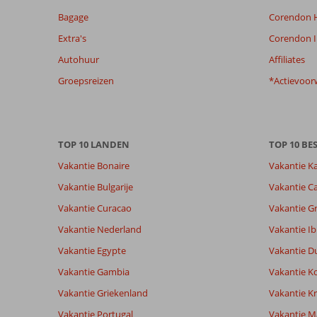
van
Bagage
Corendon H
de
getoonde
Extra's
Corendon I
beoordelingen
Autohuur
Affiliates
te
garanderen.
Groepsreizen
*Actievoor
Meer
info
over
onze
TOP 10 LANDEN
TOP 10 B
beoordelingen.
Vakantie Bonaire
Vakantie K
Vakantie Bulgarije
Vakantie Ca
Vakantie Curacao
Vakantie G
Vakantie Nederland
Vakantie Ib
Vakantie Egypte
Vakantie D
Vakantie Gambia
Vakantie K
Vakantie Griekenland
Vakantie Kr
Vakantie Portugal
Vakantie M