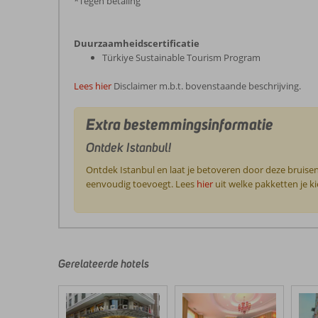
*Tegen betaling
Duurzaamheidscertificatie
Türkiye Sustainable Tourism Program
Lees hier
Disclaimer m.b.t. bovenstaande beschrijving.
Extra bestemmingsinformatie
Ontdek Istanbul!
Ontdek Istanbul en laat je betoveren door deze bruisend
eenvoudig toevoegt. Lees
hier
uit welke pakketten je k
De
beoordelingen
zijn
door
Gerelateerde hotels
onze
klanten
geschreven