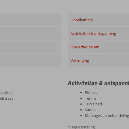
Hotelkamers
Activiteiten & ontspanning
Kinderfaciliteiten
Verzorging
Activiteiten & ontspann
Besiktas
Fitness
elstraat
Tennis
Turks bad
Sauna
Massages en behandelin
*Tegen betaling