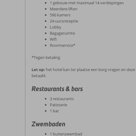
1 gebouw met maximaal 14 verdiepingen
Meerdere liften
590 kamers
24-uursreceptie
Lobby
Bagageruimte
Wifi
Roomservice*
*Tegen betaling
Let op:
het hotel kan ter plaatse een borg vragen en deze
betaald.
Restaurants & bars
3 restaurants
Patisserie
1 bar
Zwembaden
1 buitenzwembad