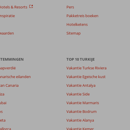
otels & Resorts
Pers
nspiratie
Pakketreis boeken
Hotelketens
waarden
Sitemap
ESTEMMINGEN
TOP 10 TURKIJE
aapverdië
Vakantie Turkse Riviera
narische eilanden
Vakantie Egeische kust
ran Canaria
Vakantie Antalya
iza
Vakantie Side
ubai
Vakantie Marmaris
os
Vakantie Bodrum
eta
Vakantie Alanya
allorca
Vakantie Kemer