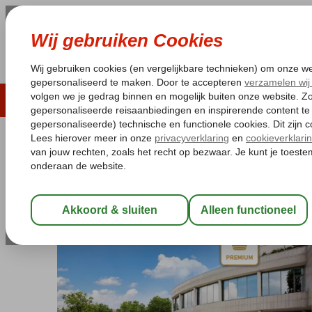
LAST MINUTE
ZOMER 2026
ZONVAKA
Pakketgarantie
Laagsteprijsgarantie*
Gratis
Turkije
Home
Istanbul
Besiktas
Conrad Istanbul Bosphorus
Conrad Istanbul Bosphorus
Logies
-
Hotel