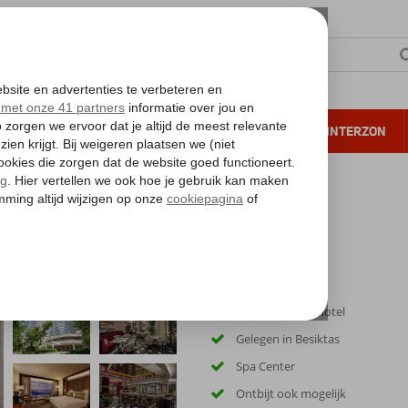
NTIE
VERRE REIZEN
ALL INCLUSIVE
WINTERZON
 annuleren*
Luxe 5-sterren hotel
Gelegen in Besiktas
Spa Center
Ontbijt ook mogelijk