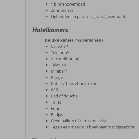
1 binnenzwembad
Zonneterras
Ligbedden en parasols gratis (zwembad)
Hotelkamers
Deluxe kamer (1-2 personen)
Ca. 30 m²
Telefoon*
Airconditioning
Televisie
Minibar*
Kluisje
Koffie-/theezetfaciliteiten
Wifi
Bad of douche
Toilet
Föhn
Badjas
Geen balkon of terras met zitje
Tegen een meerprijs boekbaar met zijzeezicht