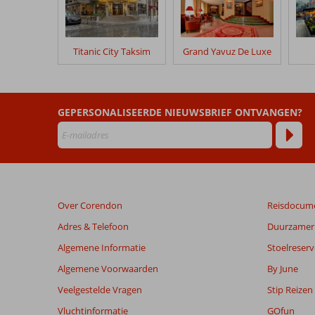
na
hun
verblijf
in
Titanic City Taksim
Grand Yavuz De Luxe
Conrad
Istanbul
Bosphorus
GEPERSONALISEERDE NIEUWSBRIEF ONTVANGEN?
Beoordelingen
die
ouder
zijn
dan
48
Over Corendon
Reisdocum
maanden
worden
Adres & Telefoon
Duurzamer 
niet
Algemene Informatie
Stoelreserv
meer
weergegeven
Algemene Voorwaarden
By June
om
Veelgestelde Vragen
Stip Reizen
de
relevantie
Vluchtinformatie
GOfun