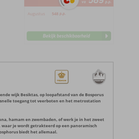
589
va
p.p.
Augustus
548
p.p.
Bekijk beschikbaarheid
uisende wijk Besiktas, op loopafstand van de Bosporus
n snelle toegang tot veerboten en het metrostation
sauna, hamam en zwembaden, of werk je in het zweet
ng, waar je wordt getrakteerd op een panoramisch
Bosphorus biedt het allemaal.