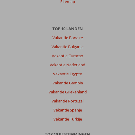
Sitemap
datum (nieuw > oud)
Anoniem
9,0
TOP 10 LANDEN
Nederland
Met vrienden
,
Vakantie Bonaire
06 september 2025
Vakantie Bulgarije
Vakantie Curacao
De
Vakantie Nederland
bestemming
is
Vakantie Egypte
prachtig:
Vakantie Gambia
omringd
door
Vakantie Griekenland
bossen
Vakantie Portugal
en
bergen,
Vakantie Spanje
rustig
Vakantie Turkije
en
natuurlijk,
en
TOP 10 BESTEMMINGEN