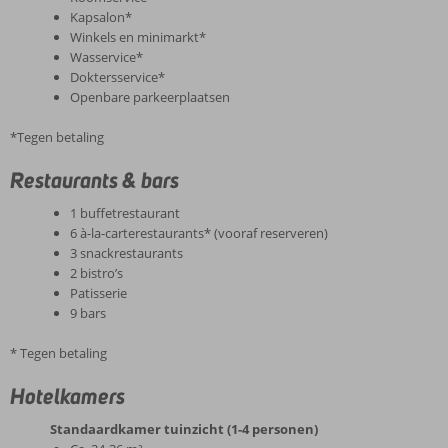
Kapsalon*
Winkels en minimarkt*
Wasservice*
Doktersservice*
Openbare parkeerplaatsen
*Tegen betaling
Restaurants & bars
1 buffetrestaurant
6 à-la-carterestaurants* (vooraf reserveren)
3 snackrestaurants
2 bistro’s
Patisserie
9 bars
* Tegen betaling
Hotelkamers
Standaardkamer tuinzicht (1-4 personen)