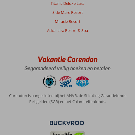
reis
Titanic Deluxe Lara
gemakkelijk
Side Mare Resort
en
stressvrij
Miracle Resort
maakt.
Aska Lara Resort & Spa
De
service
tijdens
ons
verblijf
Vakantie Corendon
was
goed
Gegarandeerd veilig boeken en betalen
en
we
waardeerden
vooral
Corendon is aangesloten bij het ANVR, de Stichting Garantiefonds
de
Reisgelden (SGR) en het Calamiteitenfonds.
kwaliteit
van
de
drankjes,
omdat
we