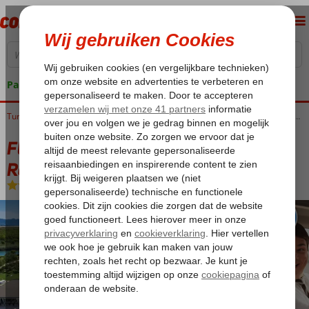
Pakketgarantie
Home
Turkije
Egeische kust
Sarigerme
Fly & Go Hilton Dalaman Sarigerme Resort & Golf
Fly & Go Hilton Dalaman Sarigerme
Resort & Golf
Ultra All Inclusive
-
Hotel