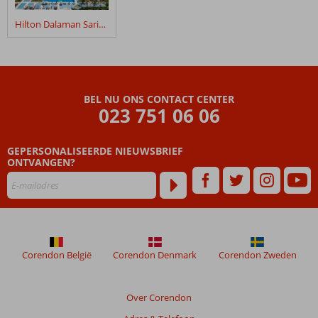
verblijf
in
Hilton Dalaman Sarigerme Resort & Golf
Fly
&
Go
Hilton
Dalaman
BEL NU ONS CONTACT CENTER
Sarigerme
023 751 06 06
Resort
&
Golf
GEPERSONALISEERDE NIEUWSBRIEF
ONTVANGEN?
Beoordelingen
die
ouder
zijn
dan
48
Corendon België
Corendon Denmark
Corendon Zweden
maanden
worden
niet
Over Corendon
meer