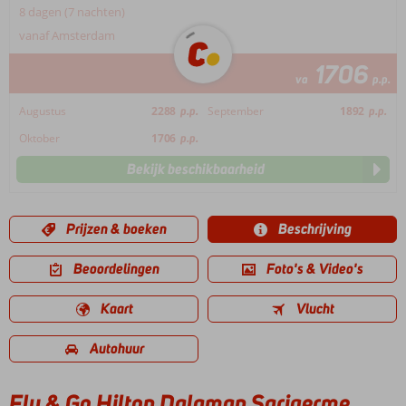
8 dagen (7 nachten)
vanaf Amsterdam
1706
va
p.p.
Augustus
2288
p.p.
September
1892
p.p.
Oktober
1706
p.p.
Bekijk beschikbaarheid
Prijzen & boeken
Beschrijving
Beoordelingen
Foto's & Video's
Kaart
Vlucht
Autohuur
Fly & Go Hilton Dalaman Sarigerme