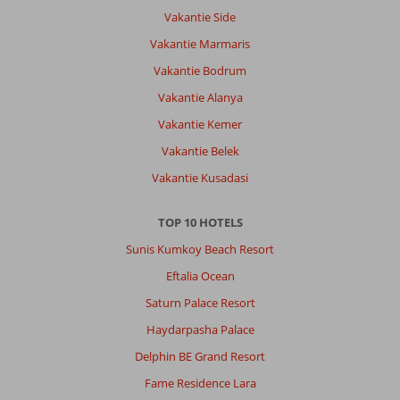
&
Vakantie Side
Golf:
Vakantie Marmaris
De
locatie
Vakantie Bodrum
is
Vakantie Alanya
absoluut
perfect
Vakantie Kemer
—
Vakantie Belek
omringd
door
Vakantie Kusadasi
bossen
en
TOP 10 HOTELS
bergen
en
Sunis Kumkoy Beach Resort
bovendien
Eftalia Ocean
heel
dicht
Saturn Palace Resort
bij
Haydarpasha Palace
de
luchthaven,
Delphin BE Grand Resort
wat
Fame Residence Lara
de