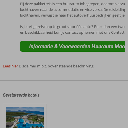
Bij deze pakketreis is een huurauto inbegrepen, daarom vervalt 
luchthaven naar de accommodatie en vice versa. De reisleiding,
luchthaven, verwijst je naar het autoverhuurbedrijf en geeft je
Is je reisgezelschap te groot voor één auto? Boek dan een tweede
en beschikbaarheid kun je contact opnemen met ons Contact C
Informatie & Voorwaarden Huurauto Mar
Lees hier
Disclaimer m.b.t. bovenstaande beschrijving.
De
beoordelingen
zijn
door
Gerelateerde hotels
onze
klanten
geschreven
na
hun