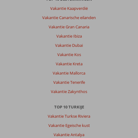
toch
Vakantie Kaapverdië
dicht
bij
Vakantie Canarische eilanden
de
Vakantie Gran Canaria
luchthaven.
Perfect
Vakantie Ibiza
voor
Vakantie Dubai
wie
van
Vakantie Kos
natuur
Vakantie Kreta
en
gemak
Vakantie Mallorca
houdt.
Vakantie Tenerife
Over
Vakantie Zakynthos
Fly
&
TOP 10 TURKIJE
Go
Hilton
Vakantie Turkse Riviera
Dalaman
Vakantie Egeische kust
Sarigerme
Resort
Vakantie Antalya