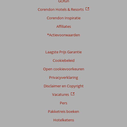
GOfun
beoordelingen
Corendon Hotels & Resorts
Corendon Inspiratie
Scoreverdeling
Affiliates
Algemene indruk
8,9
Eten
8,8
Ligging
9,1
Kamers
8,4
*Actievoorwaarden
Service
8,6
Kindvriendelijk
9,3
Prijs/kwaliteit
7,9
Wifi kwaliteit
8,5
Laagste Prijs Garantie
Ervaringen
Cookiebeleid
van
onze
Open cookievoorkeuren
klanten
Privacyverklaring
Taal
Disclaimer en Copyright
Nederlands (NL) (10)
Vacatures
Filter
reisgezelschap
Pers
Alle
Pakketreis boeken
Sorteren
Hotelketens
op