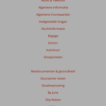
Adres & Telefoon
weergegeven
om
Algemene Informatie
de
Algemene Voorwaarden
relevantie
van
Veelgestelde Vragen
de
Vluchtinformatie
getoonde
beoordelingen
Bagage
te
Extra's
garanderen.
Meer
Autohuur
info
Groepsreizen
over
onze
beoordelingen.
Reisdocumenten & gezondheid
Duurzamer reizen
Totale
score
Stoelreservering
By June
Gebaseerd
op:
Stip Reizen
18