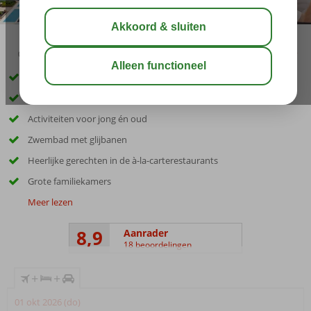
03:30
00:25
aug 33°
C
delen
bewaar
Inclusief huurauto
Ruim opgezet in moderne stijl
Activiteiten voor jong én oud
Zwembad met glijbanen
Heerlijke gerechten in de à-la-carterestaurants
Grote familiekamers
Meer lezen
8,9
Aanrader
18 beoordelingen
+
+
01 okt 2026 (do)