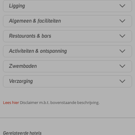
Ligging
Algemeen & faciliteiten
Restaurants & bars
Activiteiten & ontspanning
Zwembaden
Verzorging
Lees hier
Disclaimer m.b.t. bovenstaande beschrijving.
De
beoordelingen
zijn
door
Gerelateerde hotels