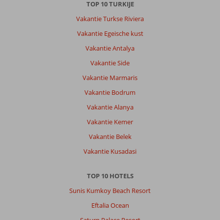
TOP 10 TURKIJE
Vakantie Turkse Riviera
Over
Vakantie Egeische kust
Akyaka:
Vakantie Antalya
Akyaka
is
Vakantie Side
echt
Vakantie Marmaris
super!
Het
Vakantie Bodrum
viel
Vakantie Alanya
ons
op
Vakantie Kemer
hoe
Vakantie Belek
schoon
alles
Vakantie Kusadasi
was
overal.
TOP 10 HOTELS
Er
hangt
Sunis Kumkoy Beach Resort
een
Eftalia Ocean
leuke
sfeer
Saturn Palace Resort