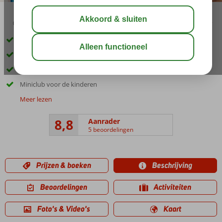
03:30
01:20
aug 33°
C
delen
bewaar
Rustige ligging direct aan het strand
Prachtige tuin met zwembad
Restaurant en 2 bars
Miniclub voor de kinderen
Meer lezen
8,8
Aanrader
5 beoordelingen
Prijzen & boeken
Beschrijving
Beoordelingen
Activiteiten
Foto's & Video's
Kaart