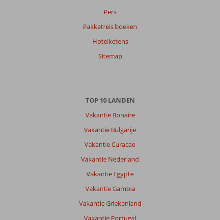
datum (nieuw > oud)
Pers
Pakketreis boeken
Susanne
8,0
Hotelketens
Nederland
Met vrienden
,
Sitemap
12 september 2023
Over
TOP 10 LANDEN
Akyaka:
Vakantie Bonaire
Prachtige
rustige
Vakantie Bulgarije
authentieke
Vakantie Curacao
bestemming.rustig
dorp
Vakantie Nederland
aan
Vakantie Egypte
een
rivier
Vakantie Gambia
Vakantie Griekenland
Over
Yucelen
Vakantie Portugal