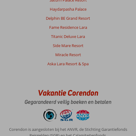
(echt
Haydarpasha Palace
een
surf
Delphin BE Grand Resort
spot)
Fame Residence Lara
Hele
leuke
Titanic Deluxe Lara
koffietentjes
Side Mare Resort
en
eetgelegenheden
Miracle Resort
zowel
Aska Lara Resort & Spa
aan
het
strand
als
in
Vakantie Corendon
het
plaatsje.
Gegarandeerd veilig boeken en betalen
De
natuur
is
er
Corendon is aangesloten bij het ANVR, de Stichting Garantiefonds
prachtig.
Reisgelden (SGR) en het Calamiteitenfonds.