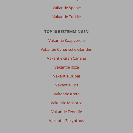
Hotel
Vakantie Spanje
Akyaka:
Goed
Vakantie Turkije
hotel
slecht
TOP 10 BESTEMMINGEN
eten.mooie
kamers.mooi
Vakantie Kaapverdië
zwembad.
Vakantie Canarische eilanden
Vriendelijk
personeel
Vakantie Gran Canaria
Vakantie Ibiza
Algemene indruk
8
Eten
3
Ligging
10
Kamers
8
Vakantie Dubai
Service
5
Kindvriendelijk
-
Vakantie Kos
Prijs/kwaliteit
5
Wifi kwaliteit
8
Vakantie Kreta
Vakantie Mallorca
Anoniem
10
Vakantie Tenerife
Nederland
Met partner
Vakantie Zakynthos
,
11 mei 2023