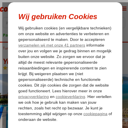
Pakketgarantie
Turkije
Home
Egeische kust
Marmaris
Akyaka
Yucelen Hotel Akyaka
Yucelen Hotel Akyaka
Logies en ontbijt
-
Hotel