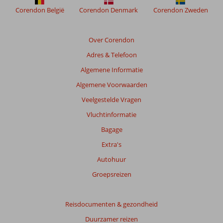
om
Corendon België
Corendon Denmark
Corendon Zweden
de
relevantie
van
Over Corendon
de
Adres & Telefoon
getoonde
beoordelingen
Algemene Informatie
te
Algemene Voorwaarden
garanderen.
Meer
Veelgestelde Vragen
info
Vluchtinformatie
over
onze
Bagage
beoordelingen.
Extra's
Autohuur
Totale
score
Groepsreizen
Gebaseerd
op:
Reisdocumenten & gezondheid
5
Duurzamer reizen
beoordelingen