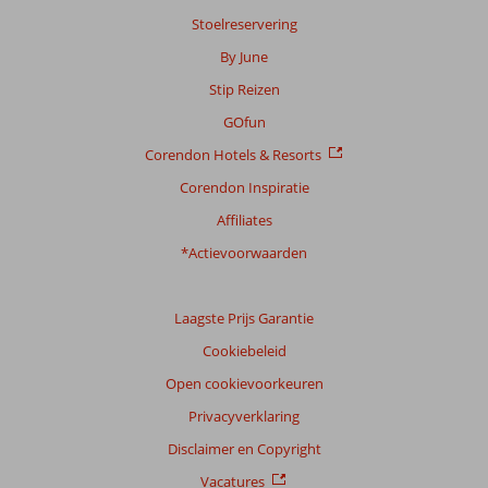
Stoelreservering
By June
Scoreverdeling
Stip Reizen
Algemene indruk
8,8
Eten
4,0
Ligging
9,6
Kamers
9,0
GOfun
Service
7,2
Kindvriendelijk
9,0
Corendon Hotels & Resorts
Prijs/kwaliteit
6,8
Wifi kwaliteit
5,8
Corendon Inspiratie
Ervaringen
Affiliates
van
onze
*Actievoorwaarden
klanten
Taal
Laagste Prijs Garantie
Nederlands (NL) (3)
Cookiebeleid
Filter
reisgezelschap
Open cookievoorkeuren
Alle
Privacyverklaring
Sorteren
Disclaimer en Copyright
op
Vacatures