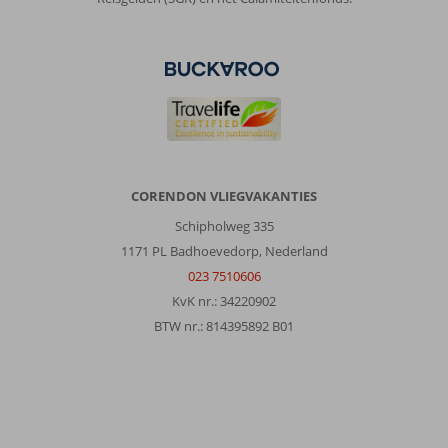
Wij
vonden
het
erg
leuk
dat
er
vooral
veel
Turkse
CORENDON VLIEGVAKANTIES
mensen
er
Schipholweg 335
heen
1171 PL Badhoevedorp, Nederland
komen
023 7510606
om
KvK nr.: 34220902
te
relaxen.
BTW nr.: 814395892 B01
Dit
geeft
een
minder
toeristisch
gevoel.