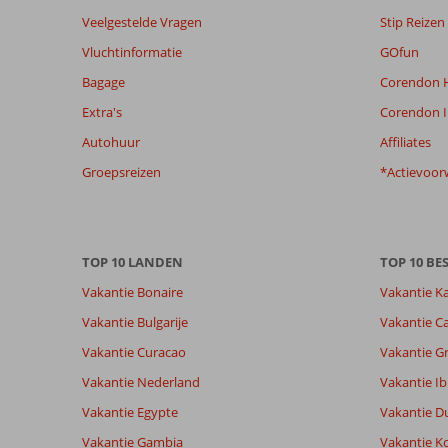
de
Veelgestelde Vragen
Stip Reizen
relevantie
van
Vluchtinformatie
GOfun
de
Bagage
Corendon H
getoonde
beoordelingen
Extra's
Corendon I
te
Autohuur
Affiliates
garanderen.
Meer
Groepsreizen
*Actievoor
info
over
onze
beoordelingen.
TOP 10 LANDEN
TOP 10 B
Vakantie Bonaire
Vakantie K
Vakantie Bulgarije
Vakantie Ca
Vakantie Curacao
Vakantie G
Vakantie Nederland
Vakantie Ib
Vakantie Egypte
Vakantie D
Vakantie Gambia
Vakantie K