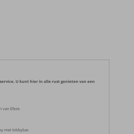
ervice. U kunt hier in alle rust genieten van een
n van Efeze.
bby met lobbybar.