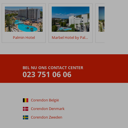
Palmin Hotel
Marbel Hotel by Palm Wings
Ephesia Reso
BEL NU ONS CONTACT CENTER
023 751 06 06
Corendon België
Corendon Denmark
Corendon Zweden