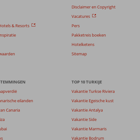
Disclaimer en Copyright
Vacatures
otels & Resorts
Pers
nspiratie
Pakketreis boeken
Hotelketens
waarden
Sitemap
ESTEMMINGEN
TOP 10 TURKIJE
aapverdië
Vakantie Turkse Riviera
narische eilanden
Vakantie Egeische kust
ran Canaria
Vakantie Antalya
iza
Vakantie Side
ubai
Vakantie Marmaris
os
Vakantie Bodrum