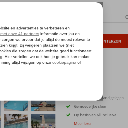
NTIE
VERRE REIZEN
ALL INCLUSIVE
WINTERZON
 annuleren*
Direct aan het strand gelegen
Gemoedelijke sfeer
Op basis van All Inclusive
Meer lezen