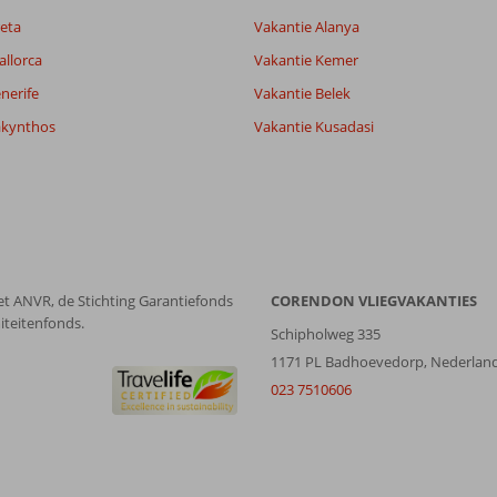
eta
Vakantie Alanya
allorca
Vakantie Kemer
nerife
Vakantie Belek
akynthos
Vakantie Kusadasi
et ANVR, de Stichting Garantiefonds
CORENDON VLIEGVAKANTIES
iteitenfonds.
Schipholweg 335
1171 PL Badhoevedorp, Nederlan
023 7510606