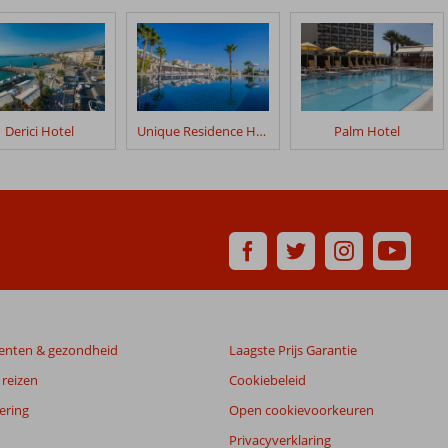
Derici Hotel
Unique Residence Hotel Golf & Spa (Ex. Wyndham Residences Kusadasi)
Palm Hotel
enten & gezondheid
Laagste Prijs Garantie
reizen
Cookiebeleid
ering
Open cookievoorkeuren
Privacyverklaring