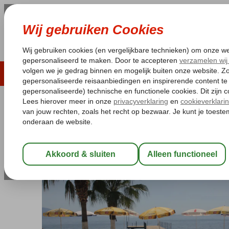
LAST MINUTE
ZOMER 2026
ZONVAKA
Pakketgarantie
Laagsteprijsgarantie*
Gratis
Turkije
Home
Egeische kust
Kusadasi
Long Beach
Coast Light
Coast Light
All Inclusive
-
Hotel