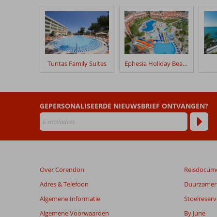
onze
klanten
geschreven
na
hun
verblijf
in
Tuntas Family Suites
Ephesia Holiday Beach Club
Coast
Light
Beoordelingen
GEPERSONALISEERDE NIEUWSBRIEF ONTVANGEN?
die
ouder
zijn
dan
48
maanden
Over Corendon
Reisdocum
worden
niet
Adres & Telefoon
Duurzamer 
meer
Algemene Informatie
Stoelreserv
weergegeven
om
Algemene Voorwaarden
By June