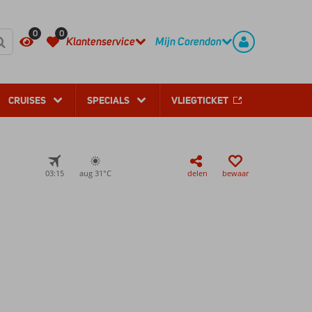
REGISTREER
CONTACT
0
0
Klantenservice
Mijn Corendon
CRUISES
SPECIALS
VLIEGTICKET
03:15
aug 31°
C
delen
bewaar