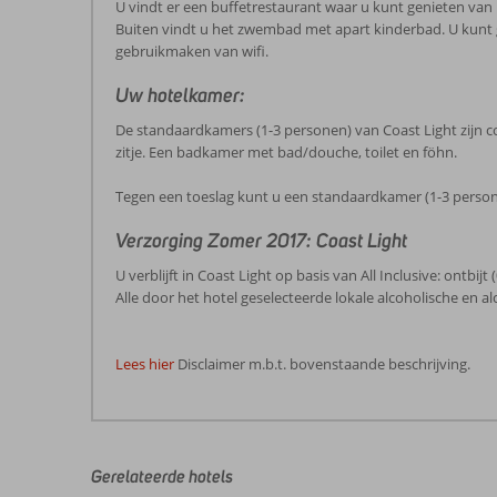
U vindt er een buffetrestaurant waar u kunt genieten van 
Buiten vindt u het zwembad met apart kinderbad. U kunt g
gebruikmaken van wifi.
Uw hotelkamer:
De standaardkamers (1-3 personen) van Coast Light zijn comf
zitje. Een badkamer met bad/douche, toilet en föhn.
Tegen een toeslag kunt u een standaardkamer (1-3 person
Verzorging Zomer 2017: Coast Light
U verblijft in Coast Light op basis van All Inclusive: ontbij
Alle door het hotel geselecteerde lokale alcoholische en al
Lees hier
Disclaimer m.b.t. bovenstaande beschrijving.
De
beoordelingen
zijn
door
Gerelateerde hotels