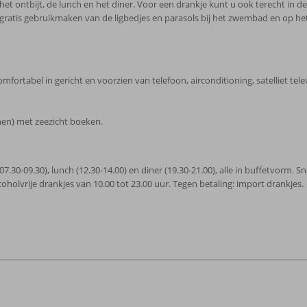
het ontbijt, de lunch en het diner. Voor een drankje kunt u ook terecht in d
ratis gebruikmaken van de ligbedjes en parasols bij het zwembad en op het 
ortabel in gericht en voorzien van telefoon, airconditioning, satelliet televi
en) met zeezicht boeken.
t (07.30-09.30), lunch (12.30-14.00) en diner (19.30-21.00), alle in buffetvorm. 
coholvrije drankjes van 10.00 tot 23.00 uur. Tegen betaling: import drankjes.