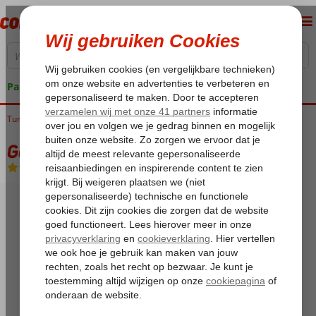
Pakketgarantie
Turkije
Home
Egeische kust
Gocek
Gocek Lykia Resort
Gocek Lykia Resort
Ultra All Inclusive
-
Hotel