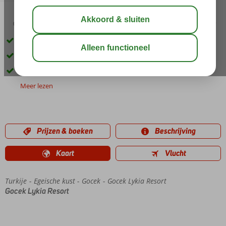
03:30
00:30
aug 33°
C
delen
bewaar
Rustige ligging in Gocek
Op ca. 500m van het strand en het centrum
Een Wellnesscenter
Meer lezen
Prijzen & boeken
Beschrijving
Kaart
Vlucht
Turkije
Home
Egeische kust
Gocek
Gocek Lykia Resort
Gocek Lykia Resort