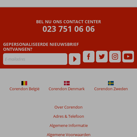
De
beoordelingen
zijn
BEL NU ONS CONTACT CENTER
door
023 751 06 06
onze
klanten
geschreven
GEPERSONALISEERDE NIEUWSBRIEF
na
ONTVANGEN?
hun
verblijf
in
Gocek
Lykia
Resort
Corendon België
Corendon Denmark
Corendon Zweden
Beoordelingen
die
Over Corendon
ouder
Adres & Telefoon
zijn
dan
Algemene Informatie
48
Algemene Voorwaarden
maanden