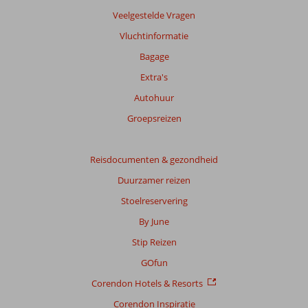
worden
Veelgestelde Vragen
niet
Vluchtinformatie
meer
weergegeven
Bagage
om
Extra's
de
relevantie
Autohuur
van
Groepsreizen
de
getoonde
beoordelingen
Reisdocumenten & gezondheid
te
garanderen.
Duurzamer reizen
Meer
Stoelreservering
info
over
By June
onze
Stip Reizen
beoordelingen.
GOfun
Corendon Hotels & Resorts
Corendon Inspiratie