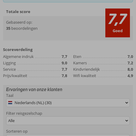
Totale score
7,7
Gebaseerd op:
35
beoordelingen
Goed
Scoreverdeling
Algemene indruk
7,7
Eten
7,0
Ligging
9,0
Kamers
7,2
Service
7,7
Kindvriendelijk
8,0
Prijs/kwaliteit
7,8
Wifi kwaliteit
4,9
Ervaringen van onze klanten
Taal
Nederlands (NL) (30)
Filter reisgezelschap
Alle
Sorteren op