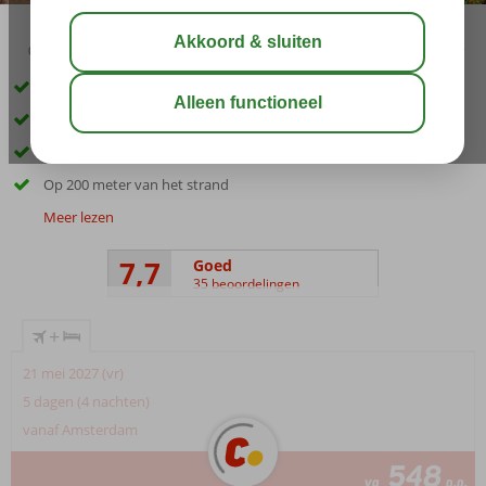
03:30
01:30
aug 33°
C
delen
bewaar
Kleinschalig en knus hotel
In het centrum van Oludeniz
Vriendelijk personeel
Op 200 meter van het strand
Meer lezen
7,7
Goed
35 beoordelingen
+
21 mei 2027 (vr)
5 dagen (4 nachten)
vanaf Amsterdam
548
va
p.p.