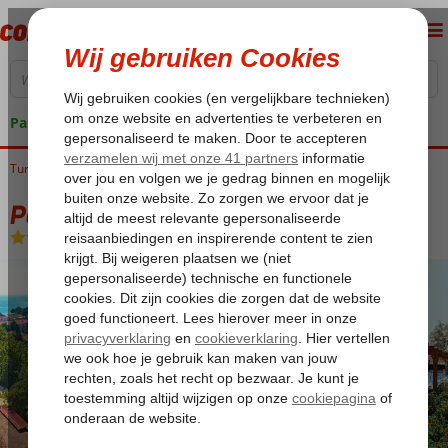
Pakketgarantie
Turkije
Home
Egeische kust
Fethiye
Oludeniz
Perdikia Beach
Perdikia Beach
Halfpension
-
Hotel