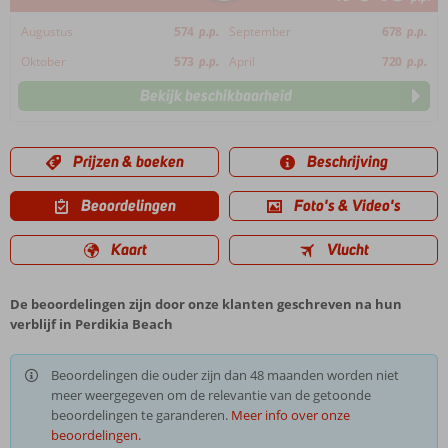
Augustus
574
p.p.
September
678
p.p.
Oktober
573
p.p.
April
720
p.p.
Bekijk beschikbaarheid
Prijzen & boeken
Beschrijving
Beoordelingen
Foto's & Video's
Kaart
Vlucht
De beoordelingen zijn door onze klanten geschreven na hun
verblijf in Perdikia Beach
Beoordelingen die ouder zijn dan 48 maanden worden niet
meer weergegeven om de relevantie van de getoonde
beoordelingen te garanderen.
Meer info over onze
beoordelingen.