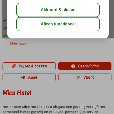
03:30
00:45
aug 33°
C
delen
bewaar
Knus familiehotel
Ca. 10 min. lopen van het centrum van Dalyan
Een heerlijk zwembad
Meer lezen
Prijzen & boeken
Beschrijving
Kaart
Vlucht
Mico Hotel
Het knusse Miço Hotel biedt u als gast een gezellig verblijf! Het
personeel is zeer gastvrij en zal u veel persoonlijke service