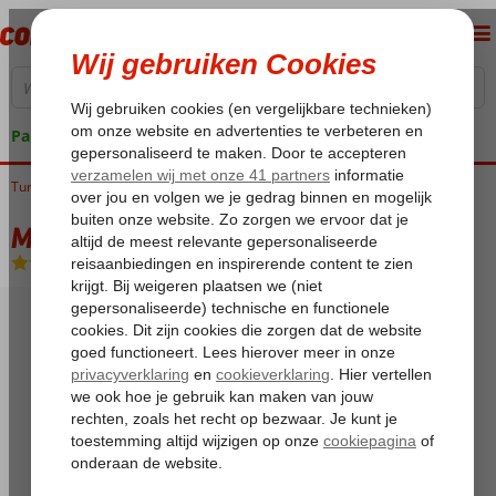
Pakketgarantie
Turkije
Home
Egeische kust
Dalyan
Mico Hotel
Mico Hotel
Logies en ontbijt
-
Hotel