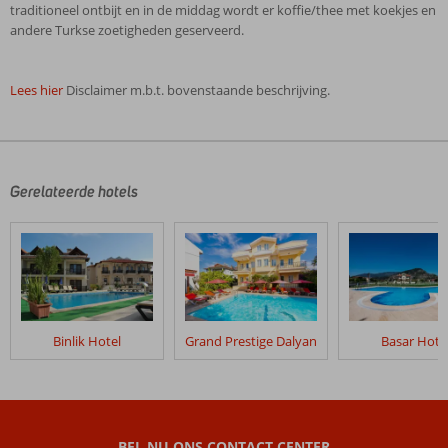
traditioneel ontbijt en in de middag wordt er koffie/thee met koekjes en
andere Turkse zoetigheden geserveerd.
Lees hier
Disclaimer m.b.t. bovenstaande beschrijving.
De
beoordelingen
zijn
door
Gerelateerde hotels
onze
klanten
geschreven
na
hun
verblijf
in
Binlik Hotel
Grand Prestige Dalyan
Basar Hote
Mico
Hotel
Beoordelingen
die
BEL NU ONS CONTACT CENTER