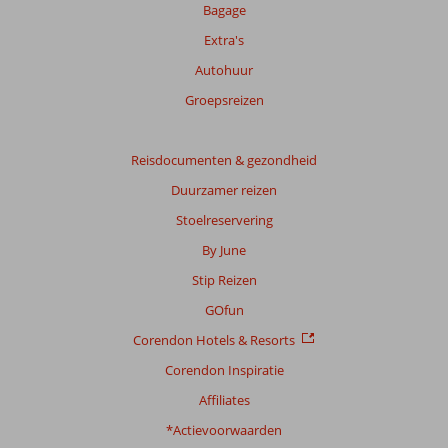
beoordelingen.
Bagage
Extra's
Autohuur
Groepsreizen
Reisdocumenten & gezondheid
Duurzamer reizen
Stoelreservering
By June
Stip Reizen
GOfun
Corendon Hotels & Resorts
Corendon Inspiratie
Affiliates
*Actievoorwaarden