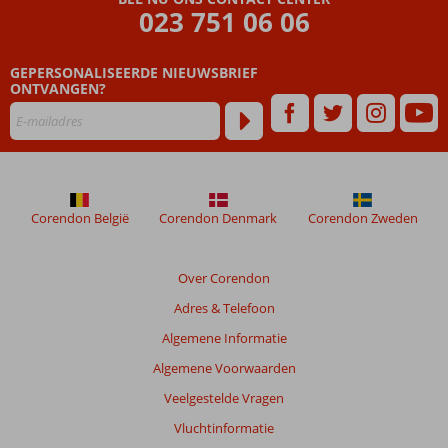
ouder
023 751 06 06
zijn
dan
GEPERSONALISEERDE NIEUWSBRIEF
48
ONTVANGEN?
maanden
worden
niet
meer
weergegeven
om
de
Corendon België
Corendon Denmark
Corendon Zweden
relevantie
van
de
Over Corendon
getoonde
Adres & Telefoon
beoordelingen
te
Algemene Informatie
garanderen.
Algemene Voorwaarden
Meer
info
Veelgestelde Vragen
over
Vluchtinformatie
onze