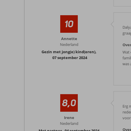
10
Dalya
graa
Annette
Nederland
Ove
Gezin met jong(e) kind(eren)
,
Wat 
07 september 2024
famil
was 
8,0
Erg 
rede
Irene
voor
Nederland
Ove
Met partner
,
04 september 2024