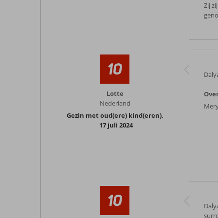
Zij z
geno
10
Dalya
Lotte
Ove
Nederland
Mery
Gezin met oud(ere) kind(eren)
,
17 juli 2024
10
Dalya
surr