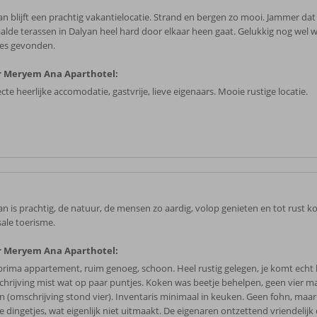
an blijft een prachtig vakantielocatie. Strand en bergen zo mooi. Jammer da
alde terassen in Dalyan heel hard door elkaar heen gaat. Gelukkig nog wel w
jes gevonden.
r Meryem Ana Aparthotel:
cte heerlijke accomodatie, gastvrije, lieve eigenaars. Mooie rustige locatie.
an is prachtig, de natuur, de mensen zo aardig, volop genieten en tot rust 
ale toerisme.
r Meryem Ana Aparthotel:
prima appartement, ruim genoeg, schoon. Heel rustig gelegen, je komt echt b
hrijving mist wat op paar puntjes. Koken was beetje behelpen, geen vier m
en (omschrijving stond vier). Inventaris minimaal in keuken. Geen fohn, maar 
e dingetjes, wat eigenlijk niet uitmaakt. De eigenaren ontzettend vriendelijk e