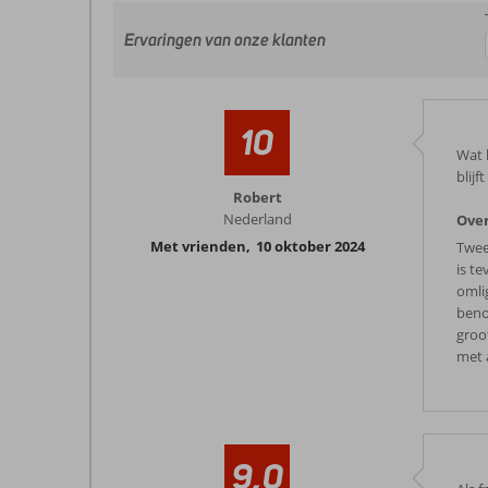
Ervaringen van onze klanten
10
Wat 
blij
Robert
Nederland
Ove
Met vrienden
,
10 oktober 2024
Twee
is t
omlig
beno
groot
met 
9,0