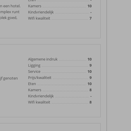
n een hotel.
Kamers
10
omplex runt
Kindvriendelijk
-
 plek goed,
Wifi kwaliteit
7
Algemene indruk
10
Ligging
9
Service
10
Prijs/kwaliteit
9
ijf genoten
Eten
10
Kamers
8
Kindvriendelijk
-
Wifi kwaliteit
8