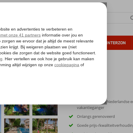
NTIE
VERRE REIZEN
ALL INCLUSIVE
WINTERZON
 annuleren*
Geliefd onder de Nederlandse e
vakantieganger
Onlangs gerenoveerd
Goede prijs-/kwaliteitverhoudin