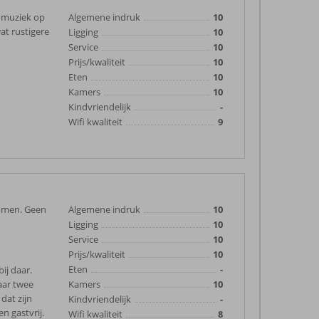
t muziek op
Algemene indruk
10
at rustigere
Ligging
10
Service
10
Prijs/kwaliteit
10
Eten
10
Kamers
10
Kindvriendelijk
-
Wifi kwaliteit
9
komen. Geen
Algemene indruk
10
Ligging
10
Service
10
Prijs/kwaliteit
10
Eten
-
ij daar.
aar twee
Kamers
10
dat zijn
Kindvriendelijk
-
n gastvrij.
Wifi kwaliteit
8