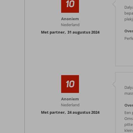
10
Daly
bepa
Anoniem
plek
Nederland
Ove
Met partner
,
31 augustus 2024
Perfe
10
Daly
mass
Anoniem
Nederland
Ove
Met partner
,
24 augustus 2024
Een 
Omsc
pitt
klein