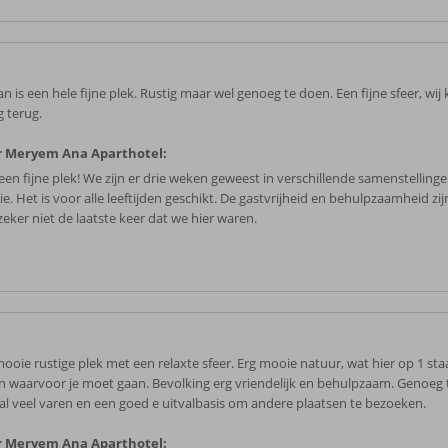
n is een hele fijne plek. Rustig maar wel genoeg te doen. Een fijne sfeer, wi
g terug.
r Meryem Ana Aparthotel:
een fijne plek! We zijn er drie weken geweest in verschillende samenstelling
ie. Het is voor alle leeftijden geschikt. De gastvrijheid en behulpzaamheid zijn 
zeker niet de laatste keer dat we hier waren.
mooie rustige plek met een relaxte sfeer. Erg mooie natuur, wat hier op 1 sta
n waarvoor je moet gaan. Bevolking erg vriendelijk en behulpzaam. Genoeg 
al veel varen en een goed e uitvalbasis om andere plaatsen te bezoeken.
r Meryem Ana Aparthotel: