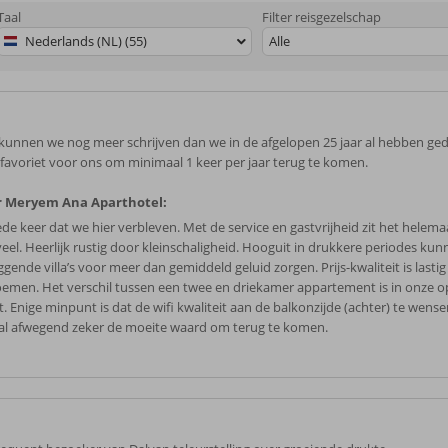
Taal
Filter reisgezelschap
Nederlands (NL) (55)
Alle
kunnen we nog meer schrijven dan we in de afgelopen 25 jaar al hebben ge
ft favoriet voor ons om minimaal 1 keer per jaar terug te komen.
r Meryem Ana Aparthotel:
de keer dat we hier verbleven. Met de service en gastvrijheid zit het helemaa
eveel. Heerlijk rustig door kleinschaligheid. Hooguit in drukkere periodes ku
gende villa’s voor meer dan gemiddeld geluid zorgen. Prijs-kwaliteit is lastig
emen. Het verschil tussen een twee en driekamer appartement is in onze op
. Enige minpunt is dat de wifi kwaliteit aan de balkonzijde (achter) te wense
al afwegend zeker de moeite waard om terug te komen.