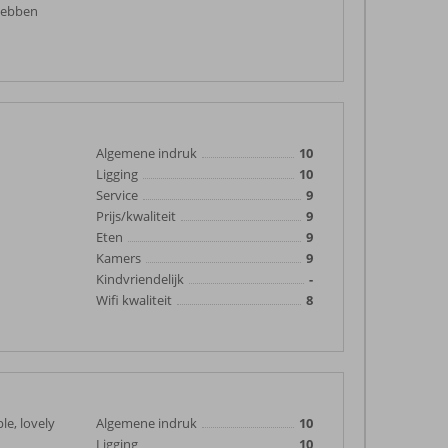
 hebben
Algemene indruk
10
Ligging
10
Service
9
Prijs/kwaliteit
9
Eten
9
Kamers
9
Kindvriendelijk
-
Wifi kwaliteit
8
le, lovely
Algemene indruk
10
Ligging
10