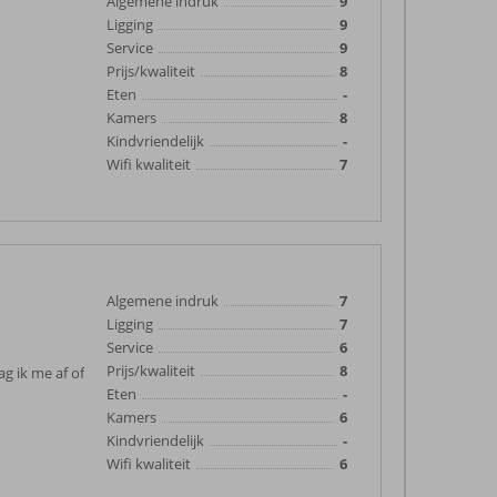
Algemene indruk
9
Ligging
9
Service
9
Prijs/kwaliteit
8
Eten
-
Kamers
8
Kindvriendelijk
-
Wifi kwaliteit
7
Algemene indruk
7
Ligging
7
Service
6
Prijs/kwaliteit
8
g ik me af of
Eten
-
Kamers
6
Kindvriendelijk
-
Wifi kwaliteit
6