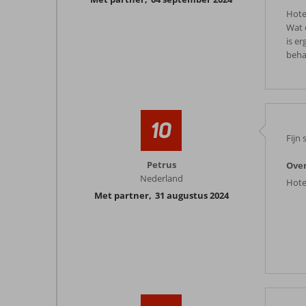
Hote
Wat 
is e
beha
10
Fijn
Petrus
Ove
Nederland
Hote
Met partner
,
31 augustus 2024