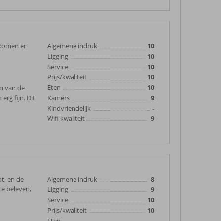
j komen er
Algemene indruk
10
Ligging
10
Service
10
Prijs/kwaliteit
10
Eten
10
en van de
erg fijn. Dit
Kamers
9
Kindvriendelijk
-
Wifi kwaliteit
9
at, en de
Algemene indruk
8
te beleven,
Ligging
9
Service
10
Prijs/kwaliteit
10
Eten
-