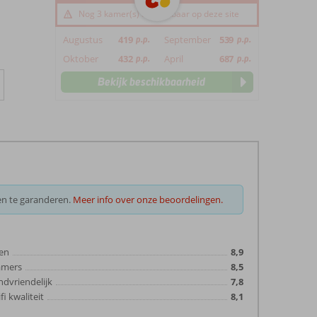
Nog 3 kamer(s) beschikbaar op deze site
Augustus
419
p.p.
September
539
p.p.
Oktober
432
p.p.
April
687
p.p.
Bekijk beschikbaarheid
en te garanderen.
Meer info over onze beoordelingen.
en
8,9
amers
8,5
ndvriendelijk
7,8
fi kwaliteit
8,1