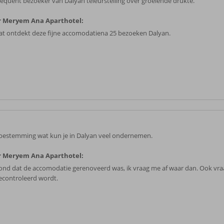
frequent bezoeker van Dalyan teleurstelling over groeiende drukte.
r Meryem Ana Aparthotel:
aat ontdekt deze fijne accomodatiena 25 bezoeken Dalyan.
bestemming wat kun je in Dalyan veel ondernemen.
r Meryem Ana Aparthotel:
tond dat de accomodatie gerenoveerd was, ik vraag me af waar dan. Ook vraa
gecontroleerd wordt.