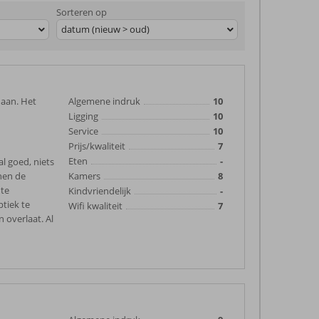
Sorteren op
datum (nieuw > oud)
daan. Het
Algemene indruk
10
Ligging
10
Service
10
Prijs/kwaliteit
7
Eten
-
l goed, niets
nnen de
Kamers
8
 te
Kindvriendelijk
-
tiek te
Wifi kwaliteit
7
n overlaat. Al