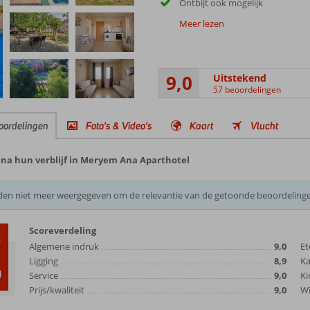
Ontbijt ook mogelijk
Meer lezen
9,0
Uitstekend
57 beoordelingen
oordelingen
Foto's & Video's
Kaart
Vlucht
 na hun verblijf in Meryem Ana Aparthotel
den niet meer weergegeven om de relevantie van de getoonde beoordeling
Scoreverdeling
0
Algemene indruk
9,0
Et
Ligging
8,9
K
d
Service
9,0
Ki
Prijs/kwaliteit
9,0
Wi