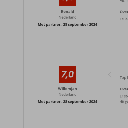
Als 
Ronald
Ove
Nederland
Te l
Met partner
,
28 september 2024
7,0
Top 
Willemjan
Ove
Nederland
Er s
Met partner
,
28 september 2024
dit 