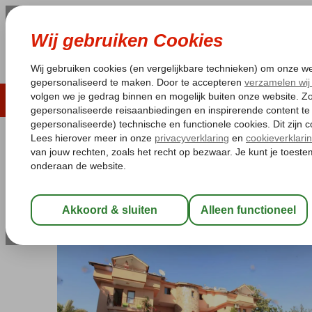
LAST MINUTE
ZOMER 2026
ZONVAKA
Pakketgarantie
Laagsteprijsgarantie*
Gratis
Turkije
Home
Egeische kust
Dalyan
Meryem Ana Aparthotel
Meryem Ana Aparthotel
Logies
-
Aparthotel