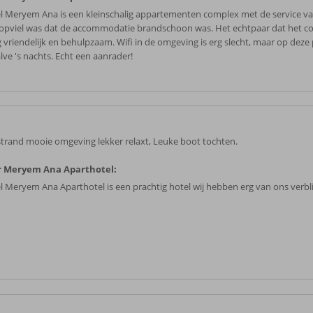
l Meryem Ana is een kleinschalig appartementen complex met de service va
opviel was dat de accommodatie brandschoon was. Het echtpaar dat het c
rg vriendelijk en behulpzaam. Wifi in de omgeving is erg slecht, maar op deze
lve 's nachts. Echt een aanrader!
 strand mooie omgeving lekker relaxt, Leuke boot tochten.
r Meryem Ana Aparthotel:
l Meryem Ana Aparthotel is een prachtig hotel wij hebben erg van ons verbl