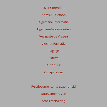
van
de
Over Corendon
getoonde
Adres & Telefoon
beoordelingen
te
Algemene Informatie
garanderen.
Algemene Voorwaarden
Meer
info
Veelgestelde Vragen
over
Vluchtinformatie
onze
beoordelingen.
Bagage
Extra's
Autohuur
Groepsreizen
Reisdocumenten & gezondheid
Duurzamer reizen
Stoelreservering