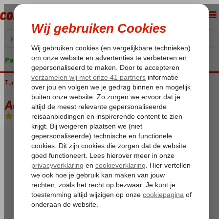
Pakketgarantie
Turkije
Home
Egeische kust
Dalyan
Alya Hotel
Alya Hotel
Logies
-
Appartement