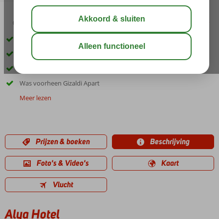
03:30
00:45
aug 33°
C
delen
bewaar
Kleinschalig appartementencomplex
Slechts 300 meter van het centrum van Dalyan
Logies en Ontbijt ook mogelijk
Was voorheen Gizaldi Apart
Meer lezen
Prijzen & boeken
Beschrijving
Foto's & Video's
Kaart
Vlucht
Alya Hotel