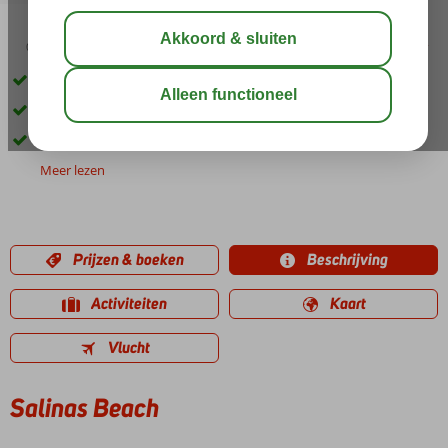
03:30
aug 31°
C
delen
bewaar
Op loopafstand van het strand en centrum
Kleinschalig hotel
Gratis gebruik van wifi
Meer lezen
Prijzen & boeken
Beschrijving
Activiteiten
Kaart
Vlucht
Salinas Beach