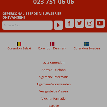
023 751 06 06
zijn
dan
GEPERSONALISEERDE NIEUWSBRIEF
48
ONTVANGEN?
maanden
worden
niet
meer
weergegeven
om
de
Corendon België
Corendon Denmark
Corendon Zweden
relevantie
van
de
Over Corendon
getoonde
Adres & Telefoon
beoordelingen
te
Algemene Informatie
garanderen.
Algemene Voorwaarden
Meer
info
Veelgestelde Vragen
over
Vluchtinformatie
onze
beoordelingen.
Bagage