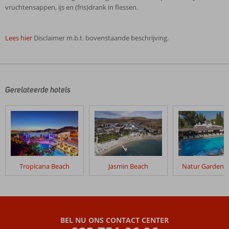
vruchtensappen, ijs en (fris)drank in flessen.
Lees hier
Disclaimer m.b.t. bovenstaande beschrijving.
De
beoordelingen
zijn
door
Gerelateerde hotels
onze
klanten
geschreven
na
hun
verblijf
in
Tropicana Beach
Jasmin Beach
Natur Garden H
Salinas
Beach
Beoordelingen
die
BEL NU ONS CONTACT CENTER
ouder