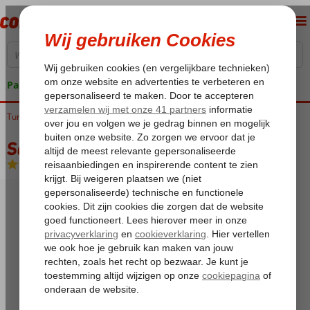
Pakketgarantie
Turkije
Home
Egeische kust
Bodrum
Gumbet
Salinas Beach
Salinas Beach
All Inclusive
-
Hotel