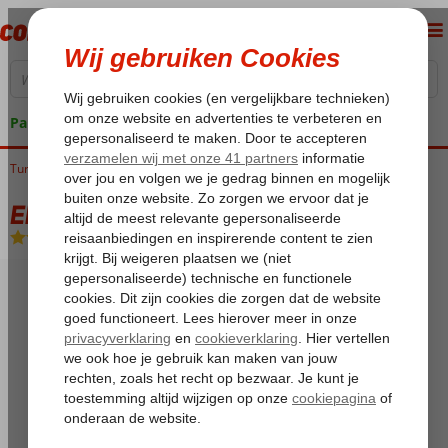
Pakketgarantie
Turkije
Home
Egeische kust
Bodrum
Gumbet
Eken Resort
Eken Resort
All Inclusive
-
Hotel