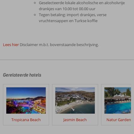
Geselecteerde lokale alcoholische en alcoholvrije
drankjes van 10.00 tot 00.00 uur
Tegen betaling: import drankjes, verse
vruchtensappen en Turkse koffie
Lees hier
Disclaimer m.b.t. bovenstaande beschrijving.
De
beoordelingen
zijn
door
Gerelateerde hotels
onze
klanten
geschreven
na
hun
verblijf
in
Tropicana Beach
Jasmin Beach
Natur Garden H
Eken
Resort