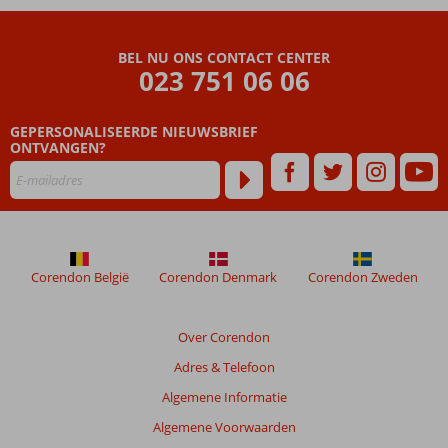
Beoordelingen
die
BEL NU ONS CONTACT CENTER
ouder
023 751 06 06
zijn
dan
GEPERSONALISEERDE NIEUWSBRIEF
48
ONTVANGEN?
maanden
worden
niet
meer
weergegeven
om
de
Corendon België
Corendon Denmark
Corendon Zweden
relevantie
van
de
Over Corendon
getoonde
Adres & Telefoon
beoordelingen
te
Algemene Informatie
garanderen.
Algemene Voorwaarden
Meer