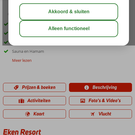
03:30
aug 31°
C
delen
bewaar
Rustige ligging
Vlak bij het strand & centrum
Kleinschalig en gastvrij hotel
Sauna en Hamam
Meer lezen
Prijzen & boeken
Beschrijving
Activiteiten
Foto's & Video's
Kaart
Vlucht
Eken Resort