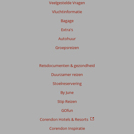
info
Veelgestelde Vragen
over
Vluchtinformatie
onze
beoordelingen.
Bagage
Extra's
Autohuur
Groepsreizen
Reisdocumenten & gezondheid
Duurzamer reizen
Stoelreservering
By June
Stip Reizen
GOfun
Corendon Hotels & Resorts
Corendon Inspiratie