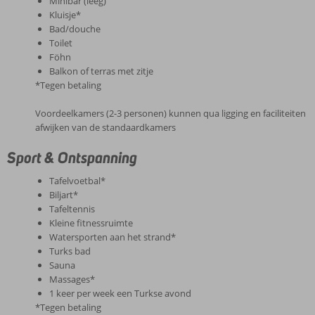
Minibar (leeg)
Kluisje*
Bad/douche
Toilet
Föhn
Balkon of terras met zitje
*Tegen betaling
Voordeelkamers (2-3 personen) kunnen qua ligging en faciliteiten
afwijken van de standaardkamers
Sport & Ontspanning
Tafelvoetbal*
Biljart*
Tafeltennis
Kleine fitnessruimte
Watersporten aan het strand*
Turks bad
Sauna
Massages*
1 keer per week een Turkse avond
*Tegen betaling