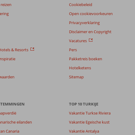
reizen
Cookiebeleid
ering
Open cookievoorkeuren
Privacyverklaring
Disclaimer en Copyright
Vacatures
otels & Resorts
Pers
nspiratie
Pakketreis boeken
Hotelketens
waarden
Sitemap
ESTEMMINGEN
TOP 10 TURKIJE
aapverdië
Vakantie Turkse Riviera
8,3
narische eilanden
Vakantie Egeische kust
8,6
ran Canaria
Vakantie Antalya
lijk
7,7