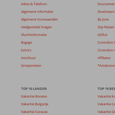
niet
Adres & Telefoon
Duurzamer 
meer
Algemene Informatie
Stoelreserv
weergegeven
om
Algemene Voorwaarden
By June
de
Veelgestelde Vragen
Stip Reizen
relevantie
van
Vluchtinformatie
GOfun
de
Bagage
Corendon H
getoonde
beoordelingen
Extra's
Corendon I
te
Autohuur
Affiliates
garanderen.
Meer
Groepsreizen
*Actievoor
info
over
onze
beoordelingen.
TOP 10 LANDEN
TOP 10 B
Vakantie Bonaire
Vakantie K
Totale score
Scoreverdeling
8,7
Algemene indruk
8,7
Eten
Vakantie Bulgarije
Vakantie Ca
Gebaseerd op:
Ligging
8,5
Kamers
23
Vakantie Curacao
Vakantie G
Aanrader
Service
8,9
Kindvriende