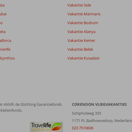
it
7,3
iza
Vakantie Side
ubai
Vakantie Marmaris
os
Vakantie Bodrum
Filter reisgezelschap
Sorteren op
Alle
datum (nieuw > oud)
eta
Vakantie Alanya
allorca
Vakantie Kemer
nerife
Vakantie Belek
akynthos
Vakantie Kusadasi
et ANVR, de Stichting Garantiefonds
CORENDON VLIEGVAKANTIES
iteitenfonds.
Schipholweg 335
1171 PL Badhoevedorp, Nederlan
023 7510606