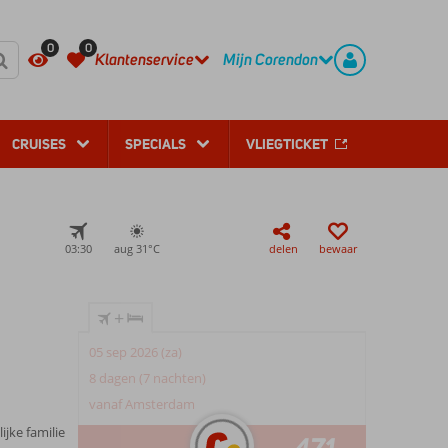
REGISTREER
CONTACT
0
0
Klantenservice
Mijn Corendon
CRUISES
SPECIALS
VLIEGTICKET
03:30
aug 31°
C
delen
bewaar
+
05 sep 2026 (za)
8 dagen (7 nachten)
vanaf Amsterdam
jke familie