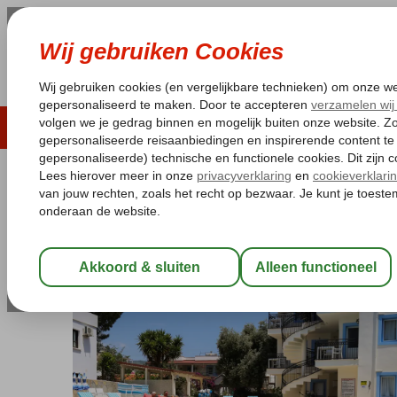
LAST MINUTE
ZOMER 2026
ZONVAKA
Pakketgarantie
Laagsteprijsgarantie*
Gratis
Turkije
Home
Egeische kust
Bodrum
Bodrum-Centrum
Merve A
Merve Appartementen
Special category
Logies
-
Appartement