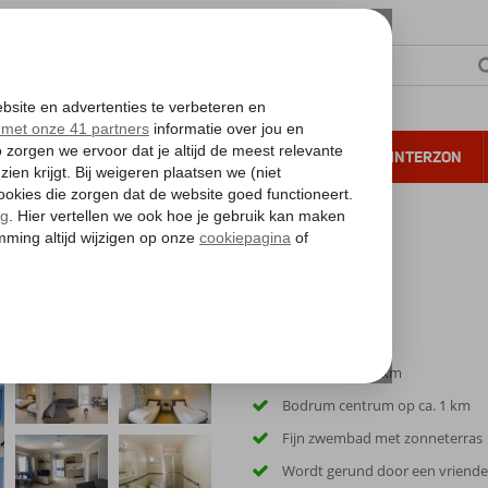
NTIE
VERRE REIZEN
ALL INCLUSIVE
WINTERZON
 annuleren*
ppartementen
Strand op ca. 1 km
Bodrum centrum op ca. 1 km
Fijn zwembad met zonneterras
Wordt gerund door een vriendeli