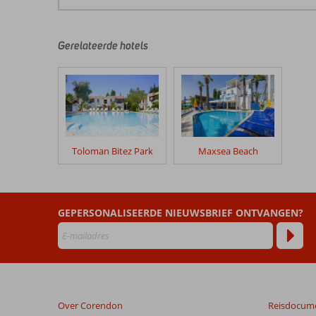
De
beoordelingen
zijn
door
Gerelateerde hotels
onze
klanten
geschreven
na
hun
verblijf
in
Toloman Bitez Park
Maxsea Beach
Merve
Appartementen
Beoordelingen
GEPERSONALISEERDE NIEUWSBRIEF ONTVANGEN?
die
ouder
zijn
dan
48
maanden
Over Corendon
Reisdocum
worden