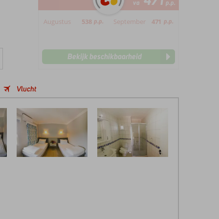
471
va
p.p.
Augustus
538
p.p.
September
471
p.p.
Bekijk beschikbaarheid
Vlucht