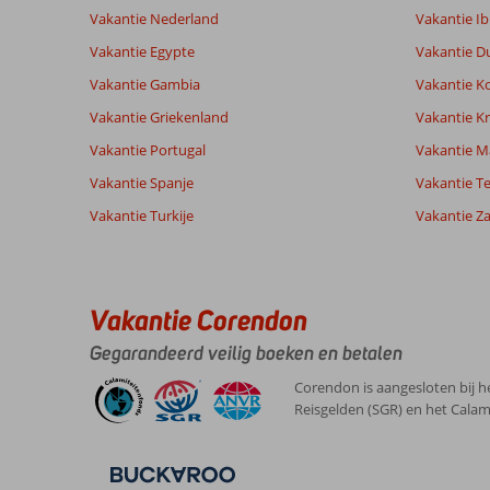
beoordelingen
Prijs/kwaliteit
8,8
Wifi kwalite
Vakantie Nederland
Vakantie Ib
Vakantie Egypte
Vakantie D
Vakantie Gambia
Vakantie K
Ervaringen
Taal
van onze
Nederlands (NL) (19)
Vakantie Griekenland
Vakantie Kr
klanten
Vakantie Portugal
Vakantie M
Vakantie Spanje
Vakantie Te
10
Vakantie Turkije
Vakantie Z
Over
Algemene indruk
10
Bodrum-
Ligging
10
Anoniem
Centrum:
Service
10
Nederland
Prijs/kwaliteit
10
Gezellig
Vakantie Corendon
Met partner
Eten
-
centrum
,
in
Kamers
9
Gegarandeerd veilig boeken en betalen
03 juni 2026
Bodrum,
Kindvriendelijk
-
leuke
Wifi kwaliteit
10
Corendon is aangesloten bij h
winkels
Reisgelden (SGR) en het Calam
en
restaurants