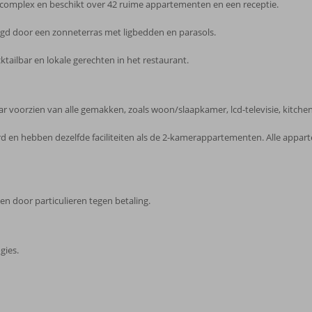
complex en beschikt over 42 ruime appartementen en een receptie.
gd door een zonneterras met ligbedden en parasols.
cktailbar en lokale gerechten in het restaurant.
oorzien van alle gemakken, zoals woon/slaapkamer, lcd-televisie, kitchenett
d en hebben dezelfde faciliteiten als de 2-kamerappartementen. Alle app
n door particulieren tegen betaling.
gies.