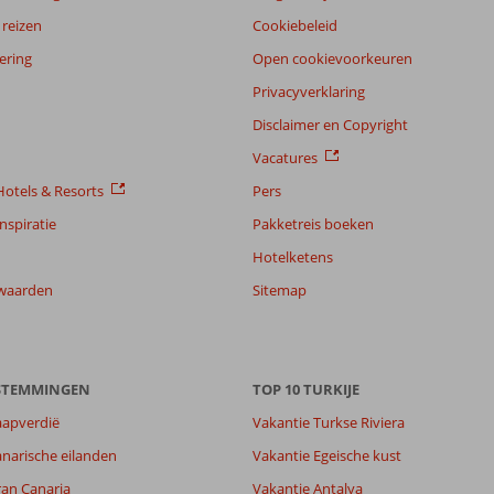
reizen
Cookiebeleid
ering
Open cookievoorkeuren
Privacyverklaring
Disclaimer en Copyright
Vacatures
otels & Resorts
Pers
nspiratie
Pakketreis boeken
Hotelketens
waarden
Sitemap
ESTEMMINGEN
TOP 10 TURKIJE
aapverdië
Vakantie Turkse Riviera
narische eilanden
Vakantie Egeische kust
ran Canaria
Vakantie Antalya