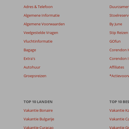
worden
Adres & Telefoon
Duurzamer 
niet
Algemene Informatie
Stoelreserv
meer
weergegeven
Algemene Voorwaarden
By June
om
Veelgestelde Vragen
Stip Reizen
de
relevantie
Vluchtinformatie
GOfun
van
Bagage
Corendon H
de
getoonde
Extra's
Corendon I
beoordelingen
Autohuur
Affiliates
te
garanderen.
Groepsreizen
*Actievoor
Meer
info
over
onze
TOP 10 LANDEN
TOP 10 B
beoordelingen.
Vakantie Bonaire
Vakantie K
Vakantie Bulgarije
Vakantie Ca
Vakantie Curacao
Vakantie G