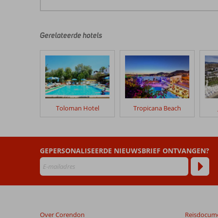
De
beoordelingen
zijn
door
Gerelateerde hotels
onze
klanten
geschreven
na
hun
verblijf
in
Toloman Hotel
Tropicana Beach
Romantik
Bitez
Residence
GEPERSONALISEERDE NIEUWSBRIEF ONTVANGEN?
Beoordelingen
die
ouder
zijn
dan
48
Over Corendon
Reisdocum
maanden