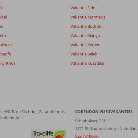
iza
Vakantie Side
ubai
Vakantie Marmaris
os
Vakantie Bodrum
eta
Vakantie Alanya
allorca
Vakantie Kemer
nerife
Vakantie Belek
akynthos
Vakantie Kusadasi
et ANVR, de Stichting Garantiefonds
CORENDON VLIEGVAKANTIES
iteitenfonds.
Schipholweg 335
1171 PL Badhoevedorp, Nederlan
023 7510606