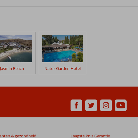
Jasmin Beach
Natur Garden Hotel
enten & gezondheid
Laagste Prijs Garantie