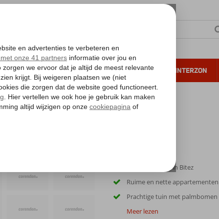
NTIE
VERRE REIZEN
ALL INCLUSIVE
WINTERZON
 annuleren*
ence
Centrale ligging in Bitez
Ruime en nette appartementen
Prachtige tuin met palmbomen
Meer lezen