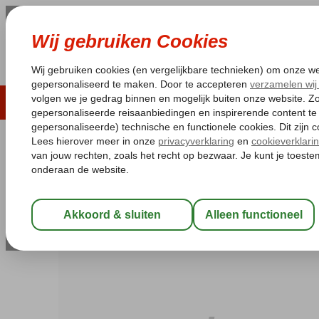
LAST MINUTE
ZOMER 2026
ZONVAKA
Pakketgarantie
Laagsteprijsgarantie*
Gratis
Turkije
Home
Egeische kust
Bodrum
Bitez
Romantik Bitez Resid
Romantik Bitez Residence
Logies
-
Appartement