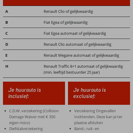
A
Renault Clio of gelijkwaardig
B
Fiat Egea of gelijkwaardig
C
Fiat Egea automaat of gelijkwaardig
D
Renault Clio automaat of gelijkwaardig
E
Renault Megane automaat of gelijkwaardig
H
Renault Traffic 8+1 automaat of gelijkwaardig
(min. leeftijd bestuurder 25 jaar)
Je huurauto is
Je huurauto is
inclusief:
exclusief:
C.D.W. verzekering (Collision
Verzekering Ongevallen
Damage Waiver met € 350
Inzittenden. Deze kan je ter
eigen risico)
plaatse afsluiten
Diefstalverzekering
Band-, ruit- en