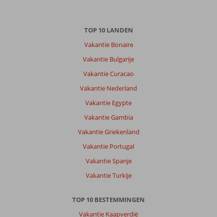
Alleen
,
09 mei 2026
TOP 10 LANDEN
Over
Vakantie Bonaire
Bitez:
Vakantie Bulgarije
Was
Vakantie Curacao
nog
erg
Vakantie Nederland
rustig,veel
Vakantie Egypte
zaakjes
waren
Vakantie Gambia
nog
Vakantie Griekenland
aan
het
Vakantie Portugal
opstarten
Vakantie Spanje
,
Vakantie Turkije
Over
Fly
TOP 10 BESTEMMINGEN
&
Go
Vakantie Kaapverdië