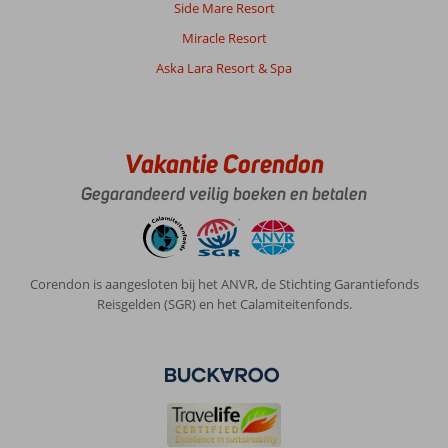
Side Mare Resort
Go
Toloman
Miracle Resort
Hotel:
Aska Lara Resort & Spa
Hotel
toloman
is
erg
verouderd,
Vakantie Corendon
vooral
Gegarandeerd veilig boeken en betalen
de
kamer
en
de
badkamer.Was
Corendon is aangesloten bij het ANVR, de Stichting Garantiefonds
hier
Reisgelden (SGR) en het Calamiteitenfonds.
ook
niet
met
plezier
aanwezig
en
douchen