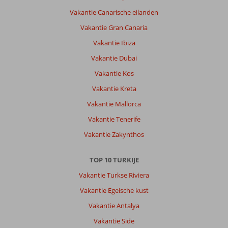
Toloman
Vakantie Canarische eilanden
Hotel:
Is
Vakantie Gran Canaria
prima
Vakantie Ibiza
in
orde
Vakantie Dubai
,orde
Vakantie Kos
goed
schoon
Vakantie Kreta
gemaakt
Vakantie Mallorca
bedden
zijn
Vakantie Tenerife
ook
Vakantie Zakynthos
goed
Algemene indruk
9
Eten
8
TOP 10 TURKIJE
Ligging
9
Kamers
9
Vakantie Turkse Riviera
Service
10
Kindvriendelijk
-
Prijs/kwaliteit
10
Vakantie Egeische kust
Wifi kwaliteit
10
Vakantie Antalya
Vakantie Side
Anoniem