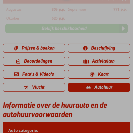
Augustus
809
p.p.
September
771
p.p.
Oktober
620
p.p.
Bekijk beschikbaarheid
Prijzen & boeken
Beschrijving
Beoordelingen
Activiteiten
Foto's & Video's
Kaart
Vlucht
Autohuur
Informatie over de huurauto en de
autohuurvoorwaarden
Auto categorie: