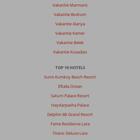
2,0
Nederland
Vakantie Marmaris
Met partner
,
Vakantie Bodrum
05 oktober 2025
Vakantie Alanya
Vakantie Kemer
Over
Bitez:
Vakantie Belek
Het
Vakantie Kusadasi
is
een
TOP 10 HOTELS
kiezelstrand
en
Sunis Kumkoy Beach Resort
kan
Eftalia Ocean
bijna
niet
Saturn Palace Resort
de
Haydarpasha Palace
zee
in.
Delphin BE Grand Resort
Fame Residence Lara
Over
Fly
Titanic Deluxe Lara
&