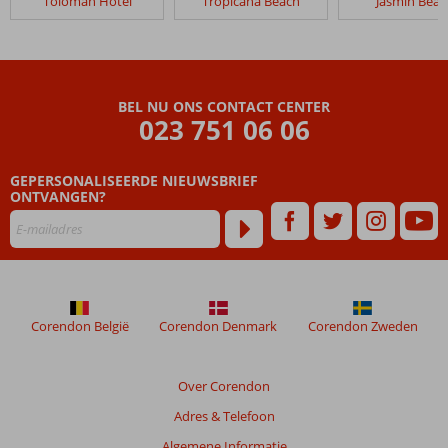
Toloman Hotel
Tropicana Beach
Jasmin Beac
Fly
&
Go
Toloman
Hotel
BEL NU ONS CONTACT CENTER
023 751 06 06
Beoordelingen
die
GEPERSONALISEERDE NIEUWSBRIEF
ouder
ONTVANGEN?
zijn
dan
48
maanden
worden
niet
meer
Corendon België
Corendon Denmark
Corendon Zweden
weergegeven
om
de
Over Corendon
relevantie
Adres & Telefoon
van
de
Algemene Informatie