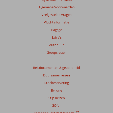
getoonde
Algemene Voorwaarden
beoordelingen
te
Veelgestelde Vragen
garanderen.
Vluchtinformatie
Meer
info
Bagage
over
Extra's
onze
beoordelingen.
Autohuur
Groepsreizen
Totale
score
Reisdocumenten & gezondheid
Gebaseerd
Duurzamer reizen
op:
34
Stoelreservering
beoordelingen
By June
Stip Reizen
Scoreverdeling
GOfun
Algemene indruk
8,5
Eten
7,7