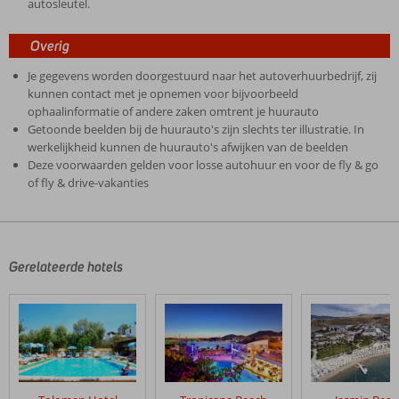
autosleutel.
Overig
Je gegevens worden doorgestuurd naar het autoverhuurbedrijf, zij
kunnen contact met je opnemen voor bijvoorbeeld
ophaalinformatie of andere zaken omtrent je huurauto
Getoonde beelden bij de huurauto's zijn slechts ter illustratie. In
werkelijkheid kunnen de huurauto's afwijken van de beelden
Deze voorwaarden gelden voor losse autohuur en voor de fly & go
of fly & drive-vakanties
De
beoordelingen
zijn
door
Gerelateerde hotels
onze
klanten
geschreven
na
hun
verblijf
in