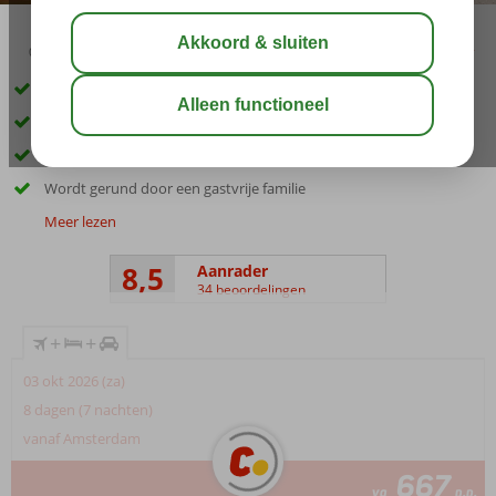
03:30
aug 31°
C
delen
bewaar
Inclusief huurauto
In het dorpje Bitez en aan het strand
Kleinschalig complex
Wordt gerund door een gastvrije familie
Meer lezen
8,5
Aanrader
34 beoordelingen
+
+
03 okt 2026 (za)
8 dagen (7 nachten)
vanaf Amsterdam
667
va
p.p.