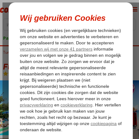
Pakketgarantie
Turkije
Home
Egeische kust
Bodrum
Bitez
Fly & Go Toloman Hotel
Fly & Go Toloman Hotel
Logies en ontbijt
-
Hotel