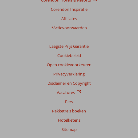
Corendon Hotels & Resorts
Ligging
9,2
Kamers
7,5
Service
9,0
Kindvriendelijk
7,3
Corendon Inspiratie
Prijs/kwaliteit
8,4
Wifi kwaliteit
7,1
Affiliates
*Actievoorwaarden
Ervaringen
van
onze
klanten
Laagste Prijs Garantie
Taal
Cookiebeleid
Nederlands (NL) (30)
Open cookievoorkeuren
Filter
Privacyverklaring
reisgezelschap
Disclaimer en Copyright
Alle
Vacatures
Sorteren
op
Pers
datum (nieuw > oud)
Pakketreis boeken
Hotelketens
Hendrina
9,0
Sitemap
Nederland