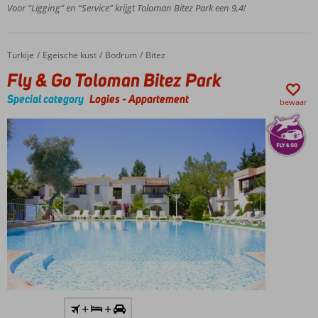
loopafstand
Voor “Ligging” en “Service” krijgt Toloman Bitez Park een 9,4!
van het
strand en
het
Turkije
Fly & Go Toloman Bitez Park
Home
Egeische kust
Bodrum
Bitez
centrum
Fly & Go Toloman Bitez Park
Special category
Logies
-
Appartement
bewaar
Inlcusief
+
+
huurauto