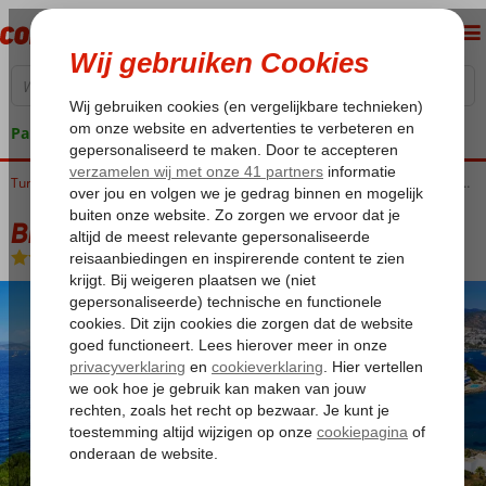
Pakketgarantie
Home
Turkije
Egeische kust
Bodrum
Bingoreizen Bodrum
Bingo Bodrum Appartementen
Bingo Bodrum Appartementen
Logies
-
Appartement