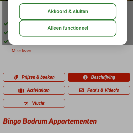
03:30
aug 31°
C
delen
bewaar
Verblijf op basis van Logies
3 sterren accommodatie
Dé manier om voordelig op vakantie te gaan
Meer lezen
Prijzen & boeken
Beschrijving
Activiteiten
Foto's & Video's
Vlucht
Bingo Bodrum Appartementen