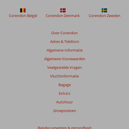
meer
weergegeven
om
Corendon België
Corendon Denmark
Corendon Zweden
de
relevantie
van
Over Corendon
de
Adres & Telefoon
getoonde
beoordelingen
Algemene Informatie
te
Algemene Voorwaarden
garanderen.
Meer
Veelgestelde Vragen
info
Vluchtinformatie
over
onze
Bagage
beoordelingen.
Extra's
Autohuur
Groepsreizen
Reisdocumenten & gezondheid