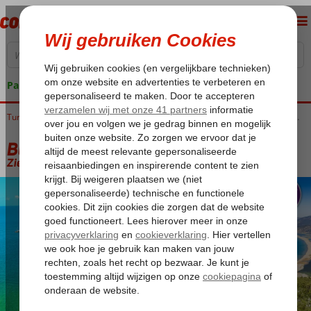
Pakketgarantie
Home
Turkije
Egeische kust
Blue Cruises
Blue Cruises Marmaris
Blue Cruise Marmaris & Area Hotel
Blue Cruise Marmaris & Area Hotel
Zie beschrijving (optie 2)