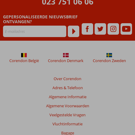
023 751 06 06
onze
klanten
geschreven
GEPERSONALISEERDE NIEUWSBRIEF
na
ONTVANGEN?
hun
verblijf
in
Blue
Cruise
Marmaris
Corendon België
Corendon Denmark
Corendon Zweden
&
Area
Hotel
Over Corendon
Adres & Telefoon
Beoordelingen
die
Algemene Informatie
ouder
Algemene Voorwaarden
zijn
dan
Veelgestelde Vragen
48
Vluchtinformatie
maanden
worden
Bagage