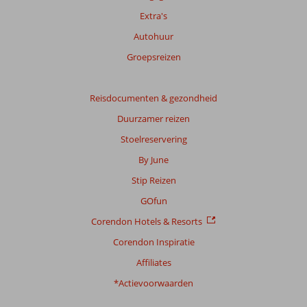
niet
Extra's
meer
weergegeven
Autohuur
om
Groepsreizen
de
relevantie
van
Reisdocumenten & gezondheid
de
getoonde
Duurzamer reizen
beoordelingen
Stoelreservering
te
garanderen.
By June
Meer
Stip Reizen
info
over
GOfun
onze
Corendon Hotels & Resorts
beoordelingen.
Corendon Inspiratie
Affiliates
*Actievoorwaarden