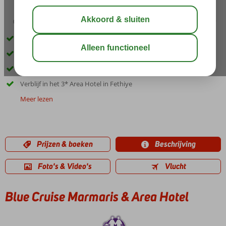
01:30
aug 33°
C
delen
bewaar
Ideale combinatie van cruise en hotel
Schitterende cruise langs de Egeïsche Kust
Traditionele Turkse gület
Verblijf in het 3* Area Hotel in Fethiye
Meer lezen
Prijzen & boeken
Beschrijving
Foto's & Video's
Vlucht
Blue Cruise Marmaris & Area Hotel