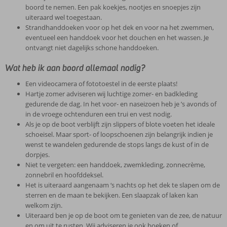
boord te nemen. Een pak koekjes, nootjes en snoepjes zijn
uiteraard wel toegestaan.
Strandhanddoeken voor op het dek en voor na het zwemmen,
eventueel een handdoek voor het douchen en het wassen. Je
ontvangt niet dagelijks schone handdoeken.
Wat heb ik aan boord allemaal nodig?
Een videocamera of fototoestel in de eerste plaats!
Hartje zomer adviseren wij luchtige zomer- en badkleding
gedurende de dag. In het voor- en naseizoen heb je ’s avonds of
in de vroege ochtenduren een trui en vest nodig.
Als je op de boot verblijft zijn slippers of blote voeten het ideale
schoeisel. Maar sport- of loopschoenen zijn belangrijk indien je
wenst te wandelen gedurende de stops langs de kust of in de
dorpjes.
Niet te vergeten: een handdoek, zwemkleding, zonnecrème,
zonnebril en hoofddeksel.
Het is uiteraard aangenaam ‘s nachts op het dek te slapen om de
sterren en de maan te bekijken. Een slaapzak of laken kan
welkom zijn.
Uiteraard ben je op de boot om te genieten van de zee, de natuur
en om uit te rusten. Wij adviseren je ook boeken of