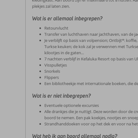
kledingkast. Aan boord zijn er maximaal 6 tot 8 hutten. A
plekjes zal laten zien.
Wat is er allemaal inbegrepen?
Retourvlucht
Transfer van luchthaven naar jachthaven, van de j
Je verblijft op basis van volpension; Ontbijt*: koffi
Turkse keuken; de kok zal je verwennen met Turkse g
kilootjes in de gaten...
7 nachten verblijf in Kefaluka Resort op basis van U
Visspulletjes
Snorkels
Flippers
Een bibliotheekje met internationale boeken, die de
Wat is er niet inbegrepen?
Eventuele optionele excursies
Alle drankjes die je nuttigt. Deze worden door de c
boord te nemen. Een pak koekjes, nootjes en snoepj
Strandhanddoeken voor op het dek en voor na het
Wat heb ik aan boord allemaal nodig?