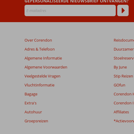
GEPERSONALISEERDE NIEUWSBRIEF ONTVANGEN?
door
onze
klanten
geschreven
na
hun
verblijf
Over Corendon
Reisdocum
in
Blue
Adres & Telefoon
Duurzamer 
Cruise
Algemene Informatie
Stoelreserv
&
Kefaluka
Algemene Voorwaarden
By June
Resort
Veelgestelde Vragen
Stip Reizen
Vluchtinformatie
GOfun
Beoordelingen
die
Bagage
Corendon H
ouder
Extra's
Corendon I
zijn
dan
Autohuur
Affiliates
48
Groepsreizen
*Actievoor
maanden
worden