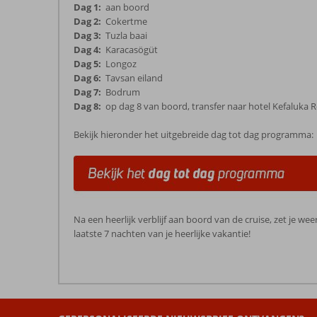
Dag 1:
aan boord
Dag 2:
Cokertme
Dag 3:
Tuzla baai
Dag 4:
Karacasögüt
Dag 5:
Longoz
Dag 6:
Tavsan eiland
Dag 7:
Bodrum
Dag 8:
op dag 8 van boord, transfer naar hotel Kefaluka Re
Bekijk hieronder het uitgebreide dag tot dag programma:
Na een heerlijk verblijf aan boord van de cruise, zet je we
laatste 7 nachten van je heerlijke vakantie!
De
beoordelingen
zijn