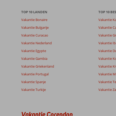
niet
meer
weergegeven
TOP 10 LANDEN
TOP 10 B
om
Vakantie Bonaire
Vakantie K
de
relevantie
Vakantie Bulgarije
Vakantie Ca
van
Vakantie Curacao
Vakantie G
de
getoonde
Vakantie Nederland
Vakantie Ib
beoordelingen
Vakantie Egypte
Vakantie D
te
garanderen.
Vakantie Gambia
Vakantie K
Meer
Vakantie Griekenland
Vakantie Kr
info
over
Vakantie Portugal
Vakantie M
onze
Vakantie Spanje
Vakantie Te
beoordelingen.
Vakantie Turkije
Vakantie Z
Vakantie Corendon