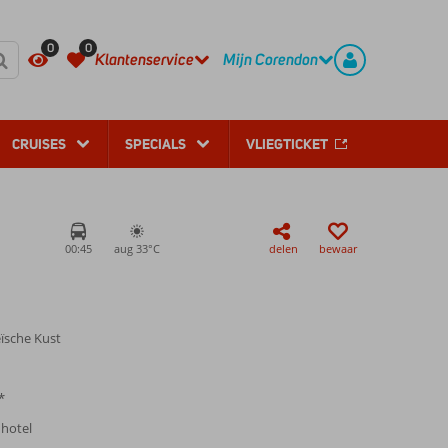
REGISTREER
CONTACT
0
0
Klantenservice
Mijn Corendon
CRUISES
SPECIALS
VLIEGTICKET
00:45
aug 33°
C
delen
bewaar
eïsche Kust
*
 hotel