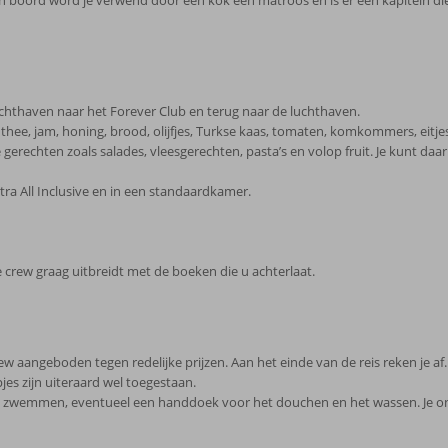
an boord word je verwend door een kok een matroos en is er een kapitein die
achthaven naar het Forever Club en terug naar de luchthaven.
e, thee, jam, honing, brood, olijfjes, Turkse kaas, tomaten, komkommers, eitjes.
erechten zoals salades, vleesgerechten, pasta’s en volop fruit. Je kunt daa
ltra All Inclusive en in een standaardkamer.
 crew graag uitbreidt met de boeken die u achterlaat.
rew aangeboden tegen redelijke prijzen. Aan het einde van de reis reken je af
es zijn uiteraard wel toegestaan.
 zwemmen, eventueel een handdoek voor het douchen en het wassen. Je on