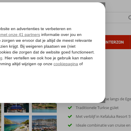
NTIE
VERRE REIZEN
ALL INCLUSIVE
WINTERZON
 annuleren*
Blue Cruise & Kefaluka Resort
Schitterende cruise langs de Eg
Traditionele Turkse gület
Met verblijf in Kefaluka Resort 5
Ideale combinatie van cruise en