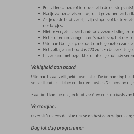
Een videocamera of fototoestel in de eerste plaats!
Hartje zomer adviseren wij luchtige zomer- en badk
Als je op de boot verblijft zijn slippers of blote v
de dorpjes.
Niet te vergeten: een handdoek, zwemkleding, zon
Het is uiteraard aangenaam ‘s nachts op het dek te
Uiteraard ben je op de boot om te genieten van de 
Het voltage aan boord is 220 volt. En beperkt te ge
In verband met beperkte ruimte in je hut adviseren
Veiligheid aan boord
Uiteraard staat veiligheid boven alles. De bemanning besch
verschillende klinieken en doktersposten. De bemanning 
* aanbod kan per dag en boot variëren en is op basis van
Verzorging:
U verblijft tijdens de Blue Cruise op basis van Volpension; 
Dag tot dag programma: