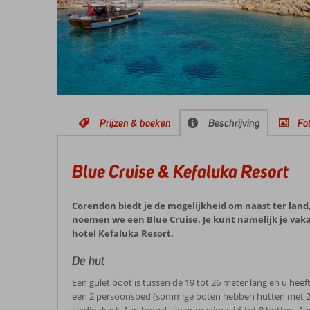
Prijzen & boeken
Beschrijving
Fot
Blue Cruise & Kefaluka Resort
Corendon biedt je de mogelijkheid om naast ter land,
noemen we een Blue Cruise. Je kunt namelijk je vak
hotel Kefaluka Resort.
De hut
Een gület boot is tussen de 19 tot 26 meter lang en u hee
een 2 persoonsbed (sommige boten hebben hutten met 2 los