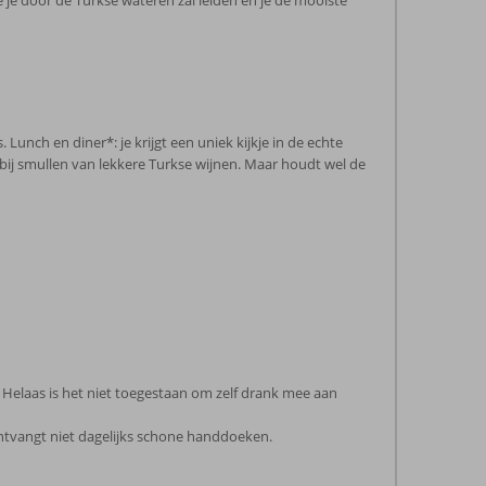
 je door de Turkse wateren zal leiden en je de mooiste
 Lunch en diner*: je krijgt een uniek kijkje in de echte
rbij smullen van lekkere Turkse wijnen. Maar houdt wel de
. Helaas is het niet toegestaan om zelf drank mee aan
tvangt niet dagelijks schone handdoeken.