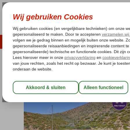
LAST MINUTE
ZOMER 2026
ZONVAKA
Pakketgarantie
Laagsteprijsgarantie*
Gratis
Turkije
Home
Egeische kust
Blue Cruises
Blue Cruises Bodrum
Blue Cruise & Kefaluka Resort
Zie beschrijving (optie 2)