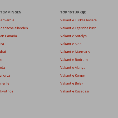
ESTEMMINGEN
TOP 10 TURKIJE
aapverdië
Vakantie Turkse Riviera
narische eilanden
Vakantie Egeische kust
ran Canaria
Vakantie Antalya
iza
Vakantie Side
ubai
Vakantie Marmaris
os
Vakantie Bodrum
eta
Vakantie Alanya
allorca
Vakantie Kemer
nerife
Vakantie Belek
akynthos
Vakantie Kusadasi