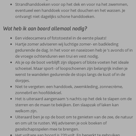
Strandhanddoeken voor op het dek en voor na het zwemmen,
eventueel een handdoek voor het douchen en het wassen. Je
ontvangt niet dagelijks schone handdoeken.
Wat heb ik aan boord allemaal nodig?
Een videocamera of fototoestel in de eerste plaats!
Hartje zomer adviseren wij luchtige zomer- en badkleding
gedurende de dag. In het voor en naseizoen heb je ’s avonds of in
de vroege ochtenduren een trui en vest nodig.
Als je op de boot verblijft zijn slippers of blote voeten het ideale
schoeisel. Maar sport- of loopschoenen zijn belangrijk indien je
wenst te wandelen gedurende de stops langs de kust of in de
dorpjes.
Niet te vergeten: een handdoek, zwemkleding, zonnecrème,
zonnebril en hoofddeksel.
Het is uiteraard aangenaam ‘s nachts op het dek te slapen om de
sterren en de maan te bekijken. Een slaapzak of laken kan
welkom zijn.
Uiteraard ben je op de boot om te genieten van de zee, de natuur
en om uit te rusten. Wij adviseren je ook boeken of
gezelschapsspelen mee te brengen.
Het voltage aan boord is 220 volt. En beperkt te gebruiken.