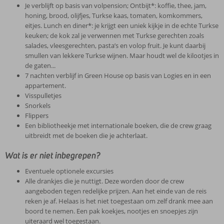
Je verblijft op basis van volpension; Ontbijt*: koffie, thee, jam,
honing, brood, olijfjes, Turkse kaas, tomaten, komkommers,
eitjes. Lunch en diner*: je krijgt een uniek kijkje in de echte Turkse
keuken; de kok zal je verwennen met Turkse gerechten zoals
salades, vleesgerechten, pasta’s en volop fruit. Je kunt daarbij
smullen van lekkere Turkse wijnen. Maar houdt wel de kilootjes in
de gaten...
7 nachten verblijf in Green House op basis van Logies en in een
appartement.
Visspulletjes
Snorkels
Flippers
Een bibliotheekje met internationale boeken, die de crew graag
uitbreidt met de boeken die je achterlaat.
Wat is er niet inbegrepen?
Eventuele optionele excursies
Alle drankjes die je nuttigt. Deze worden door de crew
aangeboden tegen redelijke prijzen. Aan het einde van de reis
reken je af. Helaas is het niet toegestaan om zelf drank mee aan
boord te nemen. Een pak koekjes, nootjes en snoepjes zijn
uiteraard wel toegestaan.