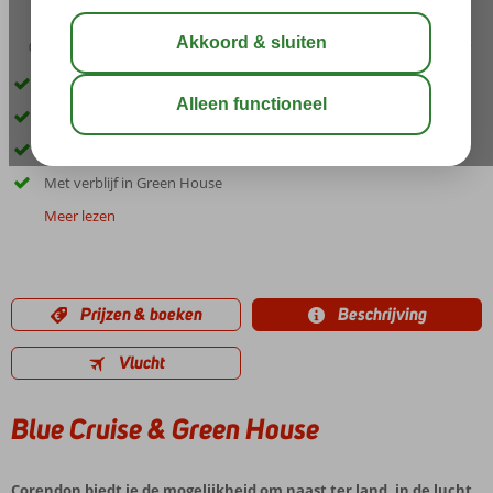
00:45
aug 33°
C
delen
bewaar
Schitterende cruise langs de Egeïsche Kust
Traditionele Turkse gület
Ideale combinatie van cruise en hotel
Met verblijf in Green House
Meer lezen
Prijzen & boeken
Beschrijving
Vlucht
Blue Cruise & Green House
Corendon biedt je de mogelijkheid om naast ter land, in de lucht