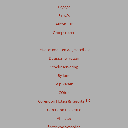
niet
Bagage
meer
Extra's
weergegeven
om
Autohuur
de
Groepsreizen
relevantie
van
de
Reisdocumenten & gezondheid
getoonde
beoordelingen
Duurzamer reizen
te
Stoelreservering
garanderen.
Meer
By June
info
Stip Reizen
over
onze
GOfun
beoordelingen.
Corendon Hotels & Resorts
Corendon Inspiratie
Affiliates
*Actievoorwaarden