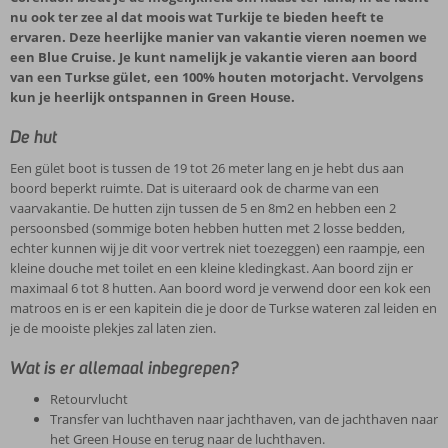
nu ook ter zee al dat moois wat Turkije te bieden heeft te
ervaren. Deze heerlijke manier van vakantie vieren noemen we
een Blue Cruise. Je kunt namelijk je vakantie vieren aan boord
van een Turkse gület, een 100% houten motorjacht. Vervolgens
kun je heerlijk ontspannen in Green House.
De hut
Een gület boot is tussen de 19 tot 26 meter lang en je hebt dus aan
boord beperkt ruimte. Dat is uiteraard ook de charme van een
vaarvakantie. De hutten zijn tussen de 5 en 8m2 en hebben een 2
persoonsbed (sommige boten hebben hutten met 2 losse bedden,
echter kunnen wij je dit voor vertrek niet toezeggen) een raampje, een
kleine douche met toilet en een kleine kledingkast. Aan boord zijn er
maximaal 6 tot 8 hutten. Aan boord word je verwend door een kok een
matroos en is er een kapitein die je door de Turkse wateren zal leiden en
je de mooiste plekjes zal laten zien.
Wat is er allemaal inbegrepen?
Retourvlucht
Transfer van luchthaven naar jachthaven, van de jachthaven naar
het Green House en terug naar de luchthaven.