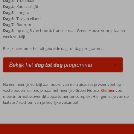
Dag 3:
Tuzla baai
Dag 4:
Karacasögüt
Dag 5:
Longoz
Dag 6:
Tavsan eiland
Dag 7:
Bodrum
Dag 8:
op dag 8 van boord, transfer naar Green House voor je laatste
week verblijf
Bekijk hieronder het uitgebreide dag tot dag programma:
Na een heerlijk verblijf aan boord van de cruise, zet je weer voet op
vaste bodem en reis je naar het heerlijke Green House.
Klik hier
voor
meer informatie over dit appartementencomplex. Hier geniet je van de
laatste 7 nachten van je heerlijke vakantie!
De
beoordelingen
zijn