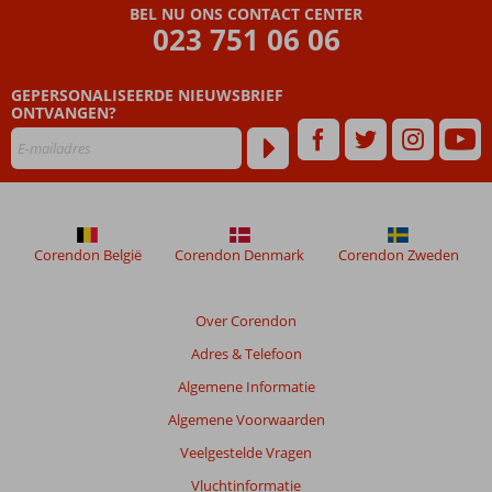
BEL NU ONS CONTACT CENTER
door
023 751 06 06
onze
klanten
geschreven
GEPERSONALISEERDE NIEUWSBRIEF
na
ONTVANGEN?
hun
verblijf
in
Blue
Cruise
&
Corendon België
Corendon Denmark
Corendon Zweden
Green
House
Over Corendon
Beoordelingen
Adres & Telefoon
die
ouder
Algemene Informatie
zijn
Algemene Voorwaarden
dan
48
Veelgestelde Vragen
maanden
Vluchtinformatie
worden