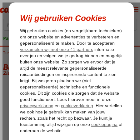
Pakketgarantie
Home
Turkije
Egeische kust
Blue Cruises
Blue Cruises Bodrum
Blue Cruise & Green House
Blue Cruise & Green House
Zie beschrijving