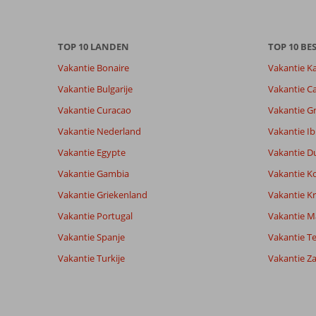
maanden
worden
niet
meer
TOP 10 LANDEN
TOP 10 B
weergegeven
Vakantie Bonaire
Vakantie K
om
de
Vakantie Bulgarije
Vakantie Ca
relevantie
Vakantie Curacao
Vakantie G
van
de
Vakantie Nederland
Vakantie Ib
getoonde
Vakantie Egypte
Vakantie D
beoordelingen
te
Vakantie Gambia
Vakantie K
garanderen.
Vakantie Griekenland
Vakantie Kr
Meer
info
Vakantie Portugal
Vakantie M
over
Vakantie Spanje
Vakantie Te
onze
beoordelingen.
Vakantie Turkije
Vakantie Z