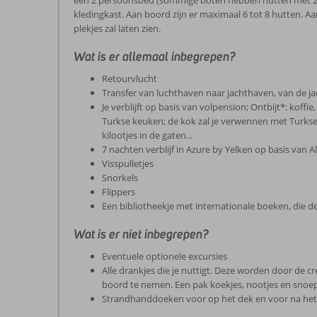
een 2 persoonsbed (sommige boten hebben hutten met 2 los
kledingkast. Aan boord zijn er maximaal 6 tot 8 hutten. A
plekjes zal laten zien.
Wat is er allemaal inbegrepen?
Retourvlucht
Transfer van luchthaven naar jachthaven, van de j
Je verblijft op basis van volpension; Ontbijt*: koffi
Turkse keuken; de kok zal je verwennen met Turkse g
kilootjes in de gaten...
7 nachten verblijf in Azure by Yelken op basis van A
Visspulletjes
Snorkels
Flippers
Een bibliotheekje met internationale boeken, die de
Wat is er niet inbegrepen?
Eventuele optionele excursies
Alle drankjes die je nuttigt. Deze worden door de c
boord te nemen. Een pak koekjes, nootjes en snoepj
Strandhanddoeken voor op het dek en voor na het