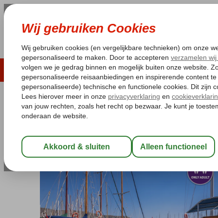
LAST MINUTE
ZOMER 2026
ZONVAKA
Pakketgarantie
Laagsteprijsgarantie*
Gratis
Turkije
Home
Egeische kust
Blue Cruises
Blue Cruises Bodrum
Blue Cruise & Azure by Yelken
Zie beschrijving (optie 2)