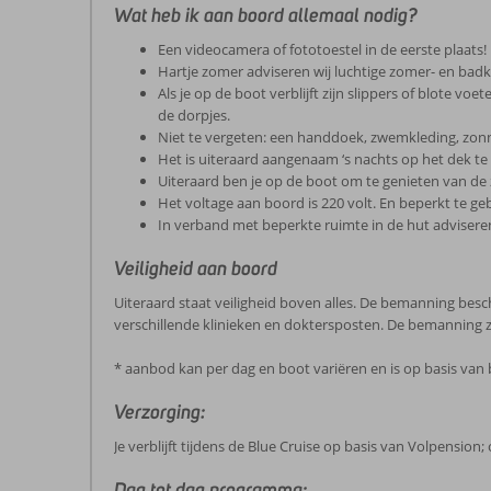
Wat heb ik aan boord allemaal nodig?
Een videocamera of fototoestel in de eerste plaats!
Hartje zomer adviseren wij luchtige zomer- en badk
Als je op de boot verblijft zijn slippers of blote v
de dorpjes.
Niet te vergeten: een handdoek, zwemkleding, zon
Het is uiteraard aangenaam ‘s nachts op het dek te
Uiteraard ben je op de boot om te genieten van de 
Het voltage aan boord is 220 volt. En beperkt te ge
In verband met beperkte ruimte in de hut advisere
Veiligheid aan boord
Uiteraard staat veiligheid boven alles. De bemanning besch
verschillende klinieken en doktersposten. De bemanning 
* aanbod kan per dag en boot variëren en is op basis van
Verzorging:
Je verblijft tijdens de Blue Cruise op basis van Volpension; 
Dag tot dag programma: