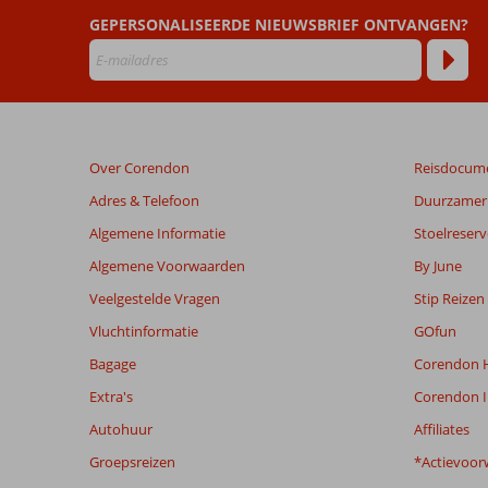
zijn
GEPERSONALISEERDE NIEUWSBRIEF ONTVANGEN?
door
onze
klanten
geschreven
na
hun
verblijf
Over Corendon
Reisdocum
in
Blue
Adres & Telefoon
Duurzamer 
Cruise
Algemene Informatie
Stoelreserv
&
Azure
Algemene Voorwaarden
By June
by
Veelgestelde Vragen
Stip Reizen
Yelken
Vluchtinformatie
GOfun
Beoordelingen
Bagage
Corendon H
die
Extra's
Corendon I
ouder
zijn
Autohuur
Affiliates
dan
Groepsreizen
*Actievoor
48