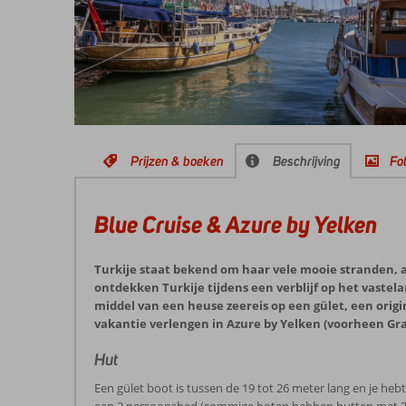
Prijzen & boeken
Beschrijving
Fot
Blue Cruise & Azure by Yelken
Turkije staat bekend om haar vele mooie stranden, af
ontdekken Turkije tijdens een verblijf op het vaste
middel van een heuse zeereis op een gület, een orig
vakantie verlengen in Azure by Yelken (voorheen G
Hut
Een gület boot is tussen de 19 tot 26 meter lang en je he