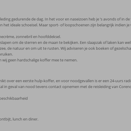
leding gedurende de dag. In het voor en naseizoen heb je ’s avonds of in de
oeten het ideale schoeisel. Maar sport- of loopschoenen zijn belangrijk indien
necrème, zonnebril en hoofddeksel.
 slapen om de sterren en de maan te bekijken. Een slaapzak of laken kan wel
zee, de natuur en om uit te rusten. Wij adviseren je ook boeken of gezelsc
bruiken.
n wij geen hardschalige koffer mee te nemen.
ikt over een eerste hulp-koffer, en voor noodgevallen is er een 24-uurs rad
zal in geval van nood tevens contact opnemen met de reisleiding van Core
 beschikbaarheid
ontbijt, lunch en diner.