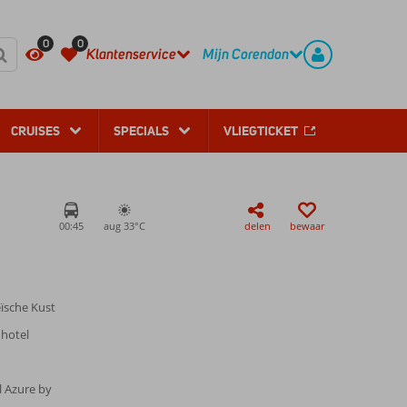
REGISTREER
CONTACT
0
0
Klantenservice
Mijn Corendon
CRUISES
SPECIALS
VLIEGTICKET
00:45
aug 33°
C
delen
bewaar
eïsche Kust
 hotel
l Azure by