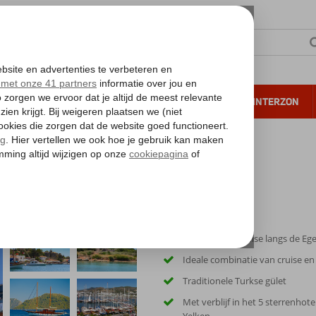
NTIE
VERRE REIZEN
ALL INCLUSIVE
WINTERZON
 annuleren*
Blue Cruise & Azure by Yelken
Schitterende cruise langs de Eg
Ideale combinatie van cruise en
Traditionele Turkse gület
Met verblijf in het 5 sterrenhote