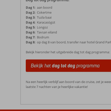
Dag 1:
aan boord
Dag 2:
Cokertme
Dag 3:
Tuzla baai
Dag 4:
Karacasögüt
Dag 5:
Longoz
Dag 6:
Tavsan eiland
Dag 7:
Bodrum
Dag 8:
op dag 8 van boord, transfer naar hotel Grand Park
Bekijk hieronder het uitgebreide dag tot dag programma:
Na een heerlijk verblijf aan boord van de cruise, zet je we
laatste 7 nachten van je heerlijke vakantie!
De
beoordelingen