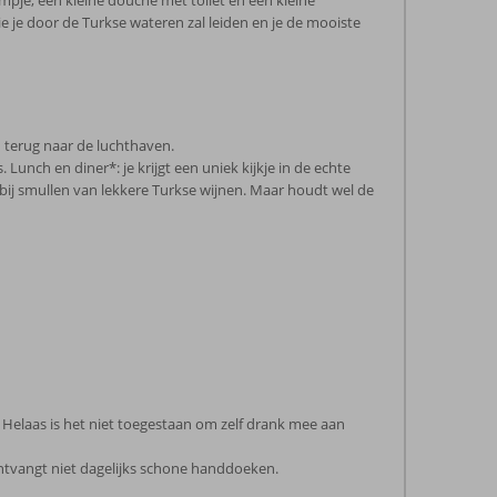
pje, een kleine douche met toilet en een kleine
e je door de Turkse wateren zal leiden en je de mooiste
 terug naar de luchthaven.
 Lunch en diner*: je krijgt een uniek kijkje in de echte
rbij smullen van lekkere Turkse wijnen. Maar houdt wel de
. Helaas is het niet toegestaan om zelf drank mee aan
tvangt niet dagelijks schone handdoeken.