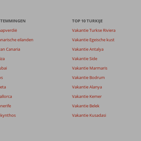
ESTEMMINGEN
TOP 10 TURKIJE
aapverdië
Vakantie Turkse Riviera
narische eilanden
Vakantie Egeische kust
ran Canaria
Vakantie Antalya
iza
Vakantie Side
ubai
Vakantie Marmaris
os
Vakantie Bodrum
eta
Vakantie Alanya
allorca
Vakantie Kemer
nerife
Vakantie Belek
akynthos
Vakantie Kusadasi