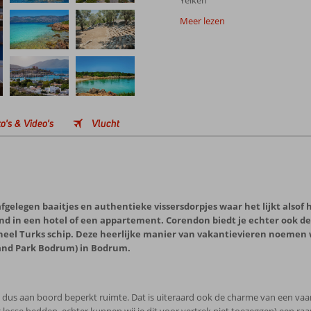
Yelken
Meer lezen
o's & Video's
Vlucht
gelegen baaitjes en authentieke vissersdorpjes waar het lijkt alsof 
land in een hotel of een appartement. Corendon biedt je echter ook d
ineel Turks schip. Deze heerlijke manier van vakantievieren noemen w
rand Park Bodrum) in Bodrum.
bt dus aan boord beperkt ruimte. Dat is uiteraard ook de charme van een va