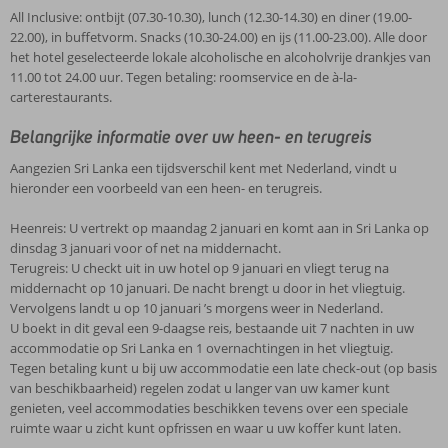
All Inclusive: ontbijt (07.30-10.30), lunch (12.30-14.30) en diner (19.00-
22.00), in buffetvorm. Snacks (10.30-24.00) en ijs (11.00-23.00). Alle door
het hotel geselecteerde lokale alcoholische en alcoholvrije drankjes van
11.00 tot 24.00 uur. Tegen betaling: roomservice en de à-la-
carterestaurants.
Belangrijke informatie over uw heen- en terugreis
Aangezien Sri Lanka een tijdsverschil kent met Nederland, vindt u
hieronder een voorbeeld van een heen- en terugreis.
Heenreis: U vertrekt op maandag 2 januari en komt aan in Sri Lanka op
dinsdag 3 januari voor of net na middernacht.
Terugreis: U checkt uit in uw hotel op 9 januari en vliegt terug na
middernacht op 10 januari. De nacht brengt u door in het vliegtuig.
Vervolgens landt u op 10 januari ’s morgens weer in Nederland.
U boekt in dit geval een 9-daagse reis, bestaande uit 7 nachten in uw
accommodatie op Sri Lanka en 1 overnachtingen in het vliegtuig.
Tegen betaling kunt u bij uw accommodatie een late check-out (op basis
van beschikbaarheid) regelen zodat u langer van uw kamer kunt
genieten, veel accommodaties beschikken tevens over een speciale
ruimte waar u zicht kunt opfrissen en waar u uw koffer kunt laten.