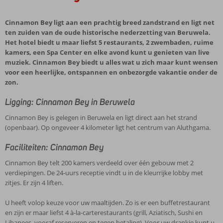
Cinnamon Bey ligt aan een prachtig breed zandstrand en ligt net
ten zuiden van de oude historische nederzetting van Beruwela.
Het hotel biedt u maar liefst 5 restaurants, 2 zwembaden, ruime
kamers, een Spa Center en elke avond kunt u genieten van live
muziek. Cinnamon Bey biedt u alles wat u zich maar kunt wensen
voor een heerlijke, ontspannen en onbezorgde vakantie onder de
zon.
Ligging: Cinnamon Bey in Beruwela
Cinnamon Bey is gelegen in Beruwela en ligt direct aan het strand
(openbaar). Op ongeveer 4 kilometer ligt het centrum van Aluthgama.
Faciliteiten: Cinnamon Bey
Cinnamon Bey telt 200 kamers verdeeld over één gebouw met 2
verdiepingen. De 24-uurs receptie vindt u in de kleurrijke lobby met
zitjes. Er zijn 4 liften.
U heeft volop keuze voor uw maaltijden. Zo is er een buffetrestaurant
en zijn er maar liefst 4 à-la-carterestaurants (grill, Aziatisch, Sushi en
Libanees, vooraf reserveren en tegen betaling). Voor uw drankje kunt u