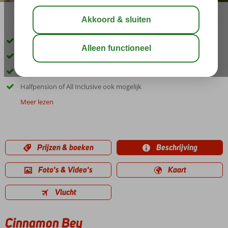
10:00
03:00
aug 30°
C
delen
bewaar
Aan een prachtig breed zandstrand
Maar liefst 5 restaurants
Een Spa Center
Halfpension of All Inclusive ook mogelijk
Meer lezen
Prijzen & boeken
Beschrijving
Foto's & Video's
Kaart
Vlucht
Cinnamon Bey