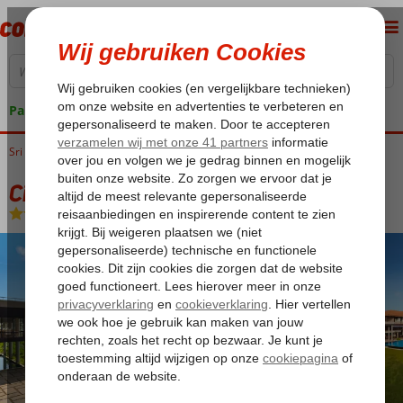
Pakketgarantie
Sri Lanka
Home
West-Sri Lanka
Beruwela
Cinnamon Bey
Cinnamon Bey
Logies en ontbijt
-
Hotel