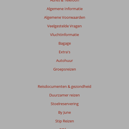
Adres & Telefoon
dan
48
Algemene Informatie
maanden
Algemene Voorwaarden
worden
niet
Veelgestelde Vragen
meer
Vluchtinformatie
weergegeven
om
Bagage
de
Extra's
relevantie
van
Autohuur
de
Groepsreizen
getoonde
beoordelingen
te
Reisdocumenten & gezondheid
garanderen.
Meer
Duurzamer reizen
info
Stoelreservering
over
onze
By June
beoordelingen.
Stip Reizen