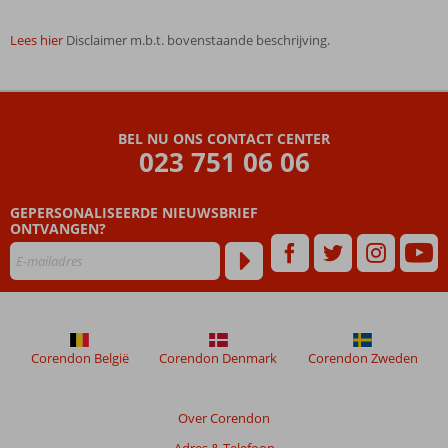
Lees hier
Disclaimer m.b.t. bovenstaande beschrijving.
De
beoordelingen
zijn
BEL NU ONS CONTACT CENTER
door
023 751 06 06
onze
klanten
geschreven
GEPERSONALISEERDE NIEUWSBRIEF
na
ONTVANGEN?
hun
verblijf
in
Cinnamon
Bey
Corendon België
Corendon Denmark
Corendon Zweden
Beoordelingen
die
ouder
Over Corendon
zijn