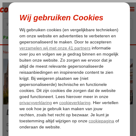
Pakketgarantie
Nederland
Home
Zuid-Holland
Dordrecht
Dordrecht
De provincie Zuid-Holland is zeer veelzijdig en heeft als
vakantiebestemming veel te bieden. Een mooie plek om je vakantie