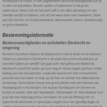
snoekbaars te vissen. In het uitgestrekte natuurrecreatiegebied kun je
in alle rust wandelen, fietsen, spelen of zwemmen in de grote
zwemvijver. Maar ook op het park zelf is van alles aanwezig om een
heerlijk verblijf te hebben, ook als het weer even niet meewerkt. Denk
aan een binnen- en buitenzwembad, dierenweide, indoor speelparadijs
en grote speeltuin.
Bestemmingsinformatie
Bezienswaardigheden en activiteiten Dordrecht en
omgeving
Rondom EuroParcs Resort De Biesbosch is veel te doen en te beleven!
Tijdens je vakantie in Dordrecht is dit park een prima uitvalsbasis. Je
vervelen tijdens je verblijf? Dat gaat echt niet gebeuren! Beleef De
Biesbosch vanaf het water, ga voor dag en dauw vogels spotten onder
leiding van een boswachter, maak een kanotocht met romantische
picknick aan het water of stap op de fiets en verken het afwisselende
landschap. De kinderen doe je een groot plezier met een bezoek aan
Plaswijckpark in Rotterdam, het leukste familiepark om binnen en
buiten te spelen. Met een ‘Speelwijck’, ‘Dierenwijck’ en ‘Wandelwijck’ kun
je je hier een hele dag prima vermaken. En ook de Efteling met z’n
spannende attracties en sprookjes zorgen voor een gezellig dagje uit.
Lekker shoppen en een vleugje cultuur? Bezoek dan Dordrecht met z’n