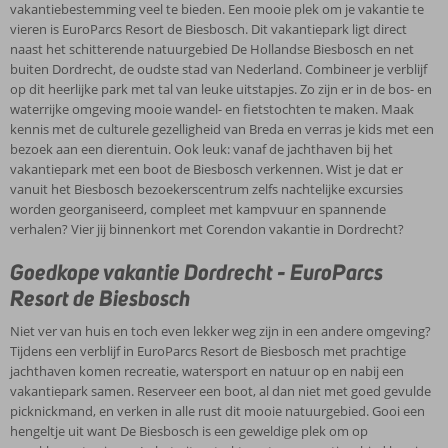
van musea. Fraaie pakhuizen aan oude binnenhavens herinneren je
vakantiebestemming veel te bieden. Een mooie plek om je vakantie te
aan het welvarende verleden van deze stad aan het water. Of ga je
vieren is EuroParcs Resort de Biesbosch. Dit vakantiepark ligt direct
liever naar bruisend Breda met z’n historische stadshart, zeer
naast het schitterende natuurgebied De Hollandse Biesbosch en net
gevarieerde winkelaanbod en gezellige restaurants en
buiten Dordrecht, de oudste stad van Nederland. Combineer je verblijf
uitgaansgelegenheden? Ook dit behoort tot de mogelijkheden. Net
op dit heerlijke park met tal van leuke uitstapjes. Zo zijn er in de bos- en
als de Rosada Factory Outlet gevestigd in Roosendaal waar je
waterrijke omgeving mooie wandel- en fietstochten te maken. Maak
goedkope merkkleding kunt scoren. Wanneer mogen wij jou
kennis met de culturele gezelligheid van Breda en verras je kids met een
verwelkomen?
bezoek aan een dierentuin. Ook leuk: vanaf de jachthaven bij het
vakantiepark met een boot de Biesbosch verkennen. Wist je dat er
vanuit het Biesbosch bezoekerscentrum zelfs nachtelijke excursies
worden georganiseerd, compleet met kampvuur en spannende
verhalen? Vier jij binnenkort met Corendon vakantie in Dordrecht?
Goedkope vakantie Dordrecht - EuroParcs
Resort de Biesbosch
Niet ver van huis en toch even lekker weg zijn in een andere omgeving?
Tijdens een verblijf in EuroParcs Resort de Biesbosch met prachtige
jachthaven komen recreatie, watersport en natuur op en nabij een
vakantiepark samen. Reserveer een boot, al dan niet met goed gevulde
picknickmand, en verken in alle rust dit mooie natuurgebied. Gooi een
hengeltje uit want De Biesbosch is een geweldige plek om op