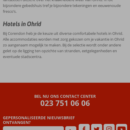
bijzondere gebedshuis tref je bijzondere tekeningen en eeuwenoude
fresco’s.
Hotels in Ohrid
Bij Corendon heb je de keuze uit diverse comfortabele hotels in Ohrid.
Alle accommodaties worden met zorg gekozen om je vakantie in Ohrid
zo aangenaam mogelijk te maken. Bij de selectie wordt onder andere
gelet op de ligging ten opzichte van stranden, eetgelegenheden en
eventuele stadscentra.
BEL NU ONS CONTACT CENTER
023 751 06 06
GEPERSONALISEERDE NIEUWSBRIEF
ONTVANGEN?