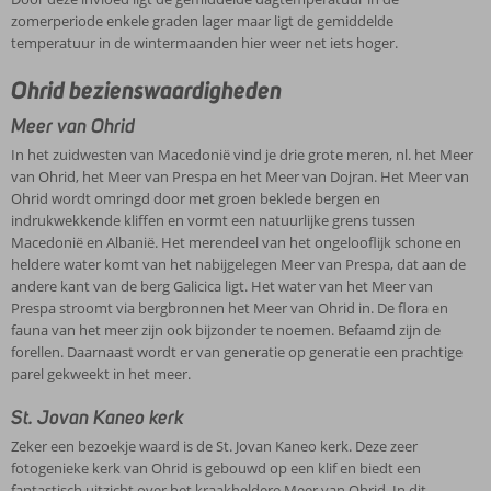
zomerperiode enkele graden lager maar ligt de gemiddelde
temperatuur in de wintermaanden hier weer net iets hoger.
Ohrid bezienswaardigheden
Meer van Ohrid
In het zuidwesten van Macedonië vind je drie grote meren, nl. het Meer
van Ohrid, het Meer van Prespa en het Meer van Dojran. Het Meer van
Ohrid wordt omringd door met groen beklede bergen en
indrukwekkende kliffen en vormt een natuurlijke grens tussen
Macedonië en Albanië. Het merendeel van het ongelooflijk schone en
heldere water komt van het nabijgelegen Meer van Prespa, dat aan de
andere kant van de berg Galicica ligt. Het water van het Meer van
Prespa stroomt via bergbronnen het Meer van Ohrid in. De flora en
fauna van het meer zijn ook bijzonder te noemen. Befaamd zijn de
forellen. Daarnaast wordt er van generatie op generatie een prachtige
parel gekweekt in het meer.
St. Jovan Kaneo kerk
Zeker een bezoekje waard is de St. Jovan Kaneo kerk. Deze zeer
fotogenieke kerk van Ohrid is gebouwd op een klif en biedt een
fantastisch uitzicht over het kraakheldere Meer van Ohrid. In dit