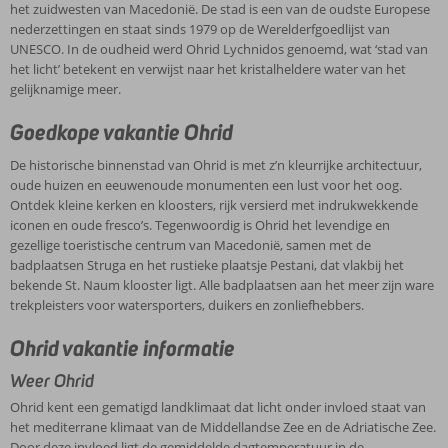
prachtige parel gekweekt in het meer.
het zuidwesten van Macedonië. De stad is een van de oudste Europese
wordt onder andere gelet op de ligging ten opzichte van stranden,
nederzettingen en staat sinds 1979 op de Werelderfgoedlijst van
eetgelegenheden en eventuele stadscentra.
UNESCO. In de oudheid werd Ohrid Lychnidos genoemd, wat ‘stad van
het licht’ betekent en verwijst naar het kristalheldere water van het
gelijknamige meer.
Goedkope vakantie Ohrid
De historische binnenstad van Ohrid is met z’n kleurrijke architectuur,
oude huizen en eeuwenoude monumenten een lust voor het oog.
Ontdek kleine kerken en kloosters, rijk versierd met indrukwekkende
iconen en oude fresco’s. Tegenwoordig is Ohrid het levendige en
gezellige toeristische centrum van Macedonië, samen met de
badplaatsen Struga en het rustieke plaatsje Pestani, dat vlakbij het
bekende St. Naum klooster ligt. Alle badplaatsen aan het meer zijn ware
trekpleisters voor watersporters, duikers en zonliefhebbers.
Ohrid vakantie informatie
Weer Ohrid
Ohrid kent een gematigd landklimaat dat licht onder invloed staat van
het mediterrane klimaat van de Middellandse Zee en de Adriatische Zee.
Door deze invloed ligt de gemiddelde dagtemperatuur in de