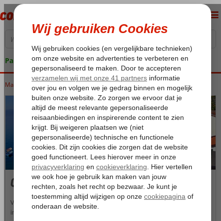
Pakketgarantie
Macedonië
Home
Meer van Ohrid
Meer van Ohrid
Ohrid-Stad
Ohrid-Stad
Vakantieplaats Ohrid ligt hoog op de oever van het Meer van Ohrid
in het zuidwesten van Macedonië. De stad is een van de oudste