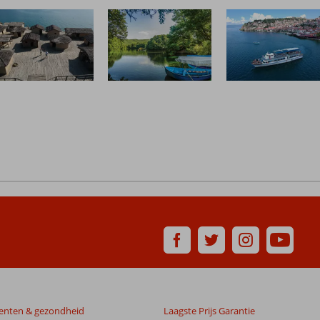
enten & gezondheid
Laagste Prijs Garantie