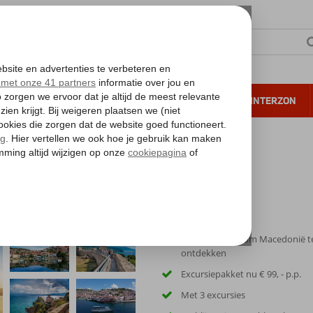
NTIE
VERRE REIZEN
ALL INCLUSIVE
WINTERZON
 annuleren*
ursiereis Macedonië 4*
Unieke manier om Macedonië t
ontdekken
Excursiepakket nu € 99, - p.p.
Met 3 excursies