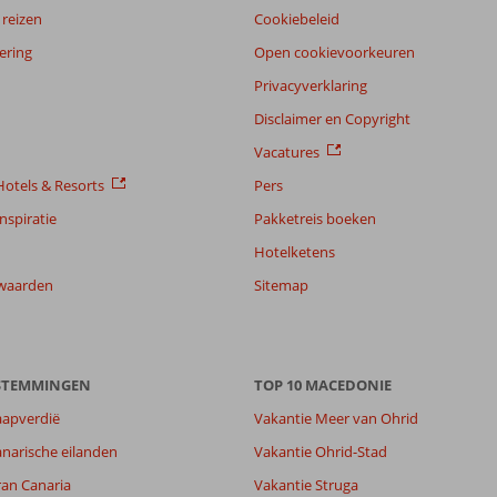
reizen
Cookiebeleid
ering
Open cookievoorkeuren
Privacyverklaring
Disclaimer en Copyright
Vacatures
otels & Resorts
Pers
nspiratie
Pakketreis boeken
Hotelketens
waarden
Sitemap
ESTEMMINGEN
TOP 10 MACEDONIE
aapverdië
Vakantie Meer van Ohrid
narische eilanden
Vakantie Ohrid-Stad
ran Canaria
Vakantie Struga