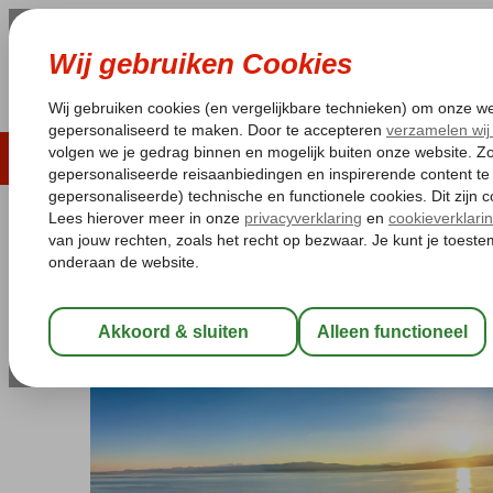
LAST MINUTE
ZOMER 2026
ZONVAKA
Pakketgarantie
Laagsteprijsgarantie*
Gratis
Macedonië
Home
Meer van Ohrid
Excursiereizen Macedonië
Exc
Excursiereis Macedonië 4*
Logies en ontbijt
-
Hotel