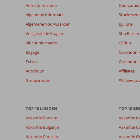
Excursiereis
Adres & Telefoon
Duurzamer 
Macedonië
Algemene Informatie
Stoelreserv
4*
Algemene Voorwaarden
By June
Beoordelingen
Veelgestelde Vragen
Stip Reizen
die
Vluchtinformatie
GOfun
ouder
zijn
Bagage
Corendon H
dan
Extra's
Corendon I
48
maanden
Autohuur
Affiliates
worden
Groepsreizen
*Actievoor
niet
meer
weergegeven
om
de
TOP 10 LANDEN
TOP 10 B
relevantie
Vakantie Bonaire
Vakantie K
van
de
Vakantie Bulgarije
Vakantie Ca
getoonde
Vakantie Curacao
Vakantie G
beoordelingen