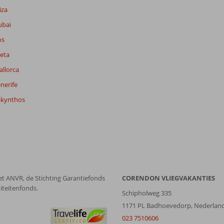
iza
ubai
os
eta
allorca
nerife
akynthos
6,2
6,3
lijk
6,0
it
4,9
Filter reisgezelschap
Sorteren op
et ANVR, de Stichting Garantiefonds
CORENDON VLIEGVAKANTIES
Alle
datum (nieuw > oud)
iteitenfonds.
Schipholweg 335
1171 PL Badhoevedorp, Nederlan
023 7510606