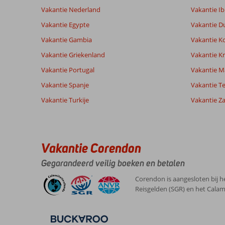
te
Vakantie Nederland
Vakantie Ib
garanderen.
Vakantie Egypte
Vakantie D
Meer
info
Vakantie Gambia
Vakantie K
over
Vakantie Griekenland
Vakantie Kr
onze
beoordelingen.
Vakantie Portugal
Vakantie M
Vakantie Spanje
Vakantie Te
Totale score
Scoreverdeling
6,5
Vakantie Turkije
Vakantie Z
Algemene indruk
6,5
Eten
Gebaseerd op:
Ligging
7,7
Kamers
18
Ruim
Service
6,3
Kindvriende
beoordelingen
voldoende
Prijs/kwaliteit
6,7
Wifi kwalite
Vakantie Corendon
Gegarandeerd veilig boeken en betalen
Ervaringen
Taal
Corendon is aangesloten bij h
van onze
Nederlands (NL) (17)
Reisgelden (SGR) en het Calam
klanten