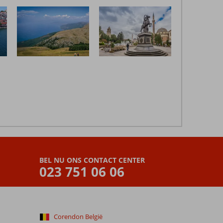
BEL NU ONS CONTACT CENTER
023 751 06 06
Corendon België