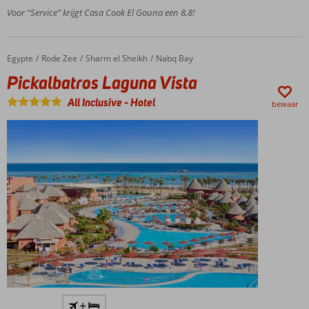
in 2019
Voor “Service” krijgt Casa Cook El Gouna een 8,8!
Zeer ruime
kamers,
juniorsuites
Egypte
Pickalbatros Laguna Vista
Home
Rode Zee
Sharm el Sheikh
Nabq Bay
en villa's
Pickalbatros Laguna Vista
Fijn
zwembad
All Inclusive
-
Hotel
bewaar
en privé
hotelstrand
Logies &
Ontbijt of
Halfpension
Direct aan
+
het