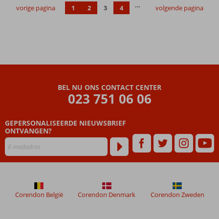
…
Een
vorige pagina
1
2
3
4
volgende pagina
heerlijk
Spa
Center
BEL NU ONS CONTACT CENTER
023 751 06 06
GEPERSONALISEERDE NIEUWSBRIEF
ONTVANGEN?
Corendon België
Corendon Denmark
Corendon Zweden