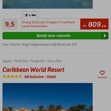
In de
+
lagune met
Uitmuntend
privéstrand
9,5
29 aug 2026 (za)
8 dagen (7 nachten)
809
26
va
p.p.
vanaf Amsterdam
Meerdere
beoordelingen
zwembaden
Bekijk deze vakantie
Een
Spa
Voor “Service” krijgt Steigenberger Golf Resort een 9,5!
Center
Activiteiten
voor groot
Egypte
Caribbean World Resort
Home
Rode Zee
Hurghada
Soma Bay
en klein
Caribbean World Resort
Halfpension
ook
All Inclusive
-
Hotel
bewaar
mogelijk