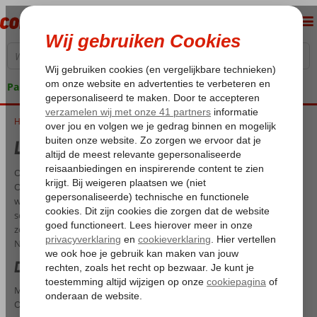
Pakketgarantie
Home
Luxe vakantie Egypte
Luxe vakantie Egypte
Ontsnap naar de betoverende pracht van Egypte met Corendon!
Onze luxe vakanties naar Egypte brengen je naar een wereld van
weelderige resorts, adembenemende stranden en eeuwenoude
schatten. Laat je verwennen in stijl terwijl je geniet van de
zonovergoten kusten van de Rode Zee of de mystieke sfeer van de
Nijlvallei.
De mooiste luxe hotels en resorts
Met Corendon ben je verzekerd van een onvergetelijke ervaring.
Ontspan in weelderige kamers met uitzicht op de azuurblauwe