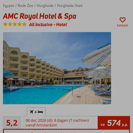
Egypte
AMC Royal Hotel & Spa
Home
Rode Zee
Hurghada
Hurghada-Stad
AMC Royal Hotel & Spa
All Inclusive
-
Hotel
bewaar
Direct aan
+
het privé
Voldoende
zandstrand
5,2
08 dec 2026 (di)
8 dagen (7 nachten)
574
25
va
p.p.
vanaf Amsterdam
3
beoordelingen
restaurants