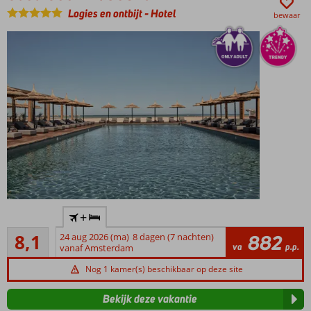
Een
Logies en ontbijt
-
Hotel
bewaar
Spa
Center
Only
+
Adult
Zeer goed
boutique
8,1
24 aug 2026 (ma)
8 dagen (7 nachten)
882
9
va
p.p.
hotel
vanaf Amsterdam
beoordelingen
Nieuw en
Nog 1 kamer(s) beschikbaar op deze site
sfeervol
hotel,
Bekijk deze vakantie
gebouwd