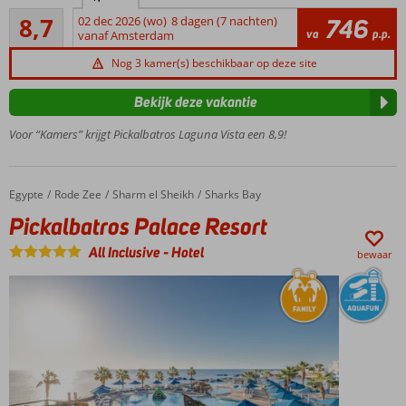
Aanrader
zandstrand
8,7
02 dec 2026 (wo)
8 dagen (7 nachten)
746
49
va
p.p.
vanaf Amsterdam
3 à-la-carte
beoordelingen
restaurants
Nog 3 kamer(s) beschikbaar op deze site
Luxe
chalets
Bekijk deze vakantie
Health
Voor “Kamers” krijgt Pickalbatros Laguna Vista een 8,9!
Club
Egypte
Pickalbatros Palace Resort
Home
Rode Zee
Sharm el Sheikh
Sharks Bay
Pickalbatros Palace Resort
All Inclusive
-
Hotel
bewaar