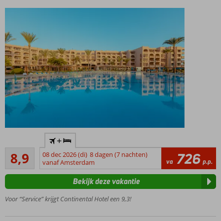
Direct
+
aan
Aanrader
het
8,9
08 dec 2026 (di)
8 dagen (7 nachten)
726
16
va
p.p.
strand
vanaf Amsterdam
beoordelingen
2 à-la-
Bekijk deze vakantie
carterestaurants
Entertainment
Voor “Service” krijgt Continental Hotel een 9,3!
voor jong en
oud