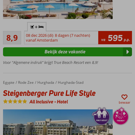
Prachtige
+
zwembaden
Aanrader
8,9
08 dec 2026 (di)
8 dagen (7 nachten)
595
Direct aan
31
va
p.p.
vanaf Amsterdam
het
beoordelingen
privéstrand
Bekijk deze vakantie
Fitness
en Spa
Voor “Algemene indruk” krijgt True Beach Resort een 8,9!
Center
Only
Adult
Egypte
Steigenberger Pure Life Style
Home
Rode Zee
Hurghada
Hurghada-Stad
gedeelte;
Steigenberger Pure Life Style
16+
Heerlijk
All Inclusive
-
Hotel
bewaar
o.b.v. All
Inclusive!