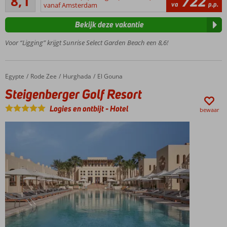
8,1
722
16
va
p.p.
het
vanaf Amsterdam
beoordelingen
strand
Bekijk deze vakantie
Miniclub
voor
Voor “Ligging” krijgt Sunrise Select Garden Beach een 8,6!
kinderen
4 à-la-
carterestaurants
Egypte
Steigenberger Golf Resort
Home
Rode Zee
Hurghada
El Gouna
Steigenberger Golf Resort
Logies en ontbijt
-
Hotel
bewaar