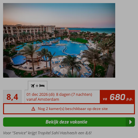
Maar liefst
5 bars,
waaronder
een pool
bar
Direct aan
+
het privé
Zeer goed
zandstrand
8,4
01 dec 2026 (di)
8 dagen (7 nachten)
680
21
va
p.p.
vanaf Amsterdam
Luxe
beoordelingen
kamers
Nog 2 kamer(s) beschikbaar op deze site
Spa
Center
Bekijk deze vakantie
Top á-la-
Voor “Service” krijgt Tropitel Sahl Hasheesh een 8,6!
carterestaurants