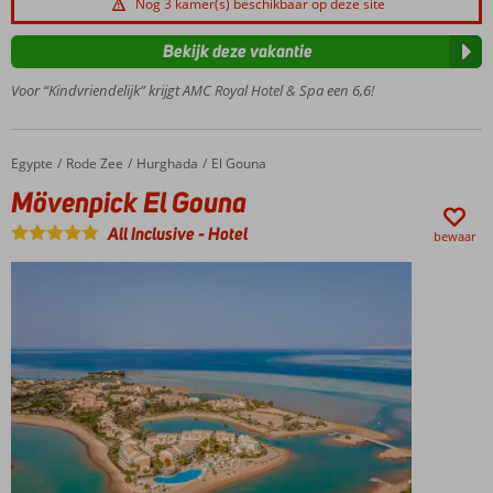
Nog 3 kamer(s) beschikbaar op deze site
Zwembad
én apart
Bekijk deze vakantie
kinderbad
Voor “Kindvriendelijk” krijgt AMC Royal Hotel & Spa een 6,6!
met
glijbanen
Diverse sport- en
wellnessfaciliteiten
Egypte
Mövenpick El Gouna
Home
Rode Zee
Hurghada
El Gouna
Mooie
Mövenpick El Gouna
gerenoveerde
All Inclusive
-
Hotel
kamers
bewaar