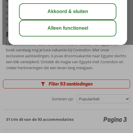
wateren, proef heerlijke lokale gerechten en maak kennis met de
rijke geschiedenis van dit fascinerende land. Of je nu op zoek bent
naar avontuurlijke duikexcursies in de onderwaterwereld of
ontspanning aan het zwembad, onze luxe vakanties naar Egypte
bieden voor elk wat wils.
Boek je luxe vakantie naar Egypte
Laat je betoveren door de schoonheid en cultuur van Egypte en
boek vandaag nog je luxe vakantie bij Corendon. Met onze
exclusieve aanbiedingen, is jouw droomvakantie naar Egypte slechts
een klik verwijderd. Ontdek de magie van Egypte met Corendon en
creëer herinneringen die een leven lang meegaan.
Filter 93 aanbiedingen
Sorteren op:
Pagina 3
31 t/m 45 van de 93 accommodaties