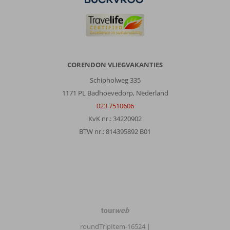
CORENDON VLIEGVAKANTIES
Schipholweg 335
1171 PL Badhoevedorp, Nederland
023 7510606
KvK nr.: 34220902
BTW nr.: 814395892 B01
TourWeb
©
roundTripItem-16524
|