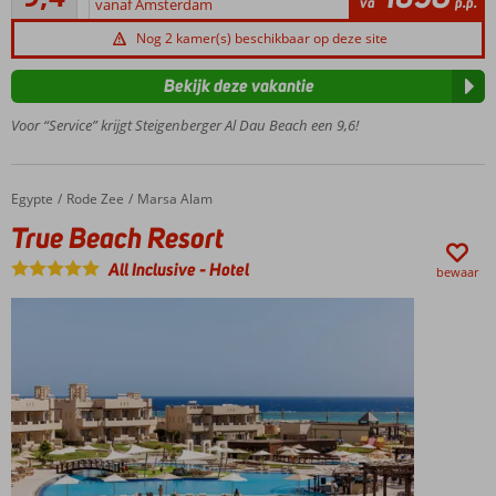
va
p.p.
vanaf Amsterdam
lounges en
beoordelingen
terrassen
Nog 2 kamer(s) beschikbaar op deze site
Vele
restaurants
Bekijk deze vakantie
en bars
Voor “Service” krijgt Steigenberger Al Dau Beach een 9,6!
Egypte
True Beach Resort
Home
Rode Zee
Marsa Alam
True Beach Resort
All Inclusive
-
Hotel
bewaar