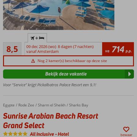
Zand-
+
koraal
Aanrader
privéstrand
8,5
09 dec 2026 (wo)
8 dagen (7 nachten)
714
45
va
p.p.
met
vanaf Amsterdam
beoordelingen
drijvende
Nog 2 kamer(s) beschikbaar op deze site
steiger
Aan
Bekijk deze vakantie
de
Rode
Voor “Service” krijgt Pickalbatros Palace Resort een 9,1!
Zee
9
zwembaden
Egypte
Sunrise Arabian Beach Resort Grand Select
Home
Rode Zee
Sharm el Sheikh
Sharks Bay
7
Sunrise Arabian Beach Resort
restaurants
Grand Select
en 8 bars
Aquapark
All Inclusive
-
Hotel
bewaar