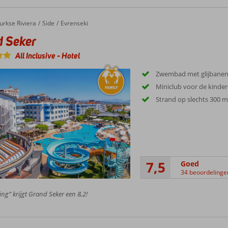
eker
urkse Riviera
Side
Evrenseki
d Seker
All Inclusive
-
Hotel
Zwembad met glijbane
Miniclub voor de kinde
Strand op slechts 300 m
7,5
Goed
34 beoordelinge
ing” krijgt Grand Seker een 8,2!