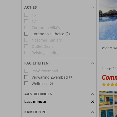
ACTIES
16
17
Corendon Villa's
(2)
Corendon's Choice
Nazomer Kanjers
Outlet Deals
Voor “Eten”
Reisbegeleiding
FACILITEITEN
Turkije
Commodore Elite Suites & Spa
Home
T
Privé zwembad
Commo
(1)
Verwarmd Zwembad
(6)
Wellness
AANBIEDINGEN
Last minute
KAMERTYPE