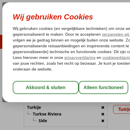
LAST MINUTE
ZOMER 2026
ZONVAKA
Pakketgarantie
Laagsteprijsgarantie*
Gratis
REISGEZELSCHAP
Home
Va
Kamer 1:
2 Personen
Last m
Wijzig Reisgezelschap
8 aanbi
BESTEMMING
Gekozen 
Turkije
Turkij
Turkse Riviera
Side