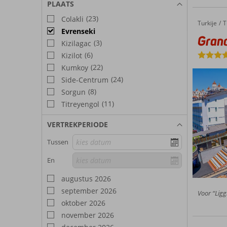
PLAATS
(23)
Colakli
Turkije
Grand S
Home
T
Evrenseki
Gran
(3)
Kizilagac
(6)
Kizilot
(22)
Kumkoy
(24)
Side-Centrum
(8)
Sorgun
(11)
Titreyengol
VERTREKPERIODE
Tussen
En
augustus 2026
september 2026
Voor “Ligg
oktober 2026
november 2026