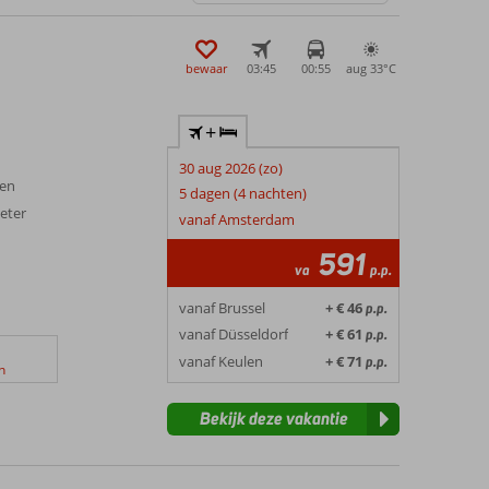
bewaar
03:45
00:55
aug 33°
C
+
n
30 aug 2026 (zo)
ren
5 dagen (4 nachten)
eter
vanaf Amsterdam
591
va
p.p.
vanaf Brussel
+ € 46
p.p.
vanaf Düsseldorf
+ € 61
p.p.
vanaf Keulen
+ € 71
p.p.
n
Bekijk deze vakantie