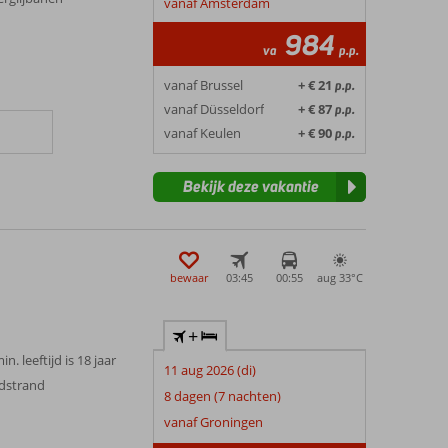
vanaf Amsterdam
984
va
p.p.
vanaf Brussel
+ € 21
p.p.
vanaf Düsseldorf
+ € 87
p.p.
vanaf Keulen
+ € 90
p.p.
Bekijk deze vakantie
bewaar
03:45
00:55
aug 33°
C
+
n. leeftijd is 18 jaar
11 aug 2026 (di)
ndstrand
8 dagen (7 nachten)
vanaf Groningen