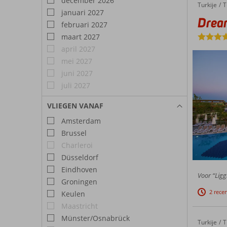
december 2026
Turkije
Dream 
Home
T
januari 2027
Drea
februari 2027
maart 2027
april 2027
mei 2027
juni 2027
juli 2027
VLIEGEN VANAF
Amsterdam
Brussel
Charleroi
Düsseldorf
Eindhoven
Voor “Ligg
Groningen
2 rece
Keulen
Maastricht
Münster/Osnabrück
Turkije
Dream W
Home
T