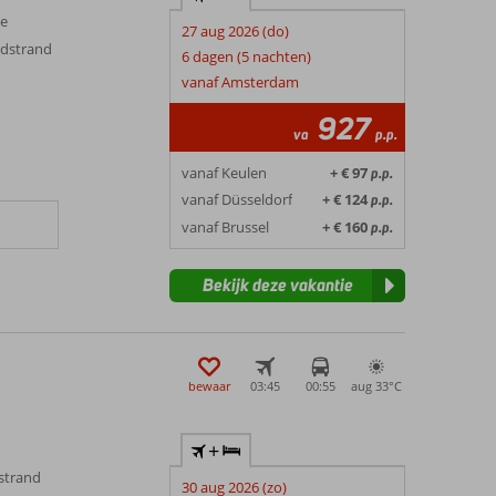
ve
27 aug 2026 (do)
ndstrand
6 dagen (5 nachten)
n
vanaf Amsterdam
927
va
p.p.
vanaf Keulen
+ € 97
p.p.
vanaf Düsseldorf
+ € 124
p.p.
vanaf Brussel
+ € 160
p.p.
Bekijk deze vakantie
bewaar
03:45
00:55
aug 33°
C
+
éstrand
30 aug 2026 (zo)