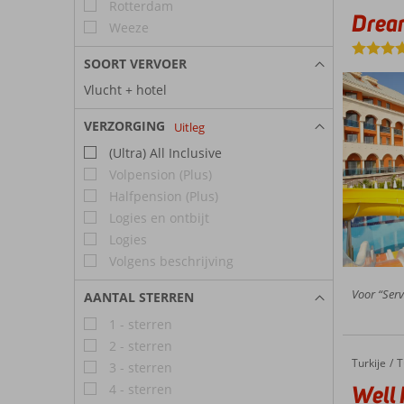
Rotterdam
Drea
Weeze
SOORT VERVOER
Vlucht + hotel
VERZORGING
Uitleg
(Ultra) All Inclusive
Volpension (Plus)
Halfpension (Plus)
Logies en ontbijt
Logies
Volgens beschrijving
Voor “Serv
AANTAL STERREN
1 - sterren
2 - sterren
Turkije
Well Pal
Home
T
3 - sterren
Well 
4 - sterren