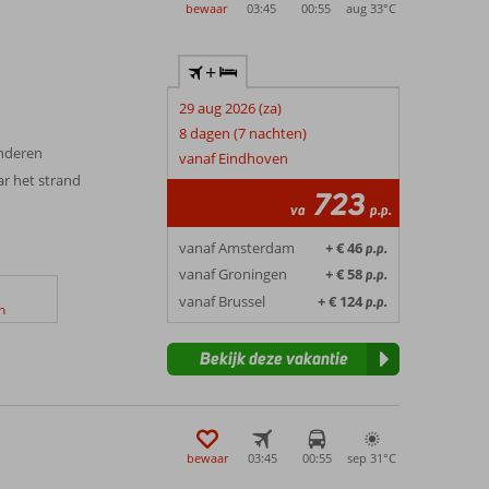
bewaar
03:45
00:55
aug 33°
C
+
n
29 aug 2026 (za)
8 dagen (7 nachten)
inderen
vanaf Eindhoven
ar het strand
723
va
p.p.
vanaf Amsterdam
+ € 46
p.p.
vanaf Groningen
+ € 58
p.p.
vanaf Brussel
+ € 124
p.p.
n
Bekijk deze vakantie
bewaar
03:45
00:55
sep 31°
C