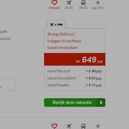
bewaar
03:45
00:55
aug 33°
C
+
apark
30 aug 2026 (zo)
 strand
5 dagen (4 nachten)
vanaf Amsterdam
649
va
p.p.
vanaf Brussel
+ € 46
p.p.
vanaf Düsseldorf
+ € 61
p.p.
vanaf Keulen
+ € 71
p.p.
n
Bekijk deze vakantie