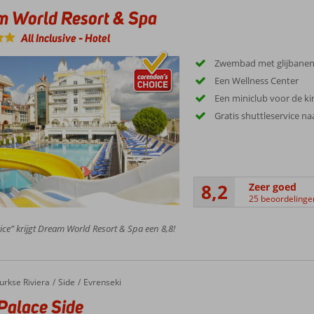
m World Resort & Spa
All Inclusive
-
Hotel
Zwembad met glijbane
Een Wellness Center
Een miniclub voor de k
Gratis shuttleservice na
8,2
Zeer goed
25 beoordelinge
ice” krijgt Dream World Resort & Spa een 8,8!
ace Side
urkse Riviera
Side
Evrenseki
Palace Side