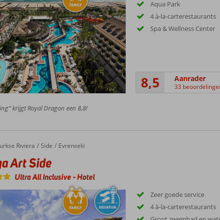
Aqua Park
4 à-la-carterestaurants
Spa & Wellness Center
8,5
Aanrader
33 beoordelinge
ing” krijgt Royal Dragon een 8,8!
urkse Riviera
Side
Evrenseki
a Art Side
Ultra All Inclusive
-
Hotel
Zeer goede service
4 à-la-carterestaurants
Groot zwembad en wate