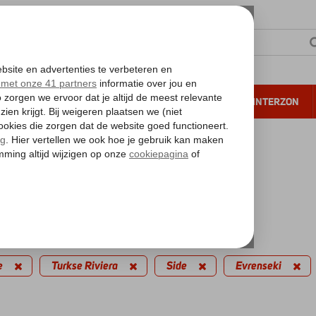
NTIE
VERRE REIZEN
ALL INCLUSIVE
WINTERZON
 annuleren*
kantie reizen
inute Evrenseki
edingen
filters
e
Turkse Riviera
Side
Evrenseki