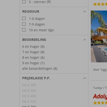
(8)
5 - sterren
REISDUUR
1-6 dagen
7-9 dagen
10 en meer dgn
BEOORDELING
6 en hoger
(8)
7 en hoger
(8)
8 en hoger
(6)
9 en hoger
(1)
alle beoordelingen
(8)
Voor “Liggi
PRIJSKLASSE P.P.
tot € 200
Turkije
Adalya Ocean Deluxe
Home
T
tot € 300
Adal
tot € 400
tot € 500
tot € 700