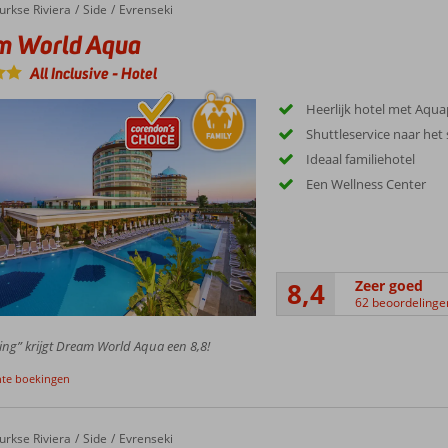
World Aqua
urkse Riviera
Side
Evrenseki
m World Aqua
All Inclusive
-
Hotel
Heerlijk hotel met Aqu
Shuttleservice naar het
Ideaal familiehotel
Een Wellness Center
8,4
Zeer goed
62 beoordelinge
ing” krijgt Dream World Aqua een 8,8!
nte boekingen
orld Resort & Spa
urkse Riviera
Side
Evrenseki