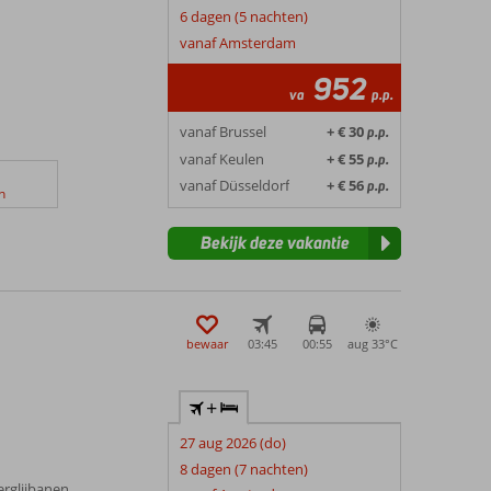
6 dagen (5 nachten)
vanaf Amsterdam
952
va
p.p.
vanaf Brussel
+ € 30
p.p.
vanaf Keulen
+ € 55
p.p.
vanaf Düsseldorf
+ € 56
p.p.
n
Bekijk deze vakantie
bewaar
03:45
00:55
aug 33°
C
+
27 aug 2026 (do)
8 dagen (7 nachten)
rglijbanen