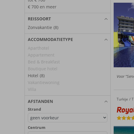
€ 700 en meer
REISSOORT
Zonvakantie
(8)
ACCOMMODATIETYPE
Aparthotel
Appartement
Bed & Breakfast
Boutique hotel
Hotel
(8)
Voor “Serv
Vakantiewoning
Villa
Turkije
Royal Dragon
Home
T
AFSTANDEN
Roya
Strand
Centrum