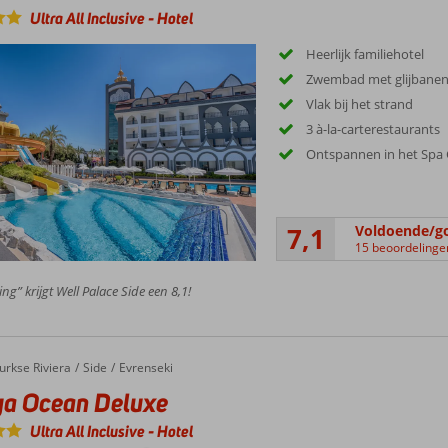
Ultra All Inclusive
-
Hotel
Heerlijk familiehotel
Zwembad met glijbane
Vlak bij het strand
3 à-la-carterestaurants
Ontspannen in het Spa 
7,1
Voldoende/g
15 beoordelinge
ng” krijgt Well Palace Side een 8,1!
urkse Riviera
Side
Evrenseki
ya Ocean Deluxe
Ultra All Inclusive
-
Hotel