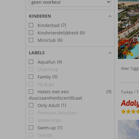
KINDEREN
(7)
Kinderbad
(6)
Kindvriendelijkheid
(6)
Miniclub
LABELS
(4)
Aquafun
Voor “Ligg
Charming
(5)
Family
Fly & go
(3)
Hotels met een
Turkije
Adalya Art Side
Home
T
duurzaamheidscertificaat
Adaly
(1)
Only Adult
Premium Selection
Stedentrips
(1)
Swim-up
Trendy