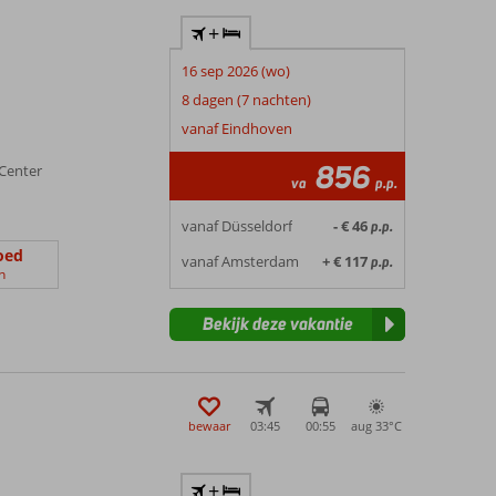
+
16 sep 2026 (wo)
n
8 dagen (7 nachten)
vanaf Eindhoven
856
Center
va
p.p.
vanaf Düsseldorf
- € 46
p.p.
oed
vanaf Amsterdam
+ € 117
p.p.
n
Bekijk deze vakantie
bewaar
03:45
00:55
aug 33°
C
+