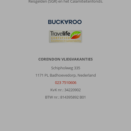
Reisgelden (SGR) en het Calamiteitenfonds.
CORENDON VLIEGVAKANTIES
Schipholweg 335
1171 PL Badhoevedorp, Nederland
023 7510606
KvK nr.: 34220902
BTW nr.: 814395892 B01