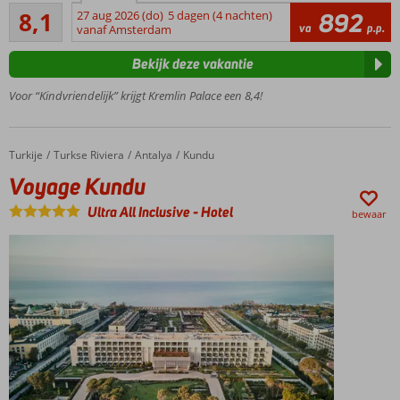
Zeer goed
echte
8,1
27 aug 2026 (do)
5 dagen (4 nachten)
892
14
va
p.p.
Kremlin
vanaf Amsterdam
beoordelingen
Diverse
Bekijk deze vakantie
zwembaden
en glijbanen
Voor “Kindvriendelijk” krijgt Kremlin Palace een 8,4!
Mini- en
teenagclub
voor de
Turkije
Voyage Kundu
Home
Turkse Riviera
Antalya
Kundu
kinderen
Voyage Kundu
Ruim
sportaanbod
Ultra All Inclusive
-
Hotel
bewaar
en een Spa
Center