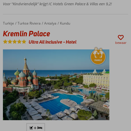
glijbanen
Voor “Kindvriendelijk” krijgt IC Hotels Green Palace & Villas een 9,2!
5 à-la-
carterestaurants
Turkije
Kremlin Palace
Home
Turkse Riviera
Antalya
Kundu
Kremlin Palace
Ultra All Inclusive
-
Hotel
bewaar
Kopie
+
van het