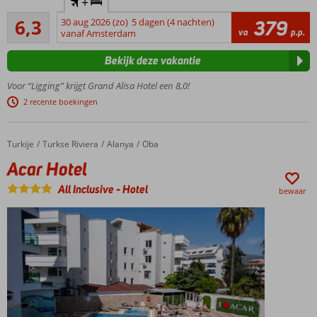
+
loopafstand
Voldoende
van het
6,3
30 aug 2026 (zo)
5 dagen (4 nachten)
379
3
va
p.p.
strand
vanaf Amsterdam
beoordelingen
Alanya
Bekijk deze vakantie
op
slechts 2
Voor “Ligging” krijgt Grand Alisa Hotel een 8,0!
kilometer
2 recente boekingen
Zwembad
met
glijbanen
Turkije
Acar Hotel
Home
Turkse Riviera
Alanya
Oba
en
Acar Hotel
kinderbad
Ideaal
All Inclusive
-
Hotel
bewaar
voor
gezinnen
Mogelijkheid
om cultuur
en strand te
combineren