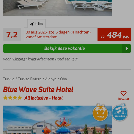
3
+
zwembaden
Voldoende/goed
waarvan 1
7,2
30 aug 2026 (zo)
5 dagen (4 nachten)
484
64
va
p.p.
met glijbaan
vanaf Amsterdam
beoordelingen
Op
Bekijk deze vakantie
korte
afstand
Voor “Ligging” krijgt Krizantem Hotel een 8,8!
van het
strand
Dicht bij diverse
Turkije
Blue Wave Suite Hotel
Home
Turkse Riviera
Alanya
Oba
bezienswaardigheden
Blue Wave Suite Hotel
All Inclusive
-
Hotel
bewaar