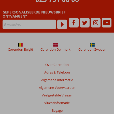
carterestaurant
Heerlijk
GEPERSONALISEERDE NIEUWSBRIEF
vertoeven
ONTVANGEN?
op de
steiger bij
het
strand
Ontspannen
in het Spa
Corendon België
Corendon Denmark
Corendon Zweden
Center
Over Corendon
Adres & Telefoon
Algemene Informatie
Algemene Voorwaarden
Veelgestelde Vragen
Vluchtinformatie
Bagage