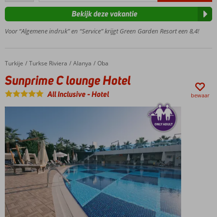
Fijn verblijf in
Bekijk deze vakantie
de stijlvolle,
comfortabele
Voor “Algemene indruk” en “Service” krijgt Green Garden Resort een 8,4!
(familie)kamers
of boek een
villa!
Turkije
Sunprime C lounge Hotel
Home
Turkse Riviera
Alanya
Oba
Plons in het
Sunprime C lounge Hotel
zwembad of
ga van de
All Inclusive
-
Hotel
bewaar
waterglijbaan
Lekker bakkie bij
de Starbucks
coffee corner en
dineer in maar
liefst 4 à-la-
carterestaurants