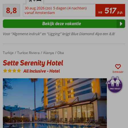
+
strand
Aanrader
8,8
30 aug 2026 (zo)
5 dagen (4 nachten)
517
Zwembad
26
va
p.p.
vanaf Amsterdam
met 2
beoordelingen
glijbanen
Bekijk deze vakantie
Op basis
van All
Voor “Algemene indruk” en “Ligging” krijgt Blue Diamond Alya een 8,8!
Inclusive
Turkije
Sette Serenity Hotel
Home
Turkse Riviera
Alanya
Oba
Sette Serenity Hotel
All Inclusive
-
Hotel
bewaar