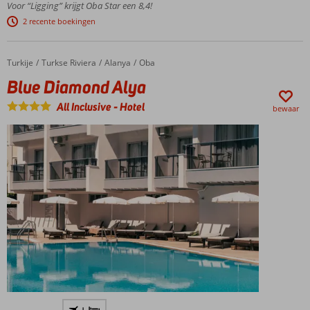
Voor “Ligging” krijgt Oba Star een 8,4!
Privéstrand
2 recente boekingen
Turks
bad
en
Turkije
Blue Diamond Alya
Home
Turkse Riviera
Alanya
Oba
sauna
Blue Diamond Alya
All Inclusive
-
Hotel
bewaar
Privé