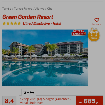
Turkije
Green Garden Resort
Home
Turkse Riviera
Alanya
Oba
Green Garden Resort
Ultra All Inclusive
-
Hotel
bewaar
Modern
+
familiehotel
Zeer goed
met
8,4
12 sep 2026 (za)
5 dagen (4 nachten)
685
67
va
p.p.
privéstrand
vanaf Eindhoven
beoordelingen