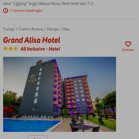
Vlak
Voor “Ligging” krijgt Alanya Risus Park Hotel een 7,1!
bij
7 recente boekingen
Alanya
Zwembad
met
Turkije
Grand Alisa Hotel
Home
Turkse Riviera
Alanya
Oba
glijbaan
Grand Alisa Hotel
Voortreffelijk
buffetrestaurant
All Inclusive
-
Hotel
bewaar
Genieten
o.b.v. All
Inclusive
Op