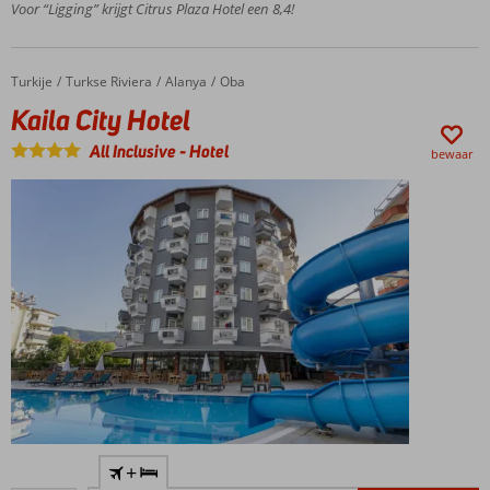
Voor “Ligging” krijgt Citrus Plaza Hotel een 8,4!
op 3
kilometer
Maar liefst 2
Turkije
Kaila City Hotel
Home
Turkse Riviera
Alanya
Oba
zwembaden
Kaila City Hotel
en een
kinderbad
All Inclusive
-
Hotel
bewaar
Ontspannen
in de sauna
Op ca.
+
150