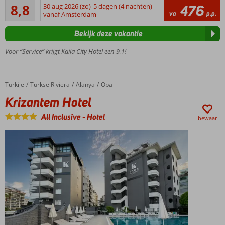
Aanrader
meter
8,8
30 aug 2026 (zo)
5 dagen (4 nachten)
476
80
va
p.p.
van
vanaf Amsterdam
beoordelingen
het
Bekijk deze vakantie
strand
Heerlijk
Voor “Service” krijgt Kaila City Hotel een 9,1!
familiehotel
Zwembad
met
Turkije
Krizantem Hotel
Home
Turkse Riviera
Alanya
Oba
glijbaan
Krizantem Hotel
Alanya
op
All Inclusive
-
Hotel
bewaar
slechts 3
kilometer
Winkels en
restaurantjes
op
loopafstand