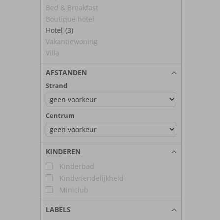
Bed & Breakfast
Boutique hotel
Hotel
(3)
Vakantiewoning
Villa
AFSTANDEN
Strand
Centrum
KINDEREN
Kinderbad
Kindvriendelijkheid
Miniclub
LABELS