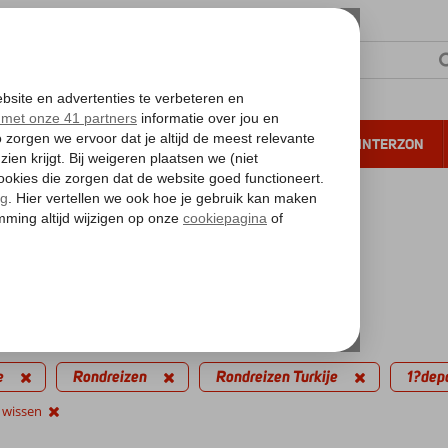
NTIE
VERRE REIZEN
ALL INCLUSIVE
WINTERZON
 annuleren*
kantie reizen
inute Rondreizen Turkije
edingen
filters
e
Rondreizen
Rondreizen Turkije
1?dep
s wissen