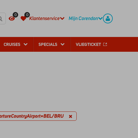
REGISTREER
CONTACT
0
0
Klantenservice
Mijn Corendon
CRUISES
SPECIALS
VLIEGTICKET
artureCountryAirport=BEL/BRU