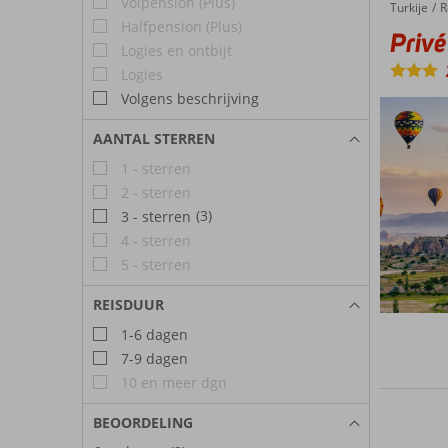
Volpension (Plus)
Turkije
Privé rondreis Cappadocië
Home
R
Halfpension (Plus)
Privé
Logies en ontbijt
Logies
Volgens beschrijving
AANTAL STERREN
1 - sterren
2 - sterren
(3)
3 - sterren
4 - sterren
5 - sterren
REISDUUR
1-6 dagen
7-9 dagen
10 en meer dgn
BEOORDELING