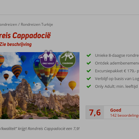
ondreizen
Rondreizen Turkije
eis Cappadocië
Zie beschrijving
Unieke 8-daagse rondrei
Ontdek adembenemend
Excursiepakket € 179,- p
Verblijf op basis van Lo
Only Adult; min. leeftijd
7,6
Goed
142 beoordeling
s/kwaliteit” krijgt Rondreis Cappadocië een 7,9!