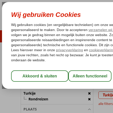
LAST MINUTE
ZOMER 2026
ZONVAKA
Pakketgarantie
Laagsteprijsgarantie*
Gratis
REISGEZELSCHAP
Home
Va
Kamer 1:
2 Personen
Last m
Wijzig Reisgezelschap
3 aanbi
BESTEMMING
Gekozen 
Turkije
Turkij
Rondreizen
alle filter
PLAATS