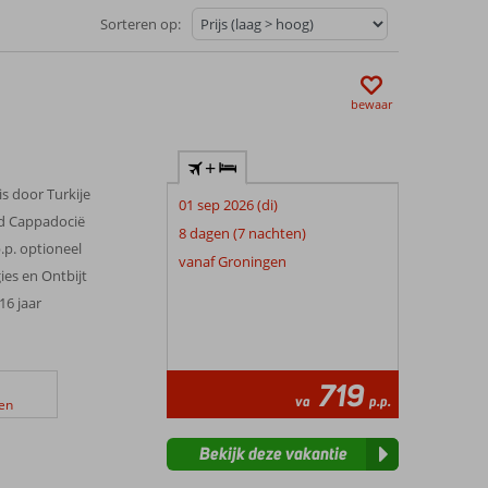
Sorteren op:
bewaar
+
s door Turkije
01 sep 2026 (di)
 Cappadocië
8 dagen (7 nachten)
.p. optioneel
vanaf Groningen
gies en Ontbijt
 16 jaar
719
va
p.p.
en
Bekijk deze vakantie