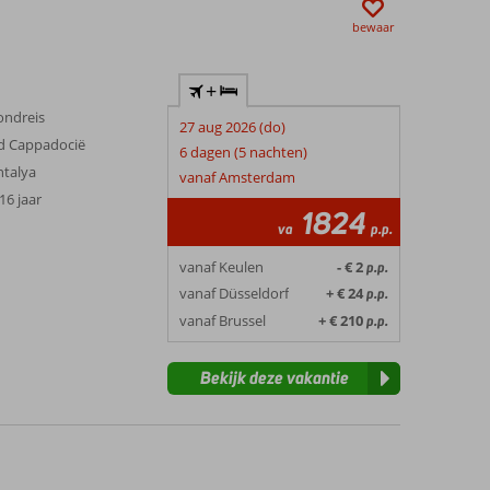
bewaar
+
ondreis
27 aug 2026 (do)
 Cappadocië
6 dagen (5 nachten)
ntalya
vanaf Amsterdam
 16 jaar
1824
va
p.p.
vanaf Keulen
- € 2
p.p.
vanaf Düsseldorf
+ € 24
p.p.
vanaf Brussel
+ € 210
p.p.
Bekijk deze vakantie