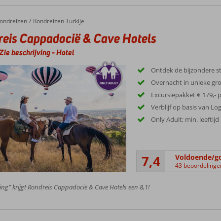
ondreizen
Rondreizen Turkije
eis Cappadocië & Cave Hotels
Zie beschrijving
-
Hotel
Ontdek de bijzondere s
Overnacht in unieke gro
Excursiepakket € 179,- p
Verblijf op basis van Lo
Only Adult; min. leeftijd
7,4
Voldoende/g
43 beoordelinge
ing” krijgt Rondreis Cappadocië & Cave Hotels een 8,1!