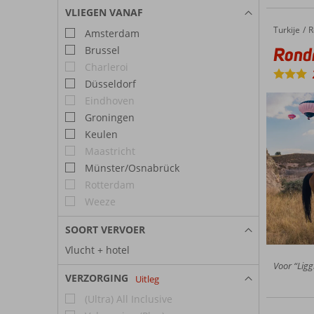
VLIEGEN VANAF
Turkije
Rondreis Cappadocië & Cave Hotels
Home
R
Amsterdam
Rondr
Brussel
Charleroi
Düsseldorf
Eindhoven
Groningen
Keulen
Maastricht
Münster/Osnabrück
Rotterdam
Weeze
SOORT VERVOER
Vlucht + hotel
Voor “Ligg
VERZORGING
Uitleg
(Ultra) All Inclusive