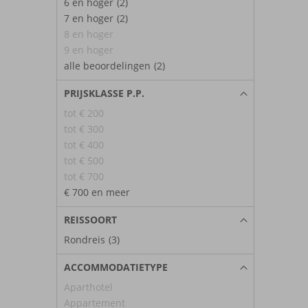
6 en hoger
(2)
7 en hoger
(2)
8 en hoger
9 en hoger
alle beoordelingen
(2)
PRIJSKLASSE P.P.
tot € 200
tot € 300
tot € 400
tot € 500
tot € 700
€ 700 en meer
REISSOORT
Rondreis
(3)
ACCOMMODATIETYPE
Aparthotel
Appartement