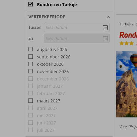
Rondreizen Turkije
VERTREKPERIODE
Turkije
Rondreis Cappadocië
Home
R
Tussen
Rondr
En
augustus 2026
september 2026
oktober 2026
november 2026
december 2026
januari 2027
februari 2027
maart 2027
april 2027
mei 2027
juni 2027
Voor “Prij
juli 2027