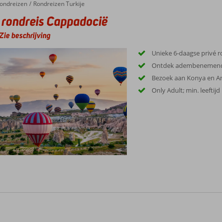
ondreizen
Rondreizen Turkije
 rondreis Cappadocië
Zie beschrijving
Unieke 6-daagse privé r
Ontdek adembenemend
Bezoek aan Konya en A
Only Adult; min. leeftijd