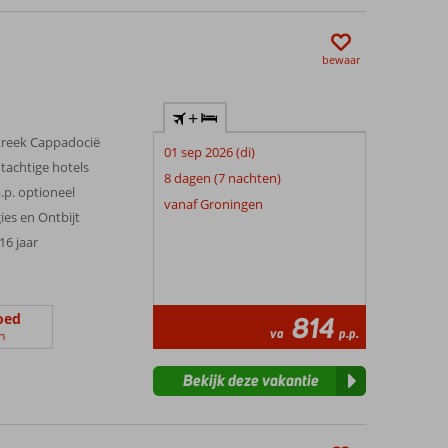
bewaar
+
treek Cappadocië
01 sep 2026 (di)
tachtige hotels
8 dagen (7 nachten)
.p. optioneel
vanaf Groningen
gies en Ontbijt
 16 jaar
oed
814
va
p.p.
n
Bekijk deze vakantie