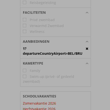
Reisbegeleiding
FACILITEITEN
Privé zwembad
Verwarmd Zwembad
Wellness
AANBIEDINGEN
1?
departureCountryAirport=BEL/BRU
KAMERTYPE
Family
Swim-up (privé- of gedeeld
zwembad)
SCHOOLVAKANTIES
Zomervakantie 2026
Herfstvakantie 2026