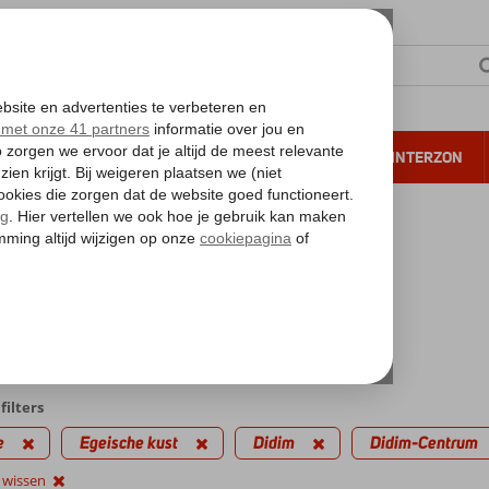
NTIE
VERRE REIZEN
ALL INCLUSIVE
WINTERZON
 annuleren*
kantie reizen
minute Didim-Centrum
l
edingen
filters
e
Egeische kust
Didim
Didim-Centrum
s wissen