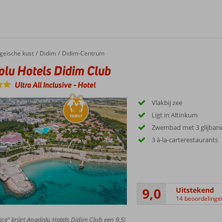
geische kust
Didim
Didim-Centrum
lu Hotels Didim Club
Ultra All Inclusive
-
Hotel
Vlakbij zee
Ligt in Altinkum
Zwembad met 3 glijban
3 à-la-carterestaurants
9,0
Uitstekend
14 beoordelinge
ice” krijgt Anadolu Hotels Didim Club een 9,5!