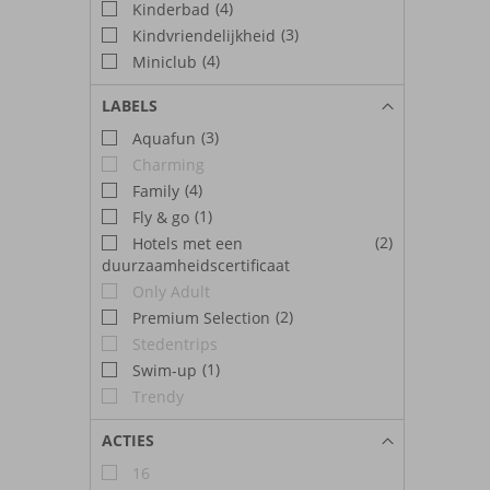
(4)
Kinderbad
(3)
Kindvriendelijkheid
(4)
Miniclub
LABELS
(3)
Aquafun
Charming
(4)
Family
(1)
Fly & go
(2)
Hotels met een
duurzaamheidscertificaat
Only Adult
(2)
Premium Selection
Stedentrips
(1)
Swim-up
Trendy
ACTIES
16