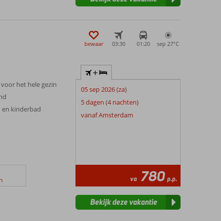
bewaar
03:30
01:20
sep 27°
C
+
voor het hele gezin
05 sep 2026 (za)
and
5 dagen (4 nachten)
 en kinderbad
vanaf Amsterdam
780
va
p.p.
n
Bekijk deze vakantie