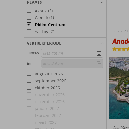
PLAATS
(2)
Akbuk
(1)
Camlik
Didim-Centrum
(2)
Turkije
Anadolu Hotels Didim Club
Home
E
Yalikoy
Anado
VERTREKPERIODE
Tussen
En
augustus 2026
september 2026
oktober 2026
november 2026
december 2026
januari 2027
februari 2027
maart 2027
Voor “Serv