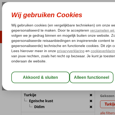
LAST MINUTE
ZOMER 2026
ZONVAKA
Pakketgarantie
Laagsteprijsgarantie*
Gratis
REISGEZELSCHAP
Home
Va
Kamer 1:
2 Personen
Last 
met Hote
Wijzig Reisgezelschap
5 aanbi
BESTEMMING
Turkije
Gekozen 
Egeische kust
Turkij
Didim
alle filter