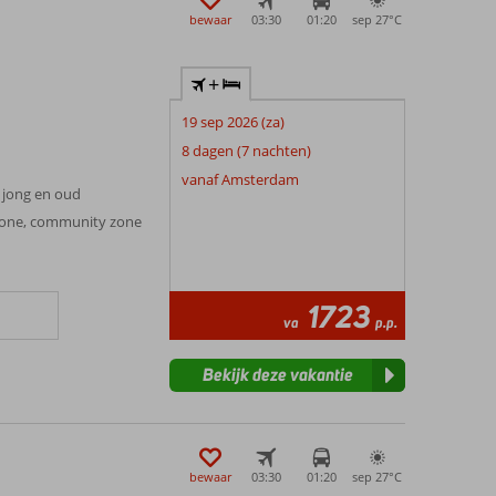
bewaar
03:30
01:20
sep 27°
C
+
19 sep 2026 (za)
8 dagen (7 nachten)
n
vanaf Amsterdam
r jong en oud
 zone, community zone
1723
va
p.p.
Bekijk deze vakantie
bewaar
03:30
01:20
sep 27°
C