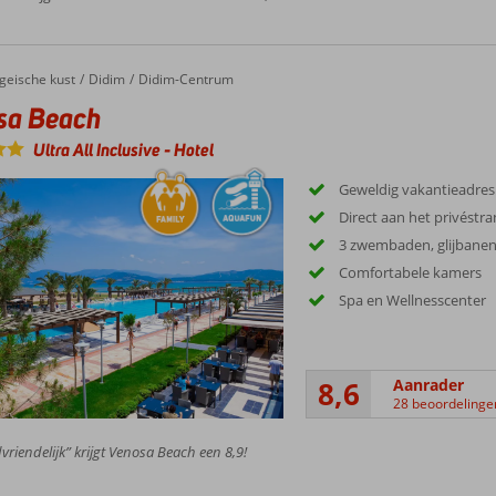
geische kust
Didim
Didim-Centrum
sa Beach
Ultra All Inclusive
-
Hotel
Geweldig vakantieadres 
Direct aan het privéstr
3 zwembaden, glijbanen
Comfortabele kamers
Spa en Wellnesscenter
8,6
Aanrader
28 beoordelinge
vriendelijk” krijgt Venosa Beach een 8,9!