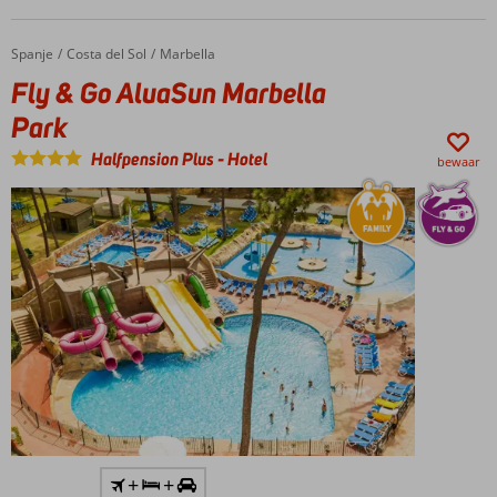
glijbanen
Comfortabele,
Spanje
Fly & Go AluaSun Marbella Park
Home
Costa del Sol
Marbella
ruime kamers
Fly & Go AluaSun Marbella
Volpension
of All
Park
Inclusive
Halfpension Plus
-
Hotel
ook
bewaar
mogelijk
Inclusief
+
+
huurauto