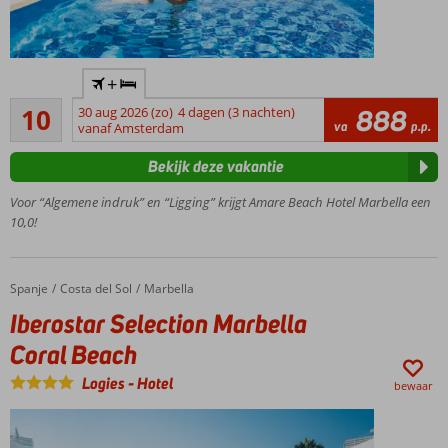
Adults
+
recommended;
Uitmuntend
minimale
10
30 aug 2026 (zo)
4 dagen (3 nachten)
888
3
va
p.p.
leeftijd 16 jaar
vanaf Amsterdam
beoordelingen
Op 5
Bekijk deze vakantie
min.
lopen
Voor “Algemene indruk” en “Ligging” krijgt Amare Beach Hotel Marbella een
van het
10,0!
oude
centrum
Marbella
Spanje
Iberostar Selection Marbella Coral Beach
Home
Costa del Sol
Marbella
Door
Iberostar Selection Marbella
boulevard
gescheiden
Coral Beach
van het
strand
Logies
-
Hotel
bewaar
Prachtig
uitzicht
vanaf het