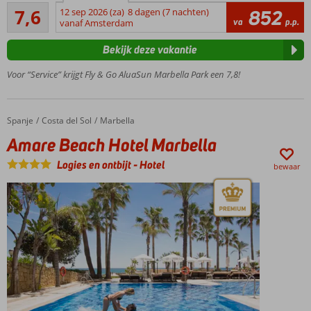
Goed
7,6
12 sep 2026 (za)
8 dagen (7 nachten)
852
Ideaal
58
va
p.p.
vanaf Amsterdam
hotel
beoordelingen
voor
Bekijk deze vakantie
het
hele
Voor “Service” krijgt Fly & Go AluaSun Marbella Park een 7,8!
gezin
Zwembad
met
Spanje
Amare Beach Hotel Marbella
Home
Costa del Sol
Marbella
glijbanen
Amare Beach Hotel Marbella
Comfortabele,
ruime kamers
Logies en ontbijt
-
Hotel
bewaar
Volpension
of All
Inclusive
ook
mogelijk