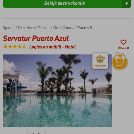
Bekijk deze vakantie
Servatur Puerto Azul
Home
Spanje
Canarische Eilanden
Gran Canaria
Puerto Rico
Servatur Puerto Azul
Logies en ontbijt
-
Hotel
bewaar
Spectaculaire