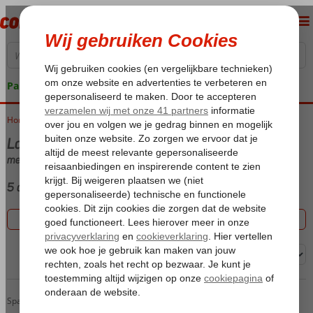
Pakketgarantie
Home
Vakantie reizen
Last minute Puerto Rico
met Hotel
5 aanbiedingen
Filter 5 aanbiedingen
Sorteren op:
Servatur Altamar
Home
Spanje
Canarische Eilanden
Gran Canaria
Puerto Rico