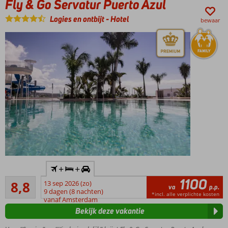
Fly & Go Servatur Puerto Azul
Logies en ontbijt
-
Hotel
bewaar
Inclusief
+
+
huurauto
1100
Aanrader
8,8
13 sep 2026 (zo)
Gelegen
va
p.p.
59
9 dagen (8 nachten)
op een
*incl. alle verplichte kosten
beoordelingen
vanaf Amsterdam
klif met
Bekijk deze vakantie
prachtig
uitzicht