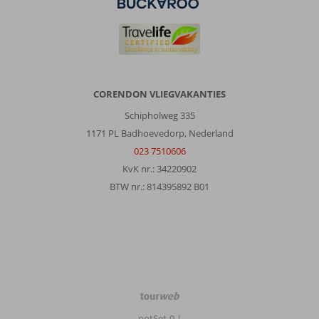
CORENDON VLIEGVAKANTIES
Schipholweg 335
1171 PL Badhoevedorp, Nederland
023 7510606
KvK nr.: 34220902
BTW nr.: 814395892 B01
TourWeb
©
notSet-0
|