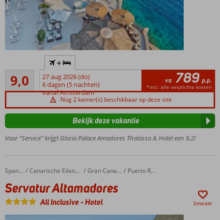
alcoholische
drankjes
24/7
inclusief
Gelegen
+
op een
789
Uitstekend
klif,
9,0
27 aug 2026 (do)
va
p.p.
61
prachtig
6 dagen (5 nachten)
*incl. alle verplichte kosten
beoordelingen
vanaf Amsterdam
uitzicht
Nog 2 kamer(s) beschikbaar op deze site
over
zee
Bekijk deze vakantie
Op
loopafstand
Voor “Service” krijgt Gloria Palace Amadores Thalasso & Hotel een 9,2!
van strand
en Puerto
Rico
Servatur Altamadores
Home
Spanje
Canarische Eilanden
Gran Canaria
Puerto Rico
Volop
Servatur Altamadores
vertier én
genoeg
All Inclusive
-
Hotel
bewaar
ontspanning
Een