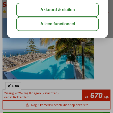
Servatur Altamar
Logies
-
Hotel
bewaar
+
29 aug 2026 (za)
8 dagen (7 nachten)
670
va
p.p.
vanaf Rotterdam
Nog 3 kamer(s) beschikbaar op deze site