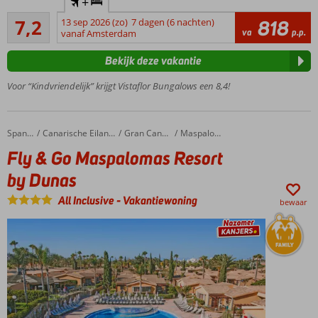
+
Hotel of
Voldoende/goed
the year
7,2
13 sep 2026 (zo)
7 dagen (6 nachten)
818
23
va
p.p.
award
vanaf Amsterdam
beoordelingen
Dicht bij
Bekijk deze vakantie
Maspalomas
Fijne 2- en 3-
Voor “Kindvriendelijk” krijgt Vistaflor Bungalows een 8,4!
kamerbungalows
Gratis
shuttleservice
Fly & Go Maspalomas Resort by Dunas
Home
Spanje
Canarische Eilanden
Gran Canaria
Maspalomas
naar het
Fly & Go Maspalomas Resort
strand
by Dunas
Ontbijt,
Halfpension,
All Inclusive
-
Vakantiewoning
bewaar
Volpension
of All
Inclusive?