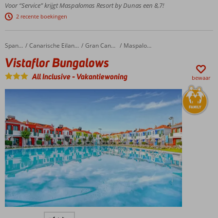
park,
Voor “Service” krijgt Maspalomas Resort by Dunas een 8,7!
speeltuin,
2 recente boekingen
miniclub
& -disco
Fijne 2- en 3-
Vistaflor Bungalows
Home
Spanje
Canarische Eilanden
Gran Canaria
Maspalomas
kamerbungalows
Vistaflor Bungalows
Gratis
shuttleservice
All Inclusive
-
Vakantiewoning
bewaar
naar het
strand
Winnaar