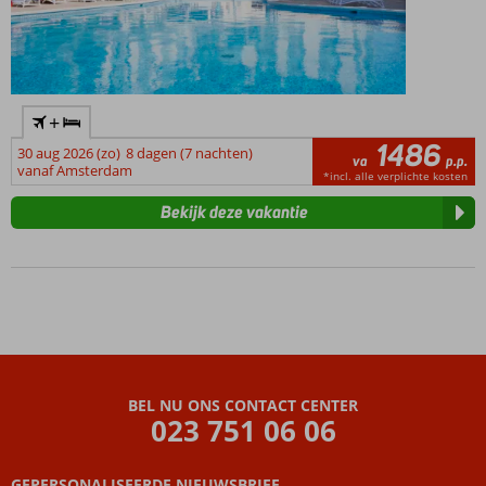
+
1486
30 aug 2026 (zo)
8 dagen (7 nachten)
va
p.p.
vanaf Amsterdam
*incl. alle verplichte kosten
Bekijk deze vakantie
BEL NU ONS CONTACT CENTER
023 751 06 06
GEPERSONALISEERDE NIEUWSBRIEF