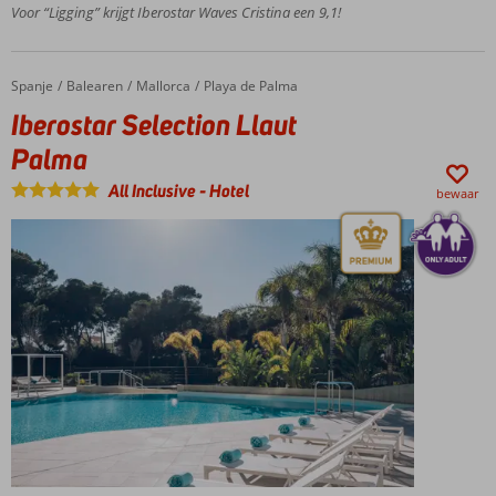
meter
Voor “Ligging” krijgt Iberostar Waves Cristina een 9,1!
van het
strand
Lekker
Spanje
Iberostar Selection Llaut Palma
Home
Balearen
Mallorca
Playa de Palma
relaxen in
Iberostar Selection Llaut
SPA
Sensations
Palma
Comfortabele,
All Inclusive
-
Hotel
moderne
bewaar
kamers
Ook All
Inclusive.
Wel zo
makkelijk!