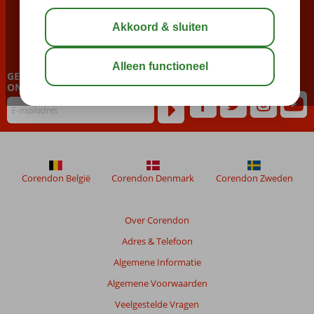
BEL NU ONS CONTACT CENTER
023 751 06 06
GEPERSONALISEERDE NIEUWSBRIEF
ONTVANGEN?
Corendon België
Corendon Denmark
Corendon Zweden
Over Corendon
Adres & Telefoon
Algemene Informatie
Algemene Voorwaarden
Veelgestelde Vragen