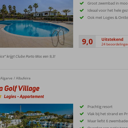
Groot zwembad in mooi
Ideaal voor het hele gez
Ook met Logies & Ontbij
9,0
Uitstekend
24 beoordelinge
ice” krijgt Clube Porto Mos een 9,3!
Algarve
Albufeira
a Golf Village
Logies
-
Appartement
Prachtig resort
Vlak bij het strand en P
Maar liefst 6 zwembade