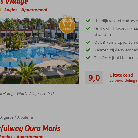
's Village
Logies
-
Appartement
Heerlijk vakantieadres 
Gratis shuttleservice n
stranden
Ook 3-kamerappartem
Relaxen bij de zwembad
Tip: Ontbijt of Halfpens
9,0
Uitstekend
56 beoordelinge
ce” krijgt Vitor's Village een 9,1!
Algarve
Albufeira
fulway Oura Maris
Logies
-
Appartement