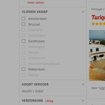
meer opties
augustus
september
oktober
Portugal
Turiquintas Appartementen
Home
2027
2027
2027
VLIEGEN VANAF
Turiq
Amsterdam
Brussel
Charleroi
Düsseldorf
Eindhoven
Groningen
Keulen
Maastricht
Münster/Osnabrück
Rotterdam
Weeze
SOORT VERVOER
Voor “Ligg
Vlucht + hotel
VERZORGING
Uitleg