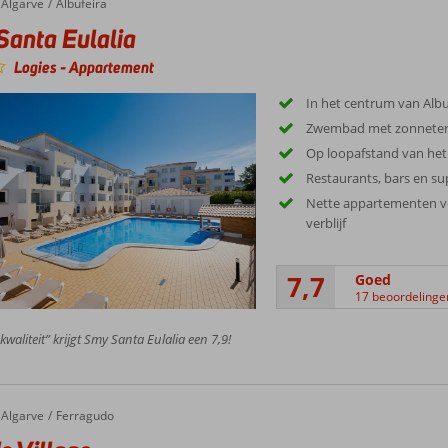
Algarve
Albufeira
anta Eulalia
Logies
-
Appartement
In het centrum van Albu
Zwembad met zonneter
Op loopafstand van het
Restaurants, bars en su
Nette appartementen v
verblijf
7,7
Goed
17 beoordelinge
kwaliteit” krijgt Smy Santa Eulalia een 7,9!
Algarve
Ferragudo