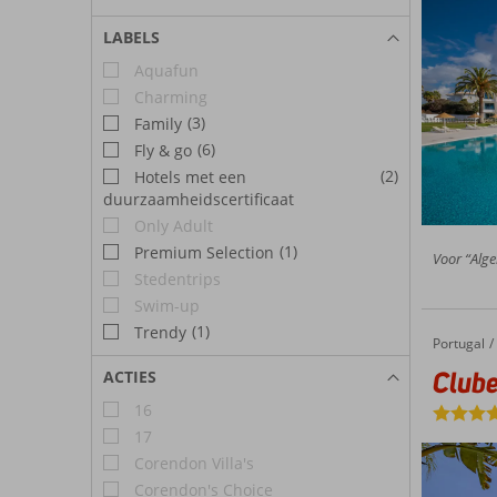
LABELS
Aquafun
Charming
(3)
Family
(6)
Fly & go
(2)
Hotels met een
duurzaamheidscertificaat
Only Adult
(1)
Premium Selection
Voor “Alge
Stedentrips
Swim-up
(1)
Trendy
Portugal
Clube Porto Mos
Home
Clube
ACTIES
16
17
Corendon Villa's
Corendon's Choice