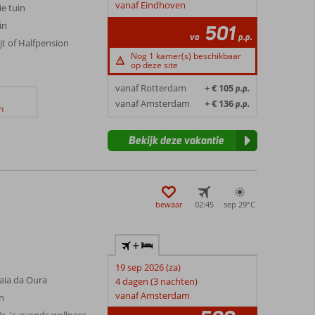
vanaf Eindhoven
e tuin
in
501
va
p.p.
t of Halfpension
Nog 1 kamer(s) beschikbaar
op deze site
vanaf Rotterdam
+ € 105
p.p.
vanaf Amsterdam
+ € 136
p.p.
n
Bekijk deze vakantie
bewaar
02:45
sep 29°
C
+
19 sep 2026 (za)
raia da Oura
4 dagen (3 nachten)
vanaf Amsterdam
n