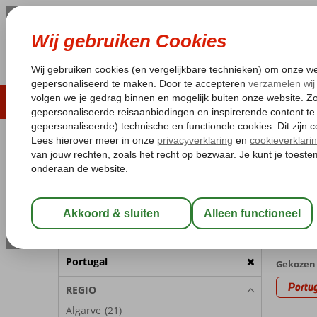
LAST MINUTE
ZOMER 2026
ZONVAKA
Pakketgarantie
Laagsteprijsgarantie*
Gratis
REISGEZELSCHAP
Home
Va
Kamer 1:
2 Personen
Last m
met App
Wijzig Reisgezelschap
25 aanb
BESTEMMING
Portugal
Gekozen 
Portu
REGIO
Algarve
(21)