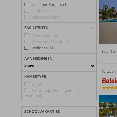
(1)
Nazomer Kanjers
Outlet Deals
Reisbegeleiding
FACILITEITEN
Privé zwembad
Verwarmd Zwembad
(6)
Wellness
Voor “Serv
AANBIEDINGEN
k6B9E
Portugal
Balaia Golf Village
Home
KAMERTYPE
Balai
Family
Swim-up (privé- of gedeeld
zwembad)
SCHOOLVAKANTIES