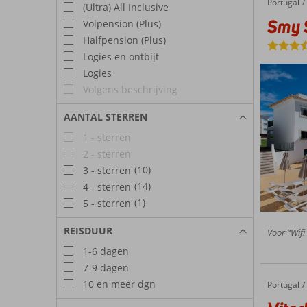
Portugal
Smy Santa Eulalia
Home
(Ultra) All Inclusive
Smy S
Volpension (Plus)
Halfpension (Plus)
Logies en ontbijt
Logies
Volgens beschrijving
AANTAL STERREN
1 - sterren
2 - sterren
(10)
3 - sterren
(14)
4 - sterren
(1)
5 - sterren
REISDUUR
Voor “Wifi 
1-6 dagen
7-9 dagen
10 en meer dgn
Portugal
Vitor's Village
Home