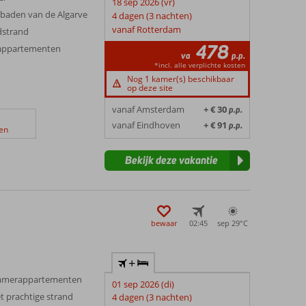
18 sep 2026 (vr)
baden van de Algarve
4 dagen (3 nachten)
vanaf Rotterdam
dstrand
478
appartementen
va
p.p.
*incl. alle verplichte kosten
Nog 1 kamer(s) beschikbaar
op deze site
vanaf Amsterdam
+ € 30
p.p.
vanaf Eindhoven
+ € 91
p.p.
en
Bekijk deze vakantie
bewaar
02:45
sep 29°
C
+
-kamerappartementen
01 sep 2026 (di)
t prachtige strand
4 dagen (3 nachten)