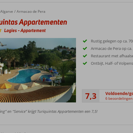
Algarve
Armacao de Pera
uintas Appartementen
Logies
-
Appartement
Rustig gelegen op ca. 7
Armacao de Pera op ca.
Restaurant met afhaals
Ontbijt, Half- of Volpen
7,3
Voldoende/g
6 beoordelingen
ing” en “Service” krijgt Turiquintas Appartementen een 7,5!