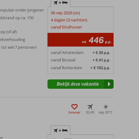
+
 populair onder jongeren
06 sep 2026 (zo)
ndstrand op ca. 150
4 dagen (3 nachten)
vanaf Eindhoven
op (of af)
446
teitverhouding
va
p.p.
tot wel 7 personen!
vanaf Amsterdam
+ € 20
p.p.
vanaf Brussel
+ € 41
p.p.
vanaf Rotterdam
+ € 102
p.p.
Bekijk deze vakantie
bewaar
02:45
sep 29°
C
+
er