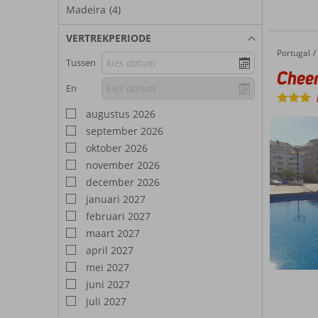
Madeira
(4)
VERTREKPERIODE
Portugal
Cheerfulway Choro Maris (voorheen Cheerfulway Minichoro)
Home
Tussen
Cheer
En
augustus 2026
september 2026
oktober 2026
november 2026
december 2026
januari 2027
februari 2027
maart 2027
april 2027
mei 2027
juni 2027
juli 2027