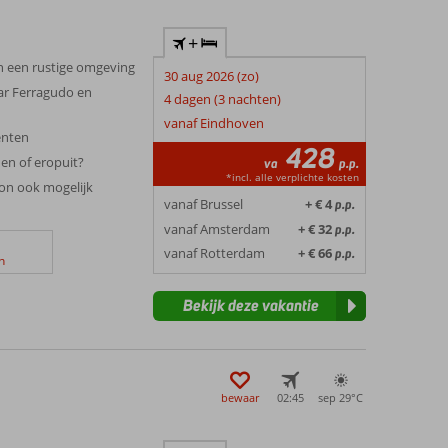
+
in een rustige omgeving
30 aug 2026 (zo)
aar Ferragudo en
4 dagen (3 nachten)
vanaf Eindhoven
enten
428
en of eropuit?
va
p.p.
*incl. alle verplichte kosten
ion ook mogelijk
vanaf Brussel
+ € 4
p.p.
vanaf Amsterdam
+ € 32
p.p.
vanaf Rotterdam
+ € 66
p.p.
n
Bekijk deze vakantie
bewaar
02:45
sep 29°
C