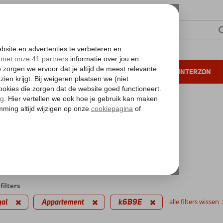
NTIE
VERRE REIZEN
ALL INCLUSIVE
WINTERZON
 annuleren*
kantie reizen
inute Portugal
artement
iedingen
filters
gal
Appartement
k6B9E
alle filters wissen