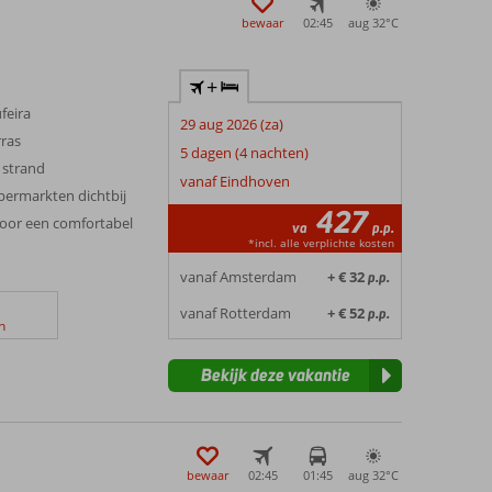
bewaar
02:45
aug 32°
C
+
feira
29 aug 2026 (za)
ras
5 dagen (4 nachten)
 strand
vanaf Eindhoven
permarkten dichtbij
427
oor een comfortabel
va
p.p.
*incl. alle verplichte kosten
vanaf Amsterdam
+ € 32
p.p.
vanaf Rotterdam
+ € 52
p.p.
n
Bekijk deze vakantie
bewaar
02:45
01:45
aug 32°
C