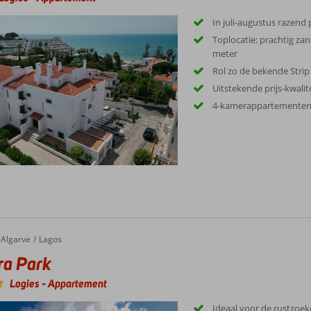
In juli-augustus razend
Toplocatie: prachtig za
meter
Rol zo de bekende Strip 
Uitstekende prijs-kwali
4-kamerappartementen 
Algarve
Lagos
ra Park
Logies
-
Appartement
Ideaal voor de rustzoek