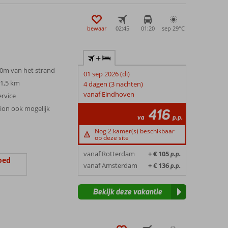
bewaar
02:45
01:20
sep 29°
C
+
00m van het strand
01 sep 2026 (di)
 1,5 km
4 dagen (3 nachten)
vanaf Eindhoven
ervice
sion ook mogelijk
416
va
p.p.
Nog 2 kamer(s) beschikbaar
op deze site
vanaf Rotterdam
+ € 105
p.p.
oed
vanaf Amsterdam
+ € 136
p.p.
Bekijk deze vakantie