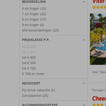
Vitor
BEOORDELING
6 en hoger
(20)
7 en hoger
(20)
8 en hoger
(13)
9 en hoger
(6)
alle beoordelingen
(20)
PRIJSKLASSE P.P.
tot € 200
tot € 300
tot € 400
tot € 500
tot € 700
Voor “Servi
€ 700 en meer
REISSOORT
Fly-Drive vakantie
(6)
Portugal
Cheerfulway Oura Maris
Home
Zonvakantie
(25)
Cheer
ACCOMMODATIETYPE