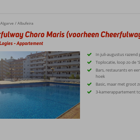
Algarve
Albufeira
fulway Choro Maris (voorheen Cheerfulway
Logies
-
Appartement
In juli-augustus razend
Toplocatie, loop zo de 'S
Bars, restaurants en e
hoek
Basic, maar met groot
3-kamerappartement to