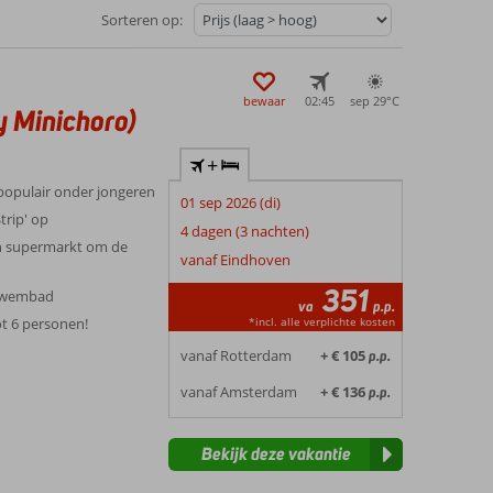
Sorteren op:
bewaar
02:45
sep 29°
C
 Minichoro)
+
 populair onder jongeren
01 sep 2026 (di)
trip' op
4 dagen (3 nachten)
en supermarkt om de
vanaf Eindhoven
351
 zwembad
va
p.p.
*incl. alle verplichte kosten
t 6 personen!
vanaf Rotterdam
+ € 105
p.p.
vanaf Amsterdam
+ € 136
p.p.
Bekijk deze vakantie