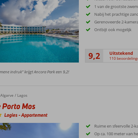
1 van de grootste zwem
Nabij het prachtige zan
Gerenoveerde 2-kamer
Ontbijt ook mogelijk
9,2
Uitstekend
110 beoordeling
mene indruk” krijgt Ancora Park een 9,2!
Algarve
Lagos
 Porto Mos
Logies
-
Appartement
Ruime en sfeervolle 2
Op ca. 100 meter van he