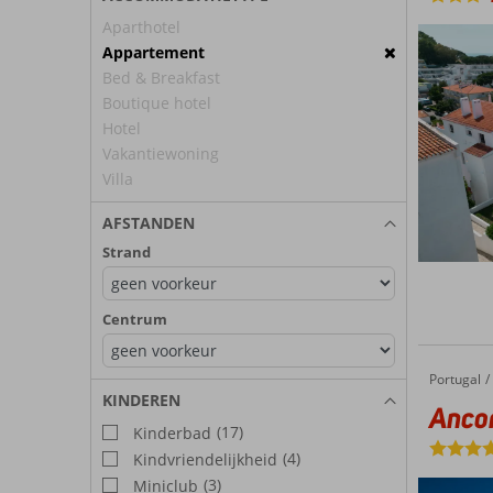
Aparthotel
Appartement
Bed & Breakfast
Boutique hotel
Hotel
Vakantiewoning
Villa
AFSTANDEN
Strand
Centrum
Portugal
Ancora Park
Home
KINDEREN
Anco
(17)
Kinderbad
(4)
Kindvriendelijkheid
(3)
Miniclub