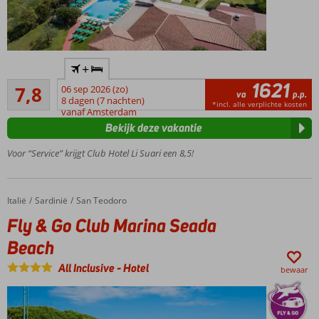
Dicht
+
bij het
1621
Goed
strand
7,8
06 sep 2026 (zo)
va
p.p.
4
8 dagen (7 nachten)
Verkoelend
*incl. alle verplichte kosten
beoordelingen
vanaf Amsterdam
zwembad
Bekijk deze vakantie
Comfortabele
bungalows
Voor “Service” krijgt Club Hotel Li Suari een 8,5!
Nabij
San
Teodoro
Italië
Fly & Go Club Marina Seada Beach
Home
Sardinië
San Teodoro
Verblijf
Fly & Go Club Marina Seada
o.b.v. All
Beach
Inclusive
Light
All Inclusive
-
Hotel
bewaar