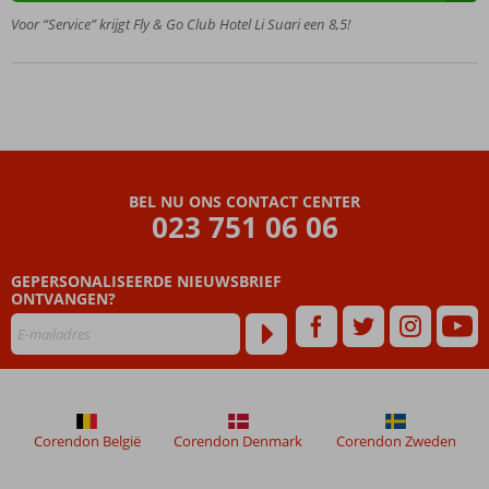
zwembad
Voor “Service” krijgt Fly & Go Club Hotel Li Suari een 8,5!
Comfortabele
bungalows
Nabij
San
Teodoro
Verblijf
o.b.v. All
BEL NU ONS CONTACT CENTER
Inclusive
023 751 06 06
Light
GEPERSONALISEERDE NIEUWSBRIEF
ONTVANGEN?
Corendon België
Corendon Denmark
Corendon Zweden