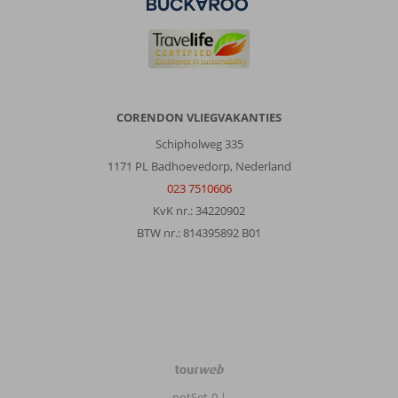
CORENDON VLIEGVAKANTIES
Schipholweg 335
1171 PL Badhoevedorp, Nederland
023 7510606
KvK nr.: 34220902
BTW nr.: 814395892 B01
TourWeb
©
notSet-0
|