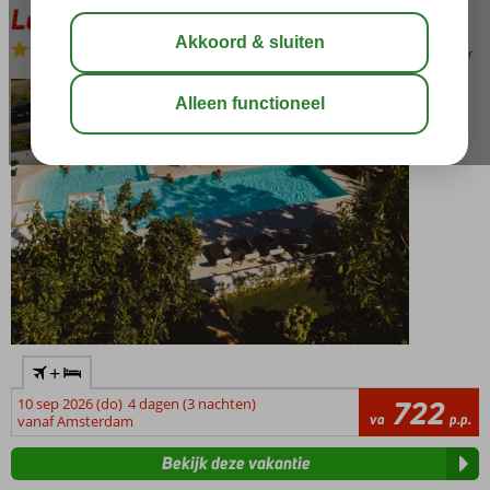
Le Mimose
Logies en ontbijt
-
Hotel
bewaar
+
10 sep 2026 (do)
4 dagen (3 nachten)
722
va
p.p.
vanaf Amsterdam
Bekijk deze vakantie