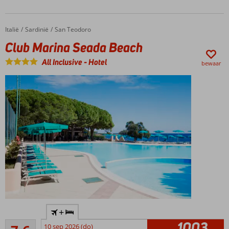
Italië
Club Marina Seada Beach
Home
Sardinië
San Teodoro
Club Marina Seada Beach
All Inclusive
-
Hotel
bewaar
Dicht
+
bij het
1003
Goed
strand
10 sep 2026 (do)