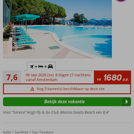
Inclusief
+
+
huurauto
Goed
7,6
06 sep 2026 (zo)
8 dagen (7 nachten)
1680
Dicht
5
va
p.p.
vanaf Amsterdam
bij het
beoordelingen
strand
Nog 3 kamer(s) beschikbaar op deze site
Heerlijk
zwembad
Bekijk deze vakantie
Een
Voor “Service” krijgt Fly & Go Club Marina Seada Beach een 8,4!
tennisbaan
O.b.v. All
Inclusive
Italië
Fly & Go Club Hotel Li Suari
Home
Sardinië
San Teodoro