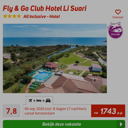
Fly & Go Club Hotel Li Suari
All Inclusive
-
Hotel
bewaar
Inclusief
+
+
huurauto
Goed
7,8
06 sep 2026 (zo)
8 dagen (7 nachten)
1743
Dicht
4
va
p.p.
vanaf Amsterdam
bij het
beoordelingen
strand
Bekijk deze vakantie
Verkoelend