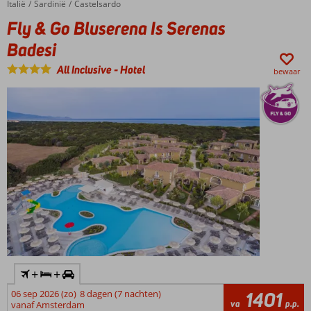
Italië
Fly & Go Bluserena Is Serenas Badesi
Home
Sardinië
Castelsardo
met zeezicht
Fly & Go Bluserena Is Serenas
een aanrader
Badesi
Uitstekende prijs-
kwaliteitverhouding
All Inclusive
-
Hotel
bewaar
All
Inclusive
gemak
met
Italiaanse
flair
+
+
06 sep 2026 (zo)
8 dagen (7 nachten)
1401
va
p.p.
vanaf Amsterdam