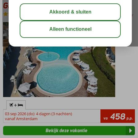
GH Santina Resort & Spa
Logies en ontbijt
-
Hotel
bewaar
+
03 sep 2026 (do)
4 dagen (3 nachten)
458
va
p.p.
vanaf Amsterdam
Bekijk deze vakantie