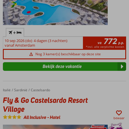
+
772
10 sep 2026 (do)
4 dagen (3 nachten)
va
p.p.
vanaf Amsterdam
*incl. alle verplichte kosten
Nog 3 kamer(s) beschikbaar op deze site
Bekijk deze vakantie
Italië
Fly & Go Castelsardo Resort Village
Home
Sardinië
Castelsardo
Fly & Go Castelsardo Resort
Village
All Inclusive
-
Hotel
bewaar