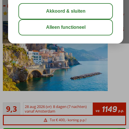
- Costa Toscana
Volpension
bewaar
8-
daagse
Uitstekend
cruise
9,3
28 aug 2026 (vr)
8 dagen (7 nachten)
1149
9
va
p.p.
per 4*+
vanaf Amsterdam
beoordelingen
Costa
Tot € 400,- korting p.p.!
Toscana