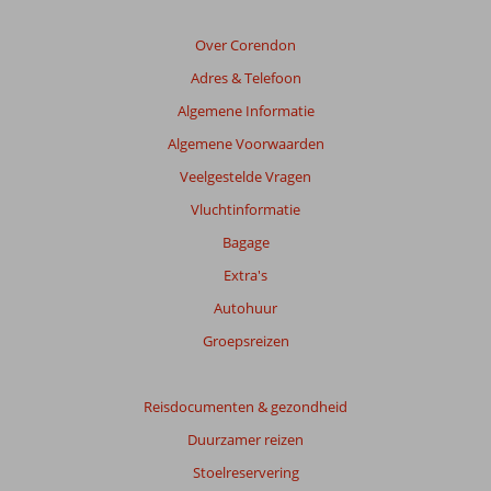
augustus
t/m
Over Corendon
oktober
2026
Adres & Telefoon
Algemene Informatie
Algemene Voorwaarden
Veelgestelde Vragen
Vluchtinformatie
Bagage
Extra's
Autohuur
Groepsreizen
Reisdocumenten & gezondheid
Duurzamer reizen
Stoelreservering