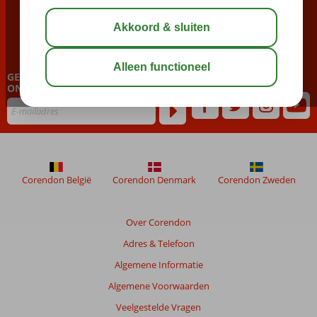
BEL NU ONS CONTACT CENTER
023 751 06 06
GEPERSONALISEERDE NIEUWSBRIEF
ONTVANGEN?
Corendon België
Corendon Denmark
Corendon Zweden
Over Corendon
Adres & Telefoon
Algemene Informatie
Algemene Voorwaarden
Veelgestelde Vragen