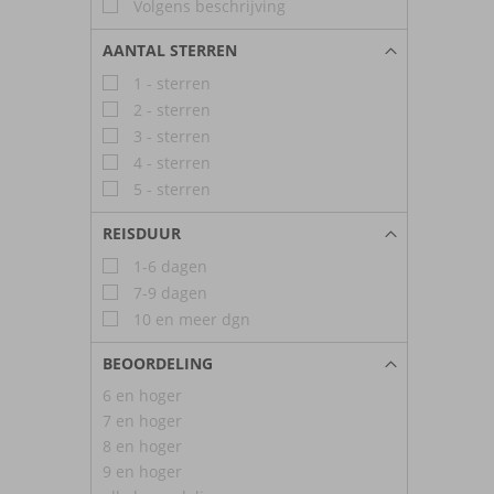
Volgens beschrijving
AANTAL STERREN
1 - sterren
2 - sterren
3 - sterren
4 - sterren
5 - sterren
REISDUUR
1-6 dagen
7-9 dagen
10 en meer dgn
BEOORDELING
6 en hoger
7 en hoger
8 en hoger
9 en hoger