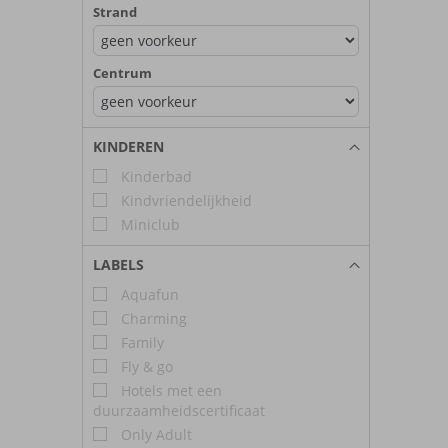
Strand
Centrum
KINDEREN
Kinderbad
Kindvriendelijkheid
Miniclub
LABELS
Aquafun
Charming
Family
Fly & go
Hotels met een
duurzaamheidscertificaat
Only Adult