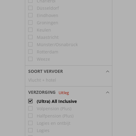
Charleroi
Düsseldorf
Eindhoven
Groningen
Keulen
Maastricht
Münster/Osnabrück
Rotterdam
Weeze
SOORT VERVOER
Vlucht + hotel
VERZORGING
Uitleg
(Ultra) All Inclusive
Volpension (Plus)
Halfpension (Plus)
Logies en ontbijt
Logies