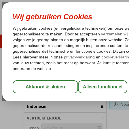
LAST MINUTE
ZOMER 2026
ZONVAKA
Pakketgarantie
Laagsteprijsgarantie*
Gratis
REISGEZELSCHAP
Home
Va
Kamer 1:
2 Personen
Gekozen 
Indon
Wijzig Reisgezelschap
BESTEMMING
Voor
Indonesië
VERTREKPERIODE
Tussen