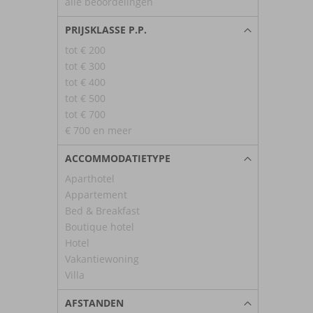
alle beoordelingen
PRIJSKLASSE P.P.
tot € 200
tot € 300
tot € 400
tot € 500
tot € 700
€ 700 en meer
ACCOMMODATIETYPE
Aparthotel
Appartement
Bed & Breakfast
Boutique hotel
Hotel
Vakantiewoning
Villa
AFSTANDEN