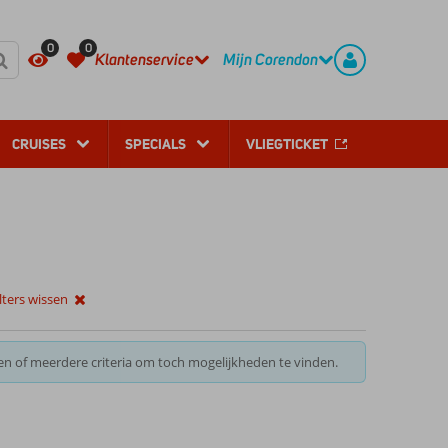
REGISTREER
CONTACT
0
0
Klantenservice
Mijn Corendon
CRUISES
SPECIALS
VLIEGTICKET
ilters wissen
en of meerdere criteria om toch mogelijkheden te vinden.