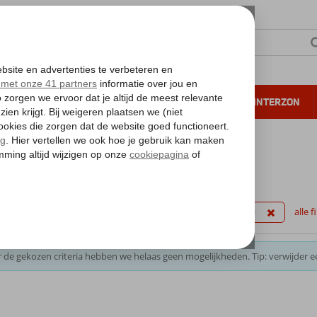
NTIE
VERRE REIZEN
ALL INCLUSIVE
WINTERZON
 annuleren*
kantie reizen
filters
esië
(Ultra) All Inclusive
Last minute
alle f
 de gekozen criteria hebben we helaas geen mogelijkheden. Tip: verwijder e