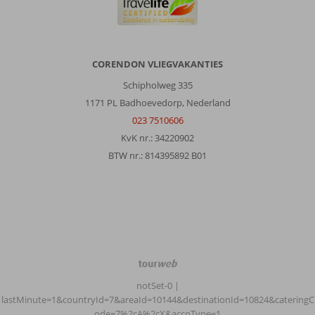
CORENDON VLIEGVAKANTIES
Schipholweg 335
1171 PL Badhoevedorp, Nederland
023 7510606
KvK nr.: 34220902
BTW nr.: 814395892 B01
TourWeb
©
notSet-0
|
NetMatch
lastMinute=1&countryId=7&areaId=10144&destinationId=10824&cateringC
ode=7%2cA%2cX&accoType=1