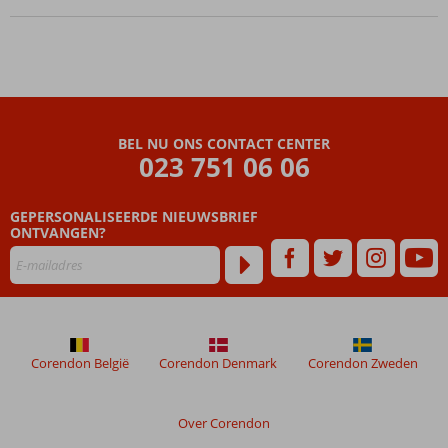
voordelig
op
vakantie
te gaan
BEL NU ONS CONTACT CENTER
023 751 06 06
GEPERSONALISEERDE NIEUWSBRIEF
ONTVANGEN?
Corendon België
Corendon Denmark
Corendon Zweden
Over Corendon