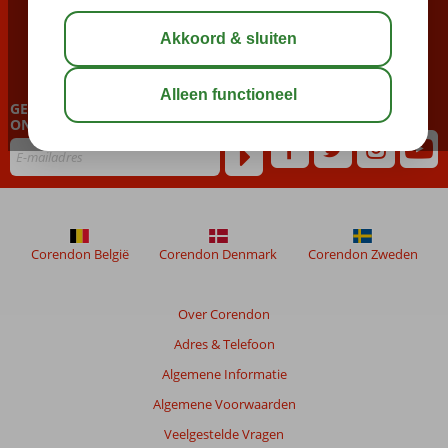
BEL NU ONS CONTACT CENTER
023 751 06 06
GEPERSONALISEERDE NIEUWSBRIEF
ONTVANGEN?
Corendon België
Corendon Denmark
Corendon Zweden
Over Corendon
Adres & Telefoon
Algemene Informatie
Algemene Voorwaarden
Veelgestelde Vragen