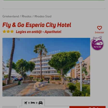
Griekenland
Fly & Go Esperia City Hotel
Home
Rhodos
Rhodos-Stad
Fly & Go Esperia City Hotel
Logies en ontbijt
-
Aparthotel
bewaar
Inclusief
+
+
huurauto