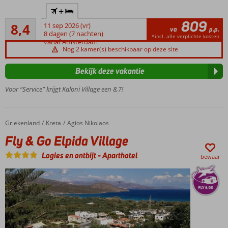
Rustig
+
gelegen
809
Zeer goed
en vlak
8,4
11 sep 2026 (vr)
va
p.p.
37
bij het
8 dagen (7 nachten)
*incl. alle verplichte kosten
beoordelingen
vanaf Amsterdam
strand
Nog 2 kamer(s) beschikbaar op deze site
Maar liefst 6
zwembaden
Bekijk deze vakantie
Een
Voor “Service” krijgt Kaloni Village een 8,7!
restaurant
en
snackbar
Logies &
Griekenland
Fly & Go Elpida Village
Home
Kreta
Agios Nikolaos
Ontbijt of
Fly & Go Elpida Village
Halfpension
Logies en ontbijt
-
Aparthotel
Genoeg
bewaar
vermaak
voor de
kids!