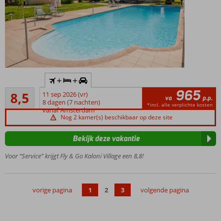
Inclusief
+
+
huurauto
965
Aanrader
8,5
11 sep 2026 (vr)
Rustig
va
p.p.
48
8 dagen (7 nachten)
gelegen
*incl. alle verplichte kosten
beoordelingen
vanaf Amsterdam
en vlak
Nog 2 kamer(s) beschikbaar op deze site
bij het
strand
Bekijk deze vakantie
Maar liefst 6
Voor “Service” krijgt Fly & Go Kaloni Village een 8,8!
zwembaden
Een
restaurant
en
vorige pagina
1
2
3
volgende pagina
snackbar
Logies &
Ontbijt of