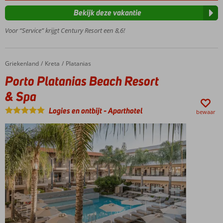
Omringd
Bekijk deze vakantie
door een
Voor “Service” krijgt Century Resort een 8,6!
prachtige
tuin
Ook
Halfpension
Griekenland
Porto Platanias Beach Resort & Spa
Home
Kreta
Platanias
mogelijk
Porto Platanias Beach Resort
& Spa
Logies en ontbijt
-
Aparthotel
bewaar