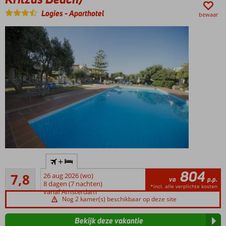
Inclusive
Logies
-
Aparthotel
bewaar
genieten
Strand dichtbij,
+
ideaal voor korte
804
Goed
strandmomenten
7,8
26 aug 2026 (wo)
va
p.p.
4
tussendoor
8 dagen (7 nachten)
*incl. alle verplichte kosten
beoordelingen
vanaf Amsterdam
Gezellig
Nog 2 kamer(s) beschikbaar op deze site
kleinschalig
complex
Bekijk deze vakantie