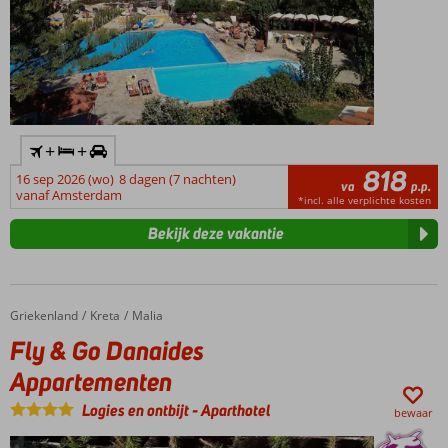
+
+
818
16 sep 2026 (wo)
8 dagen (7 nachten)
va
p.p.
vanaf Amsterdam
*incl. alle verplichte kosten
Bekijk deze vakantie
Griekenland
Fly & Go Danaides Appartementen
Home
Kreta
Malia
Fly & Go Danaides
Appartementen
Logies en ontbijt
-
Aparthotel
bewaar