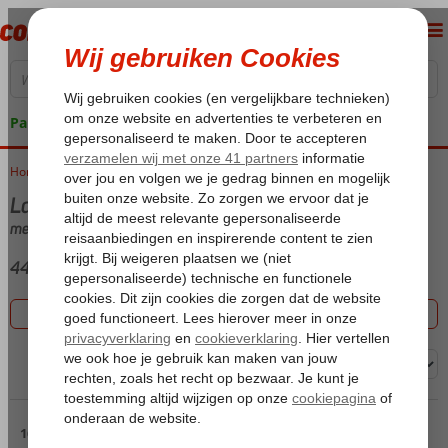
Pakketgarantie
Home
Vakantie reizen
Last minute Griekenland
met Aparthotel
44 aanbiedingen
Filter 44 aanbiedingen
Sorteren op:
Pagina 2
16 t/m 30 van de 44 accommodaties