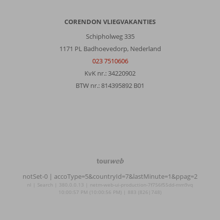
CORENDON VLIEGVAKANTIES
Schipholweg 335
1171 PL Badhoevedorp, Nederland
023 7510606
KvK nr.: 34220902
BTW nr.: 814395892 B01
TourWeb
©
notSet-0
| accoType=5&countryId=7&lastMinute=1&ppag=2
NetMatch
nl | Search | 380.0.0.13 | netm-web-ui-production-7f756f55dd-mm9vq
10:00:57 PM (10:00:56 PM) | 883 (826|748)