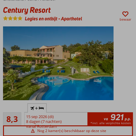
Spetterend
Century Resort
waterpark!
All
Logies en ontbijt
-
Aparthotel
bewaar
Inclusive
genieten
Rustige,
+
centrale
921
Zeer goed
ligging
8,3
15 sep 2026 (di)
va
p.p.
27
8 dagen (7 nachten)
Zwembad
*incl. alle verplichte kosten
beoordelingen
vanaf Rotterdam
met apart
Nog 2 kamer(s) beschikbaar op deze site
kinderbad