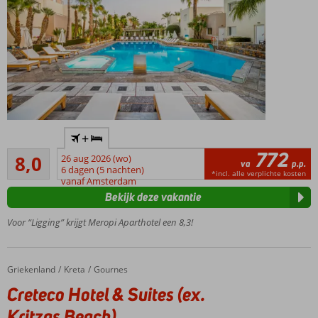
Proef
+
de
772
Zeer goed
typisch
8,0
26 aug 2026 (wo)
va
p.p.
382
Griekse
6 dagen (5 nachten)
*incl. alle verplichte kosten
beoordelingen
vanaf Amsterdam
sfeer
Bekijk deze vakantie
Vlak bij
Malia
Voor “Ligging” krijgt Meropi Aparthotel een 8,3!
centrum
Comfortabele
kamers
Griekenland
Creteco Hotel & Suites (ex. Kritzas Beach)
Home
Kreta
Gournes
Spetterend
Creteco Hotel & Suites (ex.
waterpark!
Kritzas Beach)
All