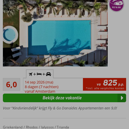
Inclusief
+
+
huurauto
825
Voldoende
6,0
14 sep 2026 (ma)
Gelegen
va
p.p.
6
8 dagen (7 nachten)
in het
*incl. alle verplichte kosten
beoordelingen
vanaf Amsterdam
gezellige
Bekijk deze vakantie
Malia
Kleinschalig
Voor “Kindvriendelijk” krijgt Fly & Go Danaides Appartementen een 9,0!
appartementencomplex
Op
loopafstand
Griekenland
Sun Beach Resort
Home
Rhodos
Ialyssos / Trianda