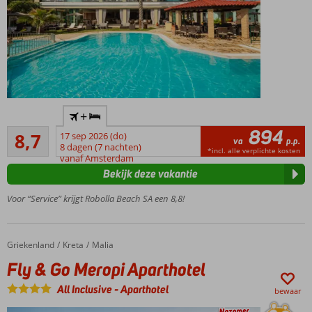
Rustig
+
gelegen
894
Aanrader
met
8,7
17 sep 2026 (do)
va
p.p.
30
geweldig
8 dagen (7 nachten)
*incl. alle verplichte kosten
beoordelingen
vanaf Amsterdam
uitzicht
Bekijk deze vakantie
Direct
aan het
Voor “Service” krijgt Robolla Beach SA een 8,8!
strand
gelegen
Prachtige
Griekenland
Fly & Go Meropi Aparthotel
Home
Kreta
Malia
zwembaden
Fly & Go Meropi Aparthotel
Halfpension
ook
All Inclusive
-
Aparthotel
bewaar
mogelijk