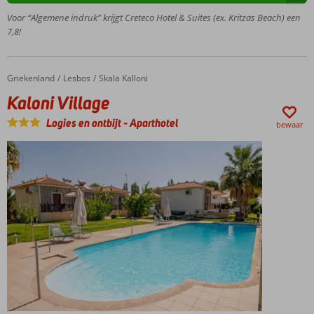
Dinosaur
Voor “Algemene indruk” krijgt Creteco Hotel & Suites (ex. Kritzas Beach) een
Park en
7,8!
aquarium
in de
buurt,
leuk met
Griekenland
Kaloni Village
Home
Lesbos
Skala Kalloni
kids
Kaloni Village
Ontbijt of
Halfpension
Logies en ontbijt
-
Aparthotel
bewaar
ook
mogelijk