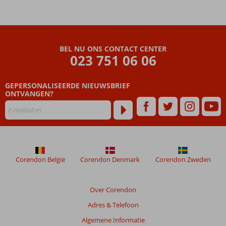
Halfpension
Genoeg
vermaak
voor de
BEL NU ONS CONTACT CENTER
kids!
023 751 06 06
GEPERSONALISEERDE NIEUWSBRIEF
ONTVANGEN?
Corendon België
Corendon Denmark
Corendon Zweden
Over Corendon
Adres & Telefoon
Algemene Informatie