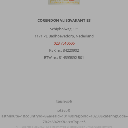
CORENDON VLIEGVAKANTIES
Schipholweg 335
1171 PL Badhoevedorp, Nederland
023 7510606
KvK nr.: 34220902
BTW nr.: 814395892 B01
TourWeb
©
notSet-0
|
NetMatch
lastMinute=1&countryId=8&areaId=10148&regionId=10238&cateringCode=
7%2cA%2cX&accoType=5
nl | Search | 380.0.0.13 | netm-web-ui-production-7f756f55dd-mm9vq