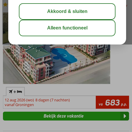
All Inclusive
-
Aparthotel
bewaar
+
12 aug 2026 (wo)
8 dagen (7 nachten)
683
va
p.p.
vanaf Groningen
Bekijk deze vakantie