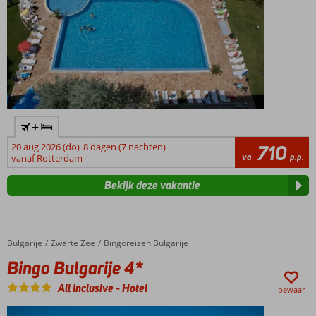
+
20 aug 2026 (do)
8 dagen (7 nachten)
710
va
p.p.
vanaf Rotterdam
Bekijk deze vakantie
Bulgarije
Bingo Bulgarije 4*
Home
Zwarte Zee
Bingoreizen Bulgarije
Bingo Bulgarije 4*
All Inclusive
-
Hotel
bewaar