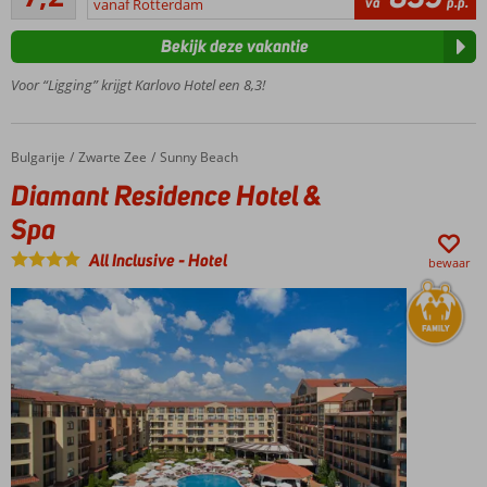
va
p.p.
het
vanaf Rotterdam
beoordelingen
strand
Bekijk deze vakantie
Restaurants
en bars op
Voor “Ligging” krijgt Karlovo Hotel een 8,3!
loopafstand
Appartementen
tot wel 6
Bulgarije
Diamant Residence Hotel & Spa
Home
Zwarte Zee
Sunny Beach
personen
Diamant Residence Hotel &
Halfpension
ook
Spa
mogelijk
All Inclusive
-
Hotel
bewaar