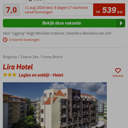
200 m
Voldoende/goed
van
7,0
12 aug 2026 (wo)
8 dagen (7 nachten)
539
20
va
p.p.
het
vanaf Groningen
beoordelingen
strand
Bekijk deze vakantie
Op
loopafstand
Voor “Ligging” krijgt Meridian hotel (ex. Smartline Meridian) een 8,0!
van het
6 recente boekingen
centrum
Restaurant
met
Bulgarije
Lira Hotel
Home
Zwarte Zee
Sunny Beach
panoramisch
Lira Hotel
uitzicht
Frisse,
Logies en ontbijt
-
Hotel
bewaar
ruime
kamers
Ook All
Inclusive
mogelijk