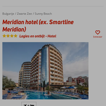
Bulgarije
Meridian hotel (ex. Smartline Meridian)
Home
Zwarte Zee
Sunny Beach
Meridian hotel (ex. Smartline
Meridian)
Logies en ontbijt
-
Hotel
bewaar
Slechts
+