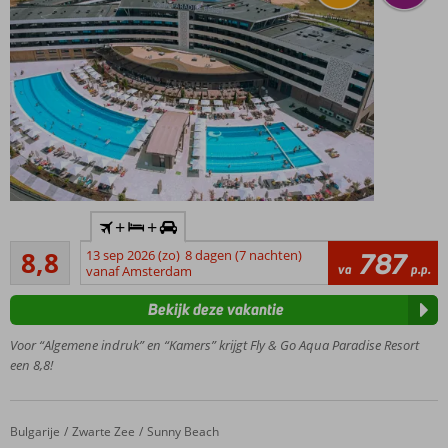
Inclusief
+
+
huurauto!
Aanrader
8,8
13 sep 2026 (zo)
8 dagen (7 nachten)
787
Gratis
708
va
p.p.
vanaf Amsterdam
onbeperkt
beoordelingen
toegang
Bekijk deze vakantie
tot het
grootste
Voor “Algemene indruk” en “Kamers” krijgt Fly & Go Aqua Paradise Resort
aqua park
een 8,8!
van
Bulgarije!
Op korte
Bulgarije
Maria Palace
Home
Zwarte Zee
Sunny Beach
afstand