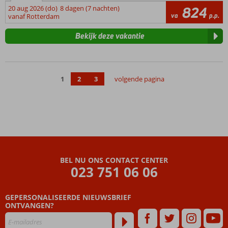
20 aug 2026 (do)
8 dagen (7 nachten)
824
va
p.p.
vanaf Rotterdam
Bekijk deze vakantie
1
2
3
volgende pagina
BEL NU ONS CONTACT CENTER
023 751 06 06
GEPERSONALISEERDE NIEUWSBRIEF
ONTVANGEN?