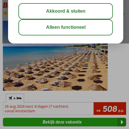
Bingo Bulgarije 3*
Logies
-
Hotel
bewaar
+
26 aug 2026 (wo)
8 dagen (7 nachten)
508
va
p.p.
vanaf Amsterdam
Bekijk deze vakantie