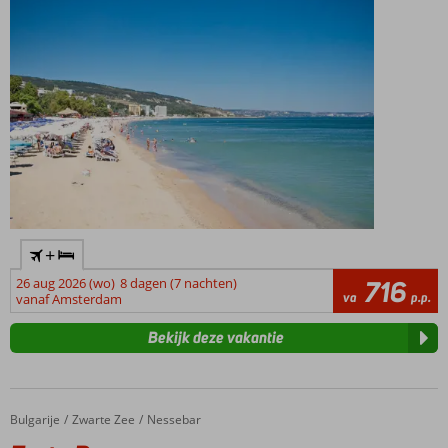
+
26 aug 2026 (wo)
8 dagen (7 nachten)
716
va
p.p.
vanaf Amsterdam
Bekijk deze vakantie
Bulgarije
Festa Panorama
Home
Zwarte Zee
Nessebar