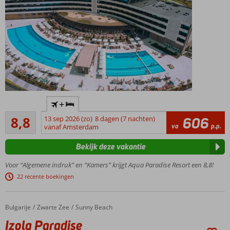
Gratis
+
onbeperkt
Aanrader
toegang
8,8
13 sep 2026 (zo)
8 dagen (7 nachten)
606
705
va
p.p.
tot het
vanaf Amsterdam
beoordelingen
grootste
Bekijk deze vakantie
aquapark
van
Voor “Algemene indruk” en “Kamers” krijgt Aqua Paradise Resort een 8,8!
Bulgarije!
22 recente boekingen
Op korte
afstand
van het
Bulgarije
Izola Paradise
Home
Zwarte Zee
Sunny Beach
strand en
Izola Paradise
historisch