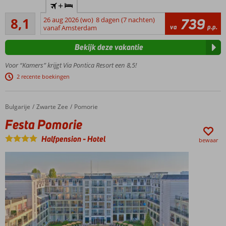
+
meter van
Zeer goed
het
8,1
26 aug 2026 (wo)
8 dagen (7 nachten)
739
80
va
p.p.
zandstrand,
vanaf Amsterdam
beoordelingen
incl.
Bekijk deze vakantie
ligbedden
Uitgebreide sport-
Voor “Kamers” krijgt Via Pontica Resort een 8,5!
&
2 recente boekingen
wellnessfaciliteiten
Wijnliefhebber?
Ontdek de
Bulgarije
Festa Pomorie
Home
Zwarte Zee
Pomorie
eigen wijnbar!
Festa Pomorie
Ultra All
Inclusive
Halfpension
-
Hotel
bewaar
genieten
Door korte
transfertijd
binnen no
time in je
hotel