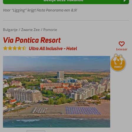
zee
Voor “Ligging” krijgt Festa Panorama een 8,9!
Oude
UNESCO-
stad
Nessebar
Bulgarije
Via Pontica Resort
Home
Zwarte Zee
Pomorie
dichtbij
Via Pontica Resort
Gevarieerd
animatieprogramma
Ultra All Inclusive
-
Hotel
bewaar
Ca. 150