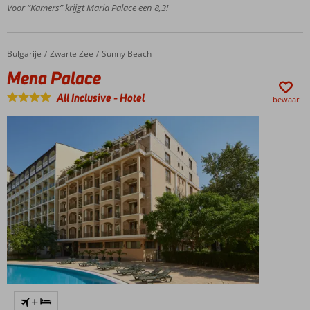
Heerlijk
Voor “Kamers” krijgt Maria Palace een 8,3!
zwembad
Genieten
o.b.v. All
Bulgarije
Mena Palace
Home
Zwarte Zee
Sunny Beach
Inclusive
Mena Palace
Prachtige
(familie)kamers
All Inclusive
-
Hotel
bewaar
+