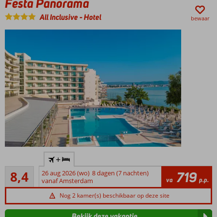
Festa Panorama
All Inclusive
-
Hotel
bewaar
Rustige
+
ligging
Zeer goed
vlakbij
8,4
26 aug 2026 (wo)
8 dagen (7 nachten)
719
54
va
p.p.
het
vanaf Amsterdam
beoordelingen
strand
Nog 2 kamer(s) beschikbaar op deze site
Fantastisch
uitzicht op
Bekijk deze vakantie