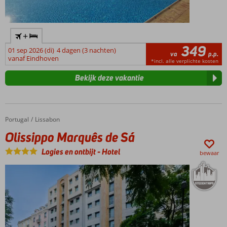
+
349
01 sep 2026 (di)
4 dagen (3 nachten)
va
p.p.
vanaf Eindhoven
*incl. alle verplichte kosten
Bekijk deze vakantie
Portugal
Olissippo Marquês de Sá
Home
Lissabon
Olissippo Marquês de Sá
Logies en ontbijt
-
Hotel
bewaar