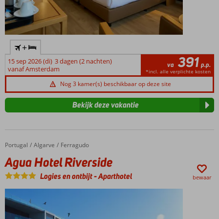
+
391
15 sep 2026 (di)
3 dagen (2 nachten)
va
p.p.
vanaf Amsterdam
*incl. alle verplichte kosten
Nog 3 kamer(s) beschikbaar op deze site
Bekijk deze vakantie
Portugal
Agua Hotel Riverside
Home
Algarve
Ferragudo
Agua Hotel Riverside
Logies en ontbijt
-
Aparthotel
bewaar