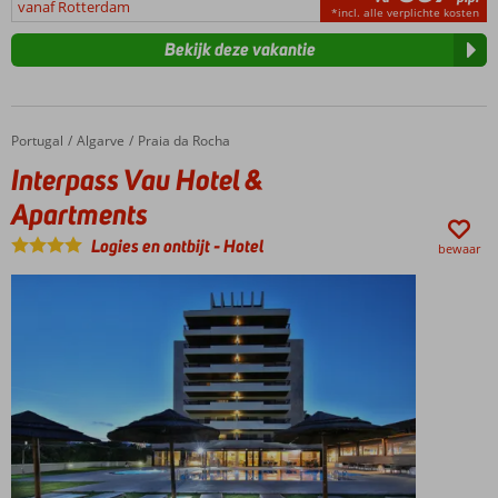
vanaf Rotterdam
*incl. alle verplichte kosten
Bekijk deze vakantie
Portugal
Interpass Vau Hotel & Apartments
Home
Algarve
Praia da Rocha
Interpass Vau Hotel &
Apartments
Logies en ontbijt
-
Hotel
bewaar