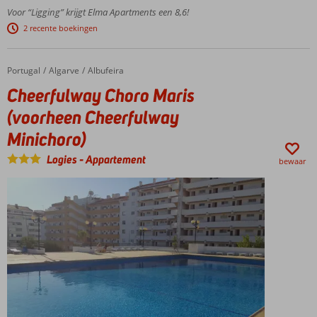
Alemães op
Voor “Ligging” krijgt Elma Apartments een 8,6!
loopafstand
2 recente boekingen
Op
loopafstand
winkels,
Portugal
Cheerfulway Choro Maris (voorheen Cheerfulway Minichoro)
Home
Algarve
Albufeira
bars en
Cheerfulway Choro Maris
restaurants
(voorheen Cheerfulway
Minichoro)
Logies
-
Appartement
bewaar