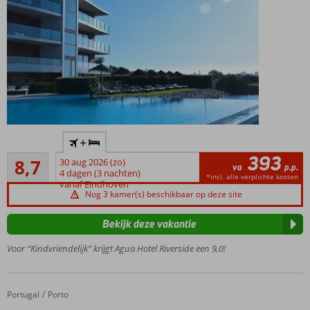
Gelegen
+
aan de
393
Aanrader
rivier
8,7
30 aug 2026 (zo)
va
p.p.
10
Arade
4 dagen (3 nachten)
*incl. alle verplichte kosten
beoordelingen
vanaf Eindhoven
Een
Nog 3 kamer(s) beschikbaar op deze site
Spa
Center
Bekijk deze vakantie
Hotel
Voor “Kindvriendelijk” krijgt Agua Hotel Riverside een 9,0!
beschikt
over een
jachthaven
Portugal
Vincci Porto Hotel
Home
Porto