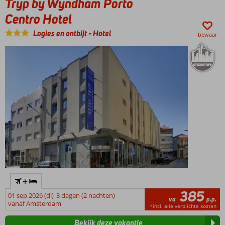
Tryp by Wyndham Porto
Centro Hotel
Logies en ontbijt
-
Hotel
bewaar
+
385
01 sep 2026 (di)
3 dagen (2 nachten)
va
p.p.
vanaf Amsterdam
*incl. alle verplichte kosten
Bekijk deze vakantie