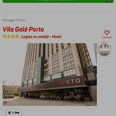
Portugal
Vila Galé Porto
Home
Porto
Vila Galé Porto
Logies en ontbijt
-
Hotel
bewaar
+