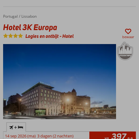
Portugal
Hotel 3K Europa
Home
Lissabon
Hotel 3K Europa
Logies en ontbijt
-
Hotel
bewaar
+
397
14 sep 2026 (ma)
3 dagen (2 nachten)
va
p.p.