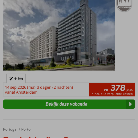
+
378
14 sep 2026 (ma)
3 dagen (2 nachten)
va
p.p.
vanaf Amsterdam
*incl. alle verplichte kosten
Bekijk deze vakantie
Portugal
Tryp by Wyndham Porto Centro Hotel
Home
Porto