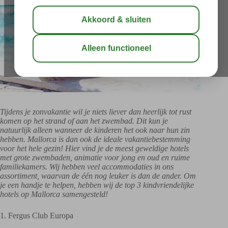
Tijdens je zonvakantie wil je niets liever dan heerlijk tot rust
komen op het strand of aan het zwembad. Dit kun je
natuurlijk alleen wanneer de kinderen het ook naar hun zin
hebben. Mallorca is dan ook de ideale vakantiebestemming
voor het hele gezin! Hier vind je de meest geweldige hotels
met grote zwembaden, animatie voor jong en oud en ruime
familiekamers. Wij hebben veel accommodaties in ons
assortiment, waarvan de één nog leuker is dan de ander. Om
je een handje te helpen, hebben wij de top 3 kindvriendelijke
hotels op Mallorca samengesteld!
1. Fergus Club Europa