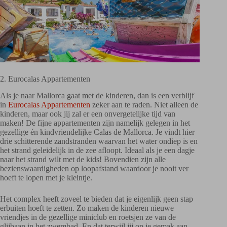
2. Eurocalas Appartementen
Als je naar Mallorca gaat met de kinderen, dan is een verblijf
in
Eurocalas Appartementen
zeker aan te raden. Niet alleen de
kinderen, maar ook jij zal er een onvergetelijke tijd van
maken! De fijne appartementen zijn namelijk gelegen in het
gezellige én kindvriendelijke Calas de Mallorca. Je vindt hier
drie schitterende zandstranden waarvan het water ondiep is en
het strand geleidelijk in de zee afloopt. Ideaal als je een dagje
naar het strand wilt met de kids! Bovendien zijn alle
bezienswaardigheden op loopafstand waardoor je nooit ver
hoeft te lopen met je kleintje.
Het complex heeft zoveel te bieden dat je eigenlijk geen stap
erbuiten hoeft te zetten. Zo maken de kinderen nieuwe
vriendjes in de gezellige miniclub en roetsjen ze van de
glijbaan in het zwembad. En dat terwijl jij op je gemak aan