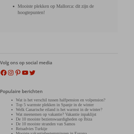
Mooiste plekken op Mallorca: dit zijn de
hoogtepunten!
Volg ons op social media
Facebook
Instagram
Pinterest
YouTube
Twitter
Populaire berichten
Wat is het verschil tussen halfpension en volpension?
Top 5 warmste plekken in Spanje in de winter
Welk Canarische eiland is het warmst in de winter?
Wat meenemen op vakantie? Vakantie inpaklijst
De 10 mooiste bezienswaardigheden op Ibiza
De 10 mooiste stranden van Samos
Reisadvies Turkije
Mooiste vakantiebestemmingen in Europa