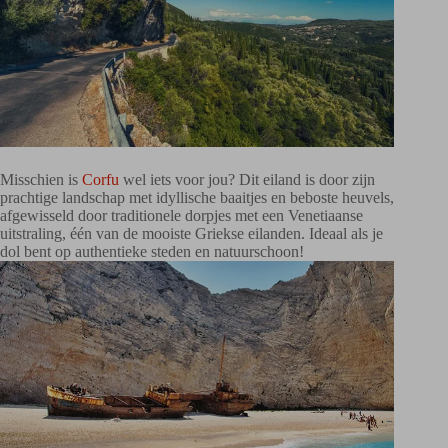
Misschien is
Corfu
wel iets voor jou? Dit eiland is door zijn
prachtige landschap met idyllische baaitjes en beboste heuvels,
afgewisseld door traditionele dorpjes met een Venetiaanse
uitstraling, één van de mooiste Griekse eilanden. Ideaal als je
dol bent op authentieke steden en natuurschoon!